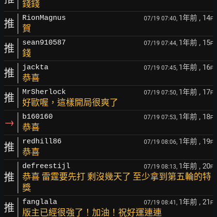
錢錢
1年前
, 14
RionMagnus
07/19 07:40,
F
推
賀
1年前
, 15
sean910587
07/19 07:44,
F
推
錢
1年前
, 16
jackta
07/19 07:45,
F
推
恭喜
1年前
, 17
MrSherlock
07/19 07:50,
F
推
好歐喔，這樣開局很爽了
1年前
, 18
b160160
07/19 07:53,
F
→
恭喜
1年前
, 19
redhill86
07/19 08:06,
F
推
恭喜
1年前
, 20
defreestijl
07/19 08:13,
F
推
恭喜 雷霆要先打 剩沒幾天了 至少拿到第五輪的特
獎
1年前
, 21
fanglala
07/19 08:41,
F
推
版主已經很強了！加油！祝好運連連