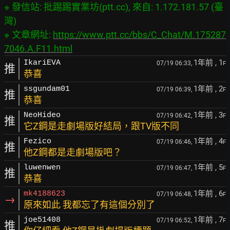
※ 發信站: 批踢踢實業坊(ptt.cc), 來自: 1.172.181.57 (臺
灣)

※ 文章網址: 
https://www.ptt.cc/bbs/C_Chat/M.175287
7046.A.F11.html
1年前
, 1
IkariEVA
07/19 06:33,
F
推
恭喜
1年前
, 2
ssgundam01
07/19 06:39,
F
推
恭喜
1年前
, 3
NeoHideo
07/19 06:42,
F
推
它Z鋼是走劇場版好結局，跟TV版不同
1年前
, 4
Fezico
07/19 06:46,
F
推
他Z鋼都是走劇場版吧？
1年前
, 5
luwenwen
07/19 06:47,
F
推
恭喜
1年前
, 6
mk4188623
07/19 06:48,
F
→
原來如此 我都忘了有這個分別了
1年前
, 7
joe51408
07/19 06:52,
F
推