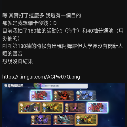
嗯 其實打了這麼多 我還有一個目的

那就是我想曬卡發錢：D

目前我抽了180抽的活動池（海牛）和40抽普通池（用
劵抽的）

剛剛第180抽的時候有出現阿姆羅但大學長沒有閃新人
類的聲音

想說沒料結果...

https://i.imgur.com/AGPw07Q.png