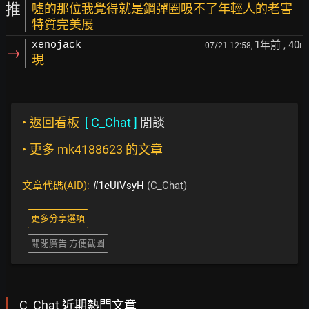
推
噓的那位我覺得就是鋼彈圈吸不了年輕人的老害
特質完美展
1年前
, 40
xenojack
07/21 12:58,
F
→
現
‣
返回看板
[
C_Chat
]
閒談
‣
更多 mk4188623 的文章
文章代碼(AID):
#1eUiVsyH
(C_Chat)
更多分享選項
關閉廣告 方便截圖
C_Chat 近期熱門文章