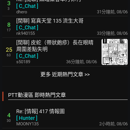
3
[
C_Chat
]
3
dhero
31分鐘前
,
08/06
[閒聊] 寫真天堂 135 流生大哥
8
[
C_Chat
]
17
nk940155
33分鐘前
,
08/06
[閒聊] 皮蛇（帶狀皰疹）長在眼睛
周圍差點失明
25
[
C_Chat
]
63
s50189
36分鐘前
,
08/06
更多 近期熱門文章 >>
PTT動漫區 即時熱門文章
Re: [情報] 417 情報圖
4
[
Hunter
]
30
MOONY135
2小時前
,
08/06