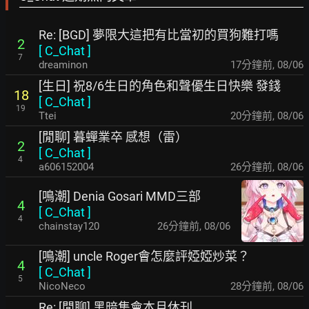
Re: [BGD] 夢限大這把有比當初的買狗難打嗎
2
[
C_Chat
]
7
dreaminon
17分鐘前
,
08/06
[生日] 祝8/6生日的角色和聲優生日快樂 發錢
18
[
C_Chat
]
19
Ttei
20分鐘前
,
08/06
[閒聊] 暮蟬業卒 感想（雷）
2
[
C_Chat
]
4
a606152004
26分鐘前
,
08/06
[鳴潮] Denia Gosari MMD三部
4
[
C_Chat
]
4
chainstay120
26分鐘前
,
08/06
[鳴潮] uncle Roger會怎麼評婭婭炒菜？
4
[
C_Chat
]
5
NicoNeco
28分鐘前
,
08/06
Re: [閒聊] 黑暗集會本月休刊