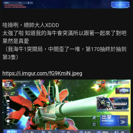
哇操咧，總帥大人XDDD

太強了啦 知道我的海牛會突滿所以跟著一起來了對吧 
果然是真愛

（我海牛1突開局，中間歪了一堆，第170抽終於抽到
第3隻）

https://i.imgur.com/fG9KmiN.jpeg