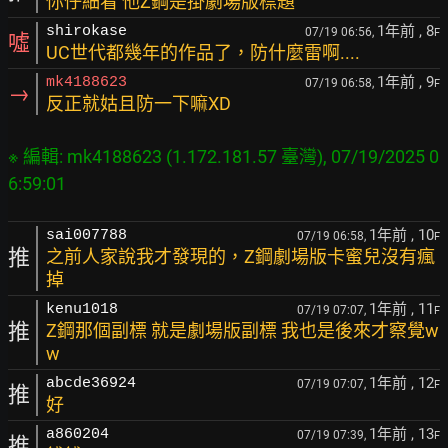
你仔細看 他Z鋼是掛劇場版標題
1年前
, 8
shirokase
07/19 06:56,
F
噓
UC世代都幾年的作品了，防什麼雷啊....
1年前
, 9
mk4188623
07/19 06:58,
F
→
反正就姑且防一下嘛XD
※ 編輯: mk4188623 (1.172.181.57 臺灣), 07/19/2025 0
1年前
, 10
sai007788
07/19 06:58,
F
推
之前人家說我才發現的，Z鋼劇場版卡蜜兒沒有瘋
掉
1年前
, 11
kenu1018
07/19 07:07,
F
推
Z鋼那個副標 就是劇場版副標 我也是後來才察覺w
w
1年前
, 12
abcde36924
07/19 07:07,
F
推
好
1年前
, 13
a860204
07/19 07:39,
F
推