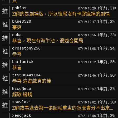
賀
1年前
, 31
pbkfss
07/19 10:29,
F
推
Z鋼的是劇場版，所以結尾沒有卡膠瘋掉的劇情
1年前
, 32
blue8520
07/19 10:47,
F
推
豪爽
1年前
, 33
ouka
07/19 10:56,
F
推
恭喜，現在有海牛池，很適合開局
1年前
, 34
crosstony256
07/19 11:08,
F
推
恭喜
1年前
, 35
barlunick
07/19 11:12,
F
推
恭喜
1年前
, 36
tt5588441104
07/19 12:46,
F
推
恭喜 這遊戲真的棒
1年前
, 37
NicoNeco
07/19 13:57,
F
推
超歐 錢錢
1年前
, 38
souvlaki
07/19 19:02,
F
推
Z鋼故事進去第一張圖就重畫的怎麼會分不出來…
1年前
, 39
xenojack
07/21 12:58,
F