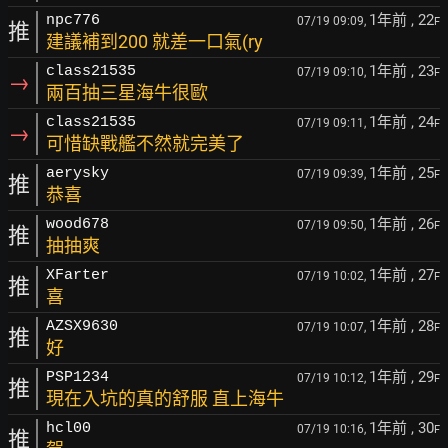
1年前
, 22
npc776
07/19 09:09,
F
推
建議補到200 就差一口氣(ry
1年前
, 23
class21535
07/19 09:10,
F
→
兩百抽三星海牛很歐
1年前
, 24
class21535
07/19 09:11,
F
→
可惜缺戰艦不然就完美了
1年前
, 25
aerysky
07/19 09:39,
F
推
恭喜
1年前
, 26
wood678
07/19 09:50,
F
推
抽抽爽
1年前
, 27
XFarter
07/19 10:02,
F
推
喜
1年前
, 28
AZSX9630
07/19 10:07,
F
推
好
1年前
, 29
PSP1234
07/19 10:12,
F
推
現在入坑的真的舒服 直上海牛
1年前
, 30
hcl00
07/19 10:16,
F
推