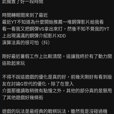
此擱置了好一段時間

時間轉眼間來到了最近

最近YT不知道為什麼開始推薦一堆鋼彈影片給我看

看一看我又把鋼彈VS拿出來打，然後不知不覺我的YT
上出現滿滿的鋼彈介紹影片XDD

演算法真的很可怕（抖）

剛好最近暑假工作上比較清閒，這讓我終於有了動力開
這款起來玩

不得不說這遊戲的優化是真的好，前幾天剛好有看到版
友在討論G世代的優化，除了在登入

介面那邊讀取稍微有點慢之外，其他的部分真的是狠甩
了其他遊戲好幾條街

遊戲的玩法是最經典的戰棋玩法，雖然我是沒碰過機