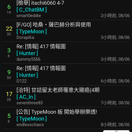
[檢舉] itachi6060 4-7
6
[
C_ChatBM
]
14
smart0eddie
2小時前
,
08/06
[F/GO] 哈桑・薩巴赫分析與使用
22
[
TypeMoon
]
30
Dorapika
3小時前
,
08/06
Re: [情報] 417 情報圖
3
[
Hunter
]
8
dummy5566
3小時前
,
08/06
Re: [情報] 417 情報圖
9
[
Hunter
]
50
D122
6小時前
,
08/06
[洽特] 甘詰留太老師罹患大腸癌(4期
17
[
AC_In
]
26
seventhree83
7小時前
,
08/06
[公告] TypeMoon 板 開始舉辦樂透!
5
[
TypeMoon
]
8
endlesschaos
8小時前
,
08/06