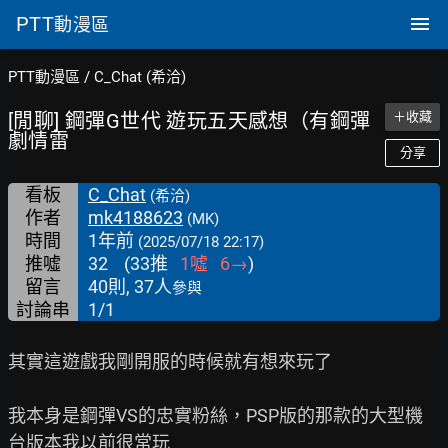
PTT
動漫區
PTT動漫區
/
C_Chat (希洽)
[閒聊] 鋼彈G世代 遊玩五天感想（有鋼彈
＋收藏
劇情雷
分享
看板
C_Chat
(希洽)
作者
mk4188623
(MK)
時間
1年前
(2025/07/18 22:17)
推噓
32
(
33
推
1
噓
6
→
)
留言
40則, 37人
參與
討論串
1/1
其實這遊戲我剛開服的時候就有想來玩了

我本身是鋼彈VS的忠實粉絲，PSP版的那款的大型機
台版本我以前很常玩
