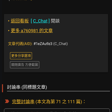
‣
返回看板
[
C_Chat
]
閒談
‣
更多 a760981 的文章
文章代碼(AID):
#1eZAu9z3
(C_Chat)
更多分享選項
關閉廣告 方便截圖
討論串 (同標題文章)
完整討論串
(本文為第 71 之 111 篇)：