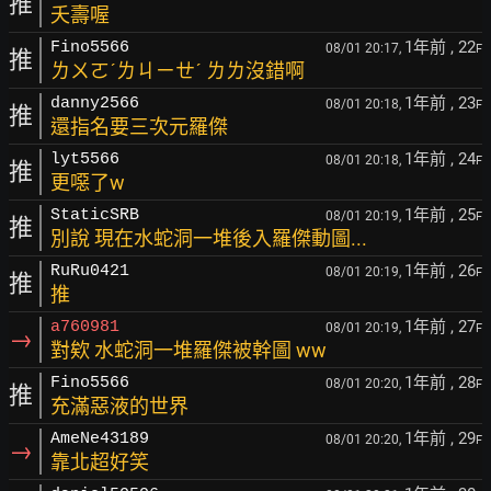
推
夭壽喔
1年前
, 22
Fino5566
08/01 20:17,
F
推
ㄌㄨㄛˊㄌㄐㄧㄝˊ ㄌㄌ沒錯啊
1年前
, 23
danny2566
08/01 20:18,
F
推
還指名要三次元羅傑
1年前
, 24
lyt5566
08/01 20:18,
F
推
更噁了w
1年前
, 25
StaticSRB
08/01 20:19,
F
推
別說 現在水蛇洞一堆後入羅傑動圖...
1年前
, 26
RuRu0421
08/01 20:19,
F
推
推
1年前
, 27
a760981
08/01 20:19,
F
→
對欸 水蛇洞一堆羅傑被幹圖 ww
1年前
, 28
Fino5566
08/01 20:20,
F
推
充滿惡液的世界
1年前
, 29
AmeNe43189
08/01 20:20,
F
→
靠北超好笑