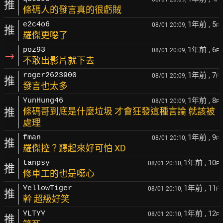
推
條碼人的發言真的很虧賊
1年前
, 5
e2c4o6
08/01 20:09,
F
推
羅傑更噁了
1年前
, 6
poz93
08/01 20:09,
F
→
不敢出影片就下去
1年前
, 7
roger2623900
08/01 20:09,
F
推
發言也太多
1年前
, 8
YunHung46
08/01 20:09,
F
推
條碼哥到底是什麼垃圾 才會狂發這種言論 就該被
處理
1年前
, 9
fman
08/01 20:10,
F
推
羅傑控？聽起來好可怕 XD
1年前
, 10
tanpsy
08/01 20:10,
F
推
修車工的也是噁心
1年前
, 11
YellowTiger
08/01 20:10,
F
推
幹 超級好笑
1年前
, 12
YLTYY
08/01 20:10,
F
推