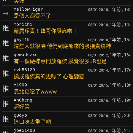
笑死
1年前
, 13
YellowTiger
08/01 20:10,
F
→
是個人都受不了
1年前
, 14
morichi
08/01 20:10,
F
推
嚴厲斥責！峰哥你發瘋啦！
1年前
, 15
gaym19
08/01 20:10,
F
推
這些人就很噁 他們到底哪來的臉指責統神
1年前
, 16
qewadszxc
08/01 20:12,
F
推
有一個硬碟專門放羅傑 感覺很多JB也是
1年前
, 17
cvb58129
08/01 20:14,
F
推
換成羅傑真的更噁了 心理變態
1年前
, 18
Y1999
08/01 20:15,
F
推
靠北更噁了wwww
1年前
, 19
AhCheng
08/01 20:16,
F
推
超好笑
1年前
, 20
QBoyo
08/01 20:16,
F
推
這口味太重了吧
1年前
, 21
joe51408
08/01 20:16,
F