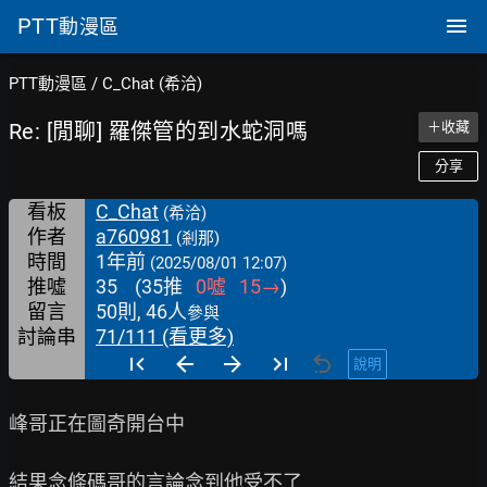
PTT
動漫區
PTT動漫區
/
C_Chat (希洽)
Re: [閒聊] 羅傑管的到水蛇洞嗎
＋收藏
分享
看板
C_Chat
(希洽)
作者
a760981
(剎那)
時間
1年前
(2025/08/01 12:07)
推噓
35
(
35
推
0
噓
15
→
)
留言
50則, 46人
參與
討論串
71/111 (看更多)
說明
峰哥正在圖奇開台中

結果念條碼哥的言論念到他受不了
