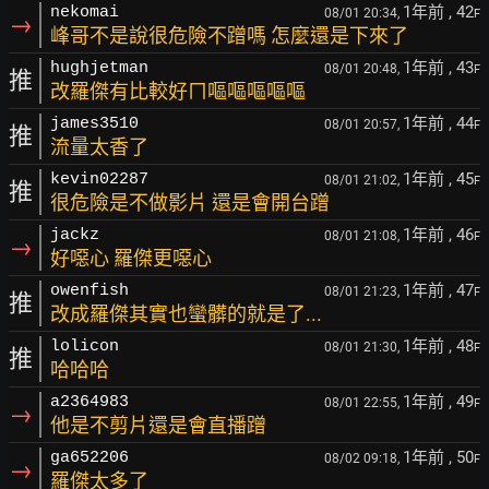
1年前
, 42
nekomai
08/01 20:34,
F
→
峰哥不是說很危險不蹭嗎 怎麼還是下來了
1年前
, 43
hughjetman
08/01 20:48,
F
推
改羅傑有比較好ㄇ嘔嘔嘔嘔嘔
1年前
, 44
james3510
08/01 20:57,
F
推
流量太香了
1年前
, 45
kevin02287
08/01 21:02,
F
推
很危險是不做影片 還是會開台蹭
1年前
, 46
jackz
08/01 21:08,
F
→
好噁心 羅傑更噁心
1年前
, 47
owenfish
08/01 21:23,
F
推
改成羅傑其實也蠻髒的就是了...
1年前
, 48
lolicon
08/01 21:30,
F
推
哈哈哈
1年前
, 49
a2364983
08/01 22:55,
F
→
他是不剪片還是會直播蹭
1年前
, 50
ga652206
08/02 09:18,
F
→
羅傑太多了