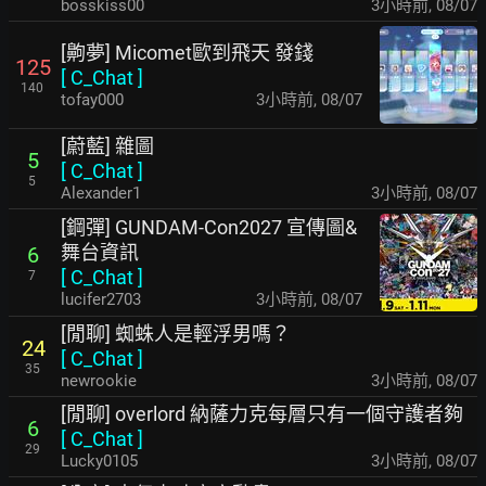
bosskiss00
3小時前
,
08/07
[齁夢] Micomet歐到飛天 發錢
125
[
C_Chat
]
140
tofay000
3小時前
,
08/07
[蔚藍] 雜圖
5
[
C_Chat
]
5
Alexander1
3小時前
,
08/07
[鋼彈] GUNDAM-Con2027 宣傳圖&
舞台資訊
6
[
C_Chat
]
7
lucifer2703
3小時前
,
08/07
[閒聊] 蜘蛛人是輕浮男嗎？
24
[
C_Chat
]
35
newrookie
3小時前
,
08/07
[閒聊] overlord 納薩力克每層只有一個守護者夠
6
[
C_Chat
]
29
Lucky0105
3小時前
,
08/07