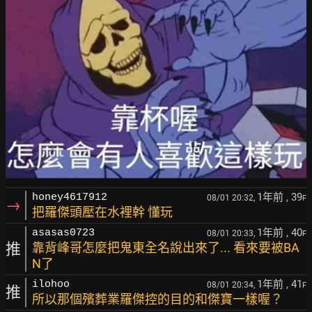
1年前
, 39
honey4617912
08/01 20:32,
F
→
把羅傑頭壓在水裡幹 懂玩
1年前
, 40
asasas0723
08/01 20:33,
F
推
靠背峰哥怎麼把鬼東全名說出來了... 看來要被BA
N了
1年前
, 41
ilohoo
08/01 20:34,
F
推
所以那個殯葬業羅傑控的目的和傑寶一樣喔？