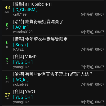
[檢舉] a1106abc 4-11
43
[
C_ChatBM
]
238
gn07199
5小時前
,
08/07
[洽特] 總覺得最近變漂亮了
8
[
AC_In
]
11
misaka0120
6小時前
,
08/07
[情報] 今年聖衣神話展覽限定
6
[
Seiya
]
8
RAFEL
7小時前
,
08/07
[資料] VJMP
3
[
YUGIOH
]
7
youngluke
7小時前
,
08/07
[洽特] 有哪些IP有宣告不禁止18禁同人誌？
5
[
AC_In
]
24
nobady98
7小時前
,
08/07
[資料] YAC1
27
[
YUGIOH
]
52
youngluke
8小時前
,
08/07