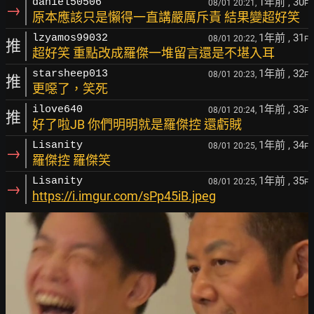
1年前
, 30
daniel50506
08/01 20:21,
F
→
原本應該只是懶得一直講嚴厲斥責 結果變超好笑
1年前
, 31
lzyamos99032
08/01 20:22,
F
推
超好笑 重點改成羅傑一堆留言還是不堪入耳
1年前
, 32
starsheep013
08/01 20:23,
F
推
更噁了，笑死
1年前
, 33
ilove640
08/01 20:24,
F
推
好了啦JB 你們明明就是羅傑控 還虧賊
1年前
, 34
Lisanity
08/01 20:25,
F
→
羅傑控 羅傑笑
1年前
, 35
Lisanity
08/01 20:25,
F
→
https://i.imgur.com/sPp45iB.jpeg