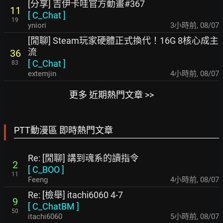
[分享] 吉伊卡哇官方動畫#367
11
[
C_Chat
]
19
yniori
3小時前
,
08/07
[閒聊] Steam玩家硬體正式換代！16G 8核心成主
流
36
[
C_Chat
]
83
extemjin
4小時前
,
08/07
更多 近期熱門文章 >>
PTT動漫區 即時熱門文章
Re: [閒聊] 講到魂系的讀指令
2
[
C_BOO
]
11
Feeng
4小時前
,
08/07
Re: [檢舉] itachi6060 4-7
9
[
C_ChatBM
]
50
itachi6060
5小時前
,
08/07