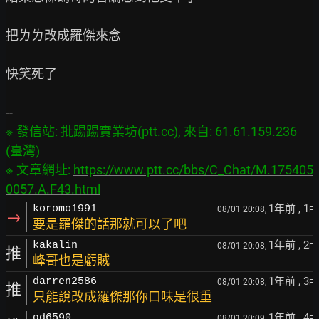
把ㄌㄌ改成羅傑來念

快笑死了

※ 發信站: 批踢踢實業坊(ptt.cc), 來自: 61.61.159.236 
(臺灣)

※ 文章網址: 
https://www.ptt.cc/bbs/C_Chat/M.175405
0057.A.F43.html
1年前
, 1
koromo1991
08/01 20:08,
F
→
要是羅傑的話那就可以了吧
1年前
, 2
kakalin
08/01 20:08,
F
推
峰哥也是虧賊
1年前
, 3
darren2586
08/01 20:08,
F
推
只能說改成羅傑那你口味是很重
1年前
, 4
qd6590
08/01 20:09,
F