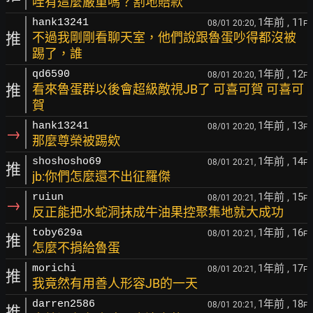
哇有這麼嚴重嗎？割地賠款
1年前
, 11
hank13241
08/01 20:20,
F
推
不過我剛剛看聊天室，他們說跟魯蛋吵得都沒被
踢了，誰
1年前
, 12
qd6590
08/01 20:20,
F
推
看來魯蛋群以後會超級敵視JB了 可喜可賀 可喜可
賀
1年前
, 13
hank13241
08/01 20:20,
F
→
那麼尊榮被踢欸
1年前
, 14
shoshosho69
08/01 20:21,
F
推
jb:你們怎麼還不出征羅傑
1年前
, 15
ruiun
08/01 20:21,
F
→
反正能把水蛇洞抹成牛油果控聚集地就大成功
1年前
, 16
toby629a
08/01 20:21,
F
推
怎麼不捐給魯蛋
1年前
, 17
morichi
08/01 20:21,
F
推
我竟然有用善人形容JB的一天
1年前
, 18
darren2586
08/01 20:21,
F
推