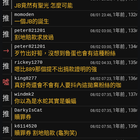
推
JB竟然有聖光 怎麼可能
1年前
, 132
momoden
08/01 23:46,
F
推
一個JB的誕生
1年前
, 133
peter821201
08/02 03:00,
F
推
割地賠款求放過
1年前
, 134
peter821201
08/02 03:00,
F
→
歹竹出好筍，沒想到魯蛋也會有這種粉絲
1年前
, 135
rickey1270
08/02 04:33,
F
推
嗯比889那個提不出捐款證明的強
1年前
, 136
king8277
08/02 07:23,
F
噓
真好奇還會不會有人要抖內這拋棄粉絲的咖
1年前
, 137
windmk2
08/02 07:35,
F
推
你以為是水蛇其實是蝙蝠
1年前
, 138
DarkyIsCat
08/02 07:35,
F
推
贖罪券
1年前
, 139
k6114520
08/02 07:50,
F
推
贖罪券 割地賠款 (龜狗笑)