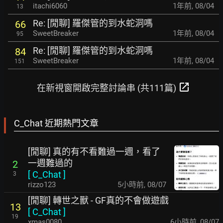
itachi6060
1年前
,
08/04
13
Re: [閒聊] 羅傑管的到水蛇洞嗎
66
SweetBreaker
1年前
,
08/04
95
Re: [閒聊] 羅傑管的到水蛇洞嗎
84
SweetBreaker
1年前
,
08/04
151
open_in_new
在新視窗開啟完整討論串 (共111篇)
C_Chat 近期熱門文章
[閒聊] 真的有不看難過一週，看了
一週難過的
2
[
C_Chat
]
3
rizzo123
5小時前
,
08/07
[閒聊] 轉世之獸 - GF真的不會做遊戲
13
[
C_Chat
]
19
xmas0080
6小時前
,
08/07