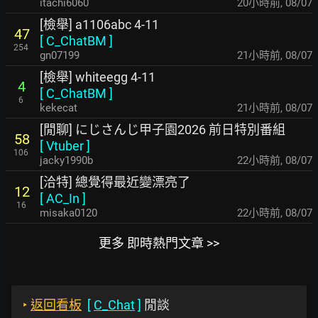
itachi6060
20小時前
,
08/07
[檢舉] a1106abc 4-11
47
[
C_ChatBM
]
254
gn07199
21小時前
,
08/07
[檢舉] whiteegg 4-11
4
[
C_ChatBM
]
6
kekecat
21小時前
,
08/07
[閒聊] にじさんじ甲子園2026 前日特別番組
58
[
Vtuber
]
106
jacky1990b
22小時前
,
08/07
[洽特] 總覺得最近變漂亮了
12
[
AC_In
]
16
misaka0120
22小時前
,
08/07
更多 即時熱門文章 >>
‣
返回看板
[
C_Chat
]
閒談