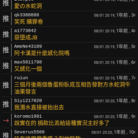
推
愛の水蛇洞
1年前
, 3
qk3380888
08/01 20:19,
F
推
笑死 贖罪卷
1年前
, 4
a1773042
08/01 20:19,
F
推
惡墮成JB
1年前
, 5
AmeNe43189
08/01 20:19,
F
推
阿卡漢是什麼感化院嗎
1年前
, 6
max5811798
08/01 20:19,
F
推
又感化一個
1年前
, 7
ruiun
08/01 20:19,
F
推
三個月後兩個魯蛋粉臥底互相告發對方水蛇洞牛
油果發言
1年前
, 8
Siyi217020
08/01 20:20,
F
推
我潛水直接被抬出去
1年前
, 9
koromo1991
08/01 20:20,
F
→
說實在的 捐款比丟給這種實況主好多了
1年前
, 10
Severus5566
08/01 20:20,
F
推