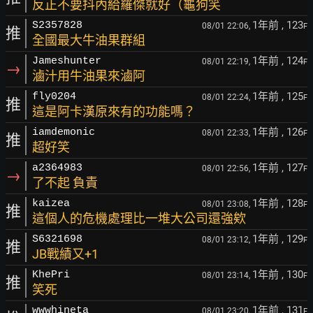
反正不要抖內給羅傑就好（龜狗笑
1年前
, 123
S2357828
08/01 22:06,
F
推
全國最大牛油果群組
1年前
, 124
Jameshunter
08/01 22:19,
F
→
滷汁用牛油果來滷阿
1年前
, 125
fly0204
08/01 22:24,
F
推
這是阿卡漢原來有的功能嗎？
1年前
, 126
iamdemonic
08/01 22:33,
F
推
超好笑
1年前
, 127
a2364983
08/01 22:56,
F
→
了不起 負責
1年前
, 128
kaizea
08/01 23:08,
F
推
這個人的危機處理比一堆大公司還強欸
1年前
, 129
S6321698
08/01 23:12,
F
推
JB戰績又+1
1年前
, 130
KhePri
08/01 23:14,
F
推
笑死
1年前
, 131
wwwhineta
08/01 23:20,
F