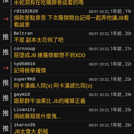
水蛇洞有在吃贖罪卷這套的嗎
1年前
, 19
r02182828
08/01 20:22,
F
→
捐款差點意思 下次羅傑開台記得一起弄他讓JB看
看誠意
1年前
, 20
Beltran
08/01 20:22,
F
推
不是 副本太花俏了吧
1年前
, 21
cornsoup
08/01 20:22,
F
推
惡墮成JB 連羅傑都想不到XDD
1年前
, 22
tp950016
08/01 20:22,
F
→
記得檢舉羅傑
1年前
, 23
superRKO
08/01 20:22,
F
推
阿卡漢瘋人院(x) 阿卡漢感化院(o)
1年前
, 24
gaym19
08/01 20:23,
F
推
跟那群牛油果比 Jb的確算正義
1年前
, 25
Lisanity
08/01 20:23,
F
推
捐給展翅是什麼鬼...
1年前
, 26
ikaros35
08/01 20:23,
F
推
JB太偉大 虧賊