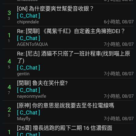
[ON] 為什麼要爽世幫愛音收銀？
3
[
C_Chat
]
3
chipnndale
6小時前
,
08/07
Re: [閒聊] 《萬紫千紅》自定義主角擁抱DEI？
1
[
C_Chat
]
1
AGENTofAQUA
7小時前
,
08/07
Re: [尼古] 酒貓不只搭了一班計程車(找到喵上原
了)
4
[
C_Chat
]
5
gentin
7小時前
,
08/07
[閒聊] 魯夫在笑什麼?
4
[
C_Chat
]
7
nayeonmywife
7小時前
,
08/07
[原神] 你的意思是說我要去至冬拉電線嗎
2
[
C_Chat
]
3
Mayfly
7小時前
,
08/07
[26夏] 擅長逃跑的殿下二期 16 信濃假面
1
[
C_Chat
]