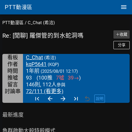
PTT
動漫區
PTT動漫區
/
C_Chat (希洽)
Re: [閒聊] 羅傑管的到水蛇洞嗎
＋收藏
分享
看板
C_Chat
(希洽)
作者
kqP5641
(KQP)
時間
1年前
(2025/08/01 12:17)
推噓
93
(
100
推
7
噓
39
→
)
留言
146則, 112人
參與
討論串
72/111 (看更多)
說明
最新進度

魯群啟動大殺特殺模式
