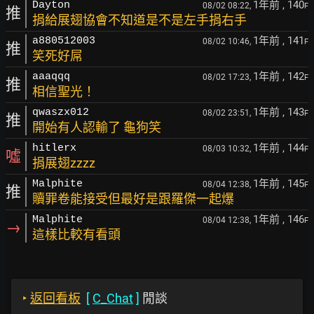
1年前
, 140
Dayton
08/02 08:22,
F
推
捐給展翅協會不知道是不是左手捐右手
1年前
, 141
a880512003
08/02 10:46,
F
推
笑死好屌
1年前
, 142
aaaqqq
08/02 17:23,
F
推
相信聖光！
1年前
, 143
qwaszx012
08/02 23:51,
F
推
開始有人認輸了 龜狗笑
1年前
, 144
hitlerx
08/03 10:32,
F
噓
捐展翅zzzz
1年前
, 145
Malphite
08/04 12:38,
F
推
贖罪卷能接受但最好是跟羅傑一起爆
1年前
, 146
Malphite
08/04 12:38,
F
→
這樣比較有看頭
‣
返回看板
[
C_Chat
]
閒談