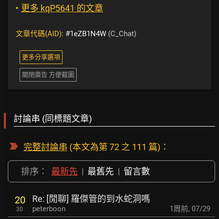
‣
更多 kqP5641 的文章
文章代碼(AID):
#1eZB1N4W
(C_Chat)
更多分享選項
關閉廣告 方便截圖
討論串 (同標題文章)
完整討論串
(本文為第 72 之 111 篇)：
排序：
最新先
|
最舊先
|
留言數
Re: [閒聊] 羅傑管的到水蛇洞嗎
20
peterboon
1周前
,
07/29
30