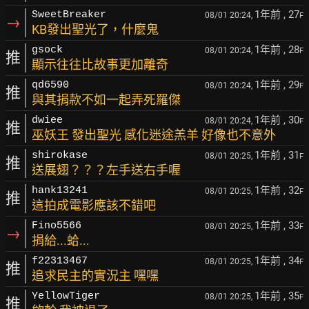
1年前
, 27
SweetBreaker
08/01 20:24,
F
→
KB發出聖光了，什麼鬼
1年前
, 28
gsock
08/01 20:24,
F
推
顯示往往比故事更加離奇
1年前
, 29
qd6590
08/01 20:24,
F
推
與其捐款不如一起弄死羅傑
1年前
, 30
dwiee
08/01 20:24,
F
推
巫妖王 發出聖光 感化迷途羔羊 好像也不意外
1年前
, 31
shirokase
08/01 20:25,
F
推
送展翅？？？左手送右手喔
1年前
, 32
hank13241
08/01 20:25,
F
推
這拍成電影應該不錯吧
1年前
, 33
Fino5566
08/01 20:25,
F
→
捐給...蛤...
1年前
, 34
f22313467
08/01 20:25,
F
推
追求民主的實況主 嘿嘿
1年前
, 35
YellowTiger
08/01 20:25,
F
推