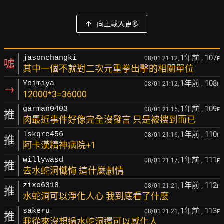
向上載入更多
1年前
, 107
jasonchangki
08/01 21:12,
F
噓
其中一個不就對二次元重拳出擊的相關單位
1年前
, 108
Yoimiya
08/01 21:12,
F
→
12000*3=36000
1年前
, 109
garman0403
08/01 21:15,
F
推
肉最近事件好像完全沒發言 只是被搜到而已
1年前
, 110
lskqre456
08/01 21:16,
F
推
阿卡漢精神病院+1
1年前
, 111
willywasd
08/01 21:17,
F
推
去水蛇洞懺悔 這什麼劇情
1年前
, 112
zixo6318
08/01 21:21,
F
推
水蛇洞可以淨化人心 我到底看了什麼
1年前
, 113
sakeru
08/01 21:21,
F
推
我從來沒想過水蛇洞還可以感化人