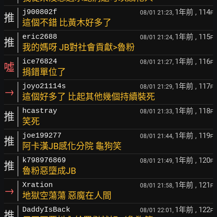
1年前
, 114
j900802f
08/01 21:23,
F
推
這個不錯 比黃木好多了
1年前
, 115
eric2688
08/01 21:24,
F
推
我的媽呀 JB對社會貢獻>魯粉
1年前
, 116
ice76824
08/01 21:27,
F
噓
捐錯單位了
1年前
, 117
joyo21114s
08/01 21:29,
F
→
這個好多了 比起其他幾個持續裝死
1年前
, 118
hcastray
08/01 21:33,
F
推
笑死
1年前
, 119
joe199277
08/01 21:44,
F
推
阿卡漢JB感化分院 龜狗笑
1年前
, 120
k798976869
08/01 21:49,
F
推
魯粉惡墮成JB
1年前
, 121
Xration
08/01 21:58,
F
→
地獄空蕩蕩 惡魔在人間
1年前
, 122
DaddyIsBack
08/01 22:01,
F
推