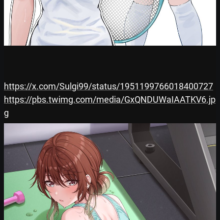
https://x.com/Sulgi99/status/1951199766018400727
https://pbs.twimg.com/media/GxQNDUWaIAATKV6.jp
g