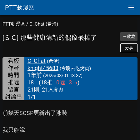
PTT
動漫區
PTT動漫區
/
C_Chat (希洽)
[ＳＣ] 那些健康清新的偶像最棒了
＋收藏
分享
看板
C_Chat
(希洽)
作者
knight45683
(今晚去吃烤肉)
時間
1年前
(2025/08/01 13:37)
推噓
18
(
18
推
0
噓
3
→
)
留言
21則, 21人
參與
討論串
1/1
前幾天SCSP更新出了泳裝

我只能說
