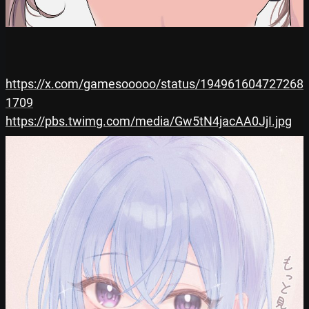
https://x.com/gamesooooo/status/194961604727268
1709
https://pbs.twimg.com/media/Gw5tN4jacAA0JjI.jpg