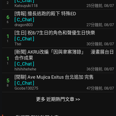
[
C_Chat
]
2
Katsuyuki118
25分鐘前
,
08/07
[情報] 擅長逃跑的殿下 特殊ED
6
[
C_Chat
]
6
dragon803
27分鐘前
,
08/07
[生日] 祝8/7生日的角色和聲優生日快樂
1
[
C_Chat
]
1
Ttei
30分鐘前
,
08/07
[新聞] AKRU改編「因與聿案簿錄」 漫畫展台日
合作成果
1
[
C_Chat
]
1
hihihihehehe
36分鐘前
,
08/07
[閒聊] Ave Mujica Exitus 台北追加 完售
5
[
C_Chat
]
8
Gcobs130275
47分鐘前
,
08/07
更多 近期熱門文章 >>