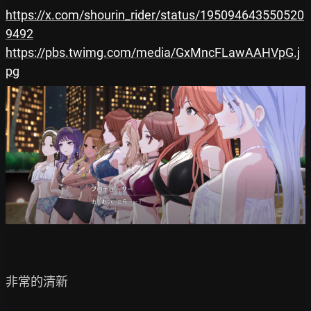
https://x.com/shourin_rider/status/195094643550520
9492
https://pbs.twimg.com/media/GxMncFLawAAHVpG.j
pg
非常的清新
