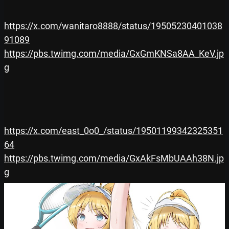
https://x.com/wanitaro8888/status/19505230401038
91089
https://pbs.twimg.com/media/GxGmKNSa8AA_KeV.jp
g
https://x.com/east_0o0_/status/19501199342325351
64
https://pbs.twimg.com/media/GxAkFsMbUAAh38N.jp
g