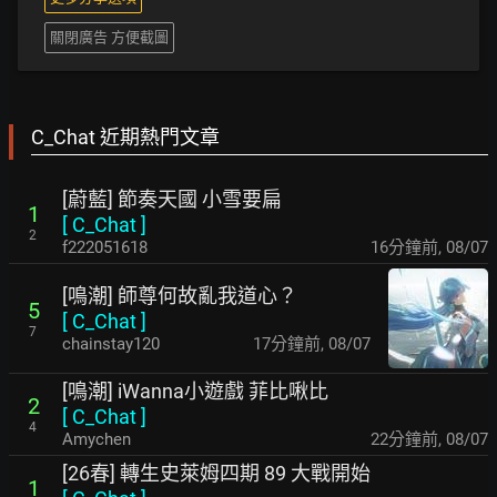
關閉廣告 方便截圖
C_Chat 近期熱門文章
[蔚藍] 節奏天國 小雪要扁
1
[
C_Chat
]
2
f222051618
16分鐘前
,
08/07
[鳴潮] 師尊何故亂我道心？
5
[
C_Chat
]
7
chainstay120
17分鐘前
,
08/07
[鳴潮] iWanna小遊戲 菲比啾比
2
[
C_Chat
]
4
Amychen
22分鐘前
,
08/07
[26春] 轉生史萊姆四期 89 大戰開始
1