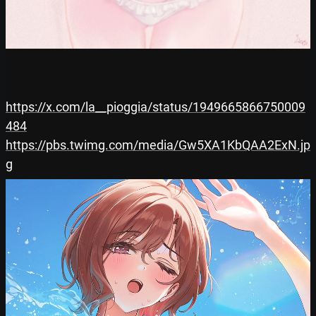
https://x.com/la__pioggia/status/1949665866750009
484
https://pbs.twimg.com/media/Gw5XA1KbQAA2ExN.jp
g