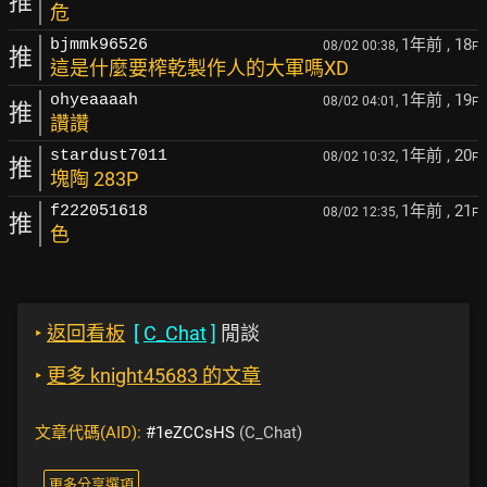
推
危
1年前
, 18
bjmmk96526
08/02 00:38,
F
推
這是什麼要榨乾製作人的大軍嗎XD
1年前
, 19
ohyeaaaah
08/02 04:01,
F
推
讚讚
1年前
, 20
stardust7011
08/02 10:32,
F
推
塊陶 283P
1年前
, 21
f222051618
08/02 12:35,
F
推
色
‣
返回看板
[
C_Chat
]
閒談
‣
更多 knight45683 的文章
文章代碼(AID):
#1eZCCsHS
(C_Chat)
更多分享選項