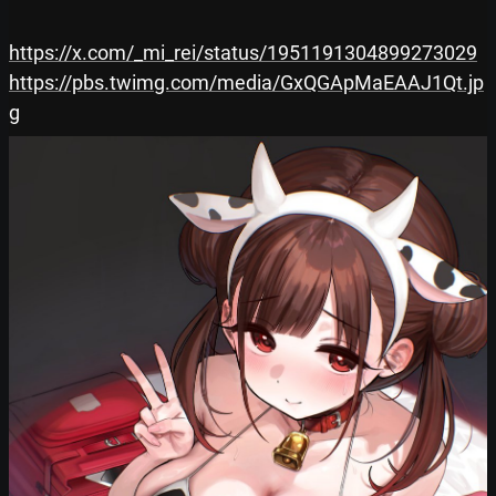
https://x.com/_mi_rei/status/1951191304899273029
https://pbs.twimg.com/media/GxQGApMaEAAJ1Qt.jp
g