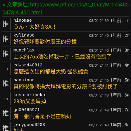
※ 文章網址: 
https://www.ptt.cc/bbs/C_Chat/M.175405
5478.A.45C.html
1年前
, 1
ninomae
08/01 21:39,
F
推
うん、大好きSA！
1年前
, 2
kylin936
08/01 21:40,
F
推
好像戰隊要對付魔王的分鏡
1年前
, 3
munchlax
08/01 21:40,
F
推
上次的765池吃掉我一井，已經沒有俗頭了
1年前
, 4
edward40812
08/01 21:41,
F
→
怎麼這次出的都是大奶 強烈譴責
1年前
, 5
hanainori
08/01 21:46,
F
推
真的很像特攝大拜拜電影的分鏡 P要被討伐了
1年前
, 6
kusotoripeko
08/01 21:48,
F
→
283p又要扁掉
1年前
, 7
gn00465971
08/01 21:49,
F
推
有一張円香是不是在噴奶
1年前
, 8
jerygood0208
08/01 21:49,
F
推