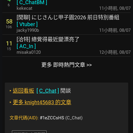
[
C_ChatBM
]
6
kekecat
11小時前
,
08/07
[閒聊] にじさんじ甲子園2026 前日特別番組
58
[
Vtuber
]
106
jacky1990b
11小時前
,
08/07
[洽特] 總覺得最近變漂亮了
11
[
AC_In
]
15
misaka0120
12小時前
,
08/07
更多 即時熱門文章 >>
‣
返回看板
[
C_Chat
]
閒談
‣
更多 knight45683 的文章
文章代碼(AID):
#1eZCCsHS
(C_Chat)