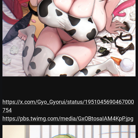
https://x.com/Gyo_Gyorui/status/1951045690467000
754
https://pbs.twimg.com/media/GxOBtosaIAM4KpP.jpg