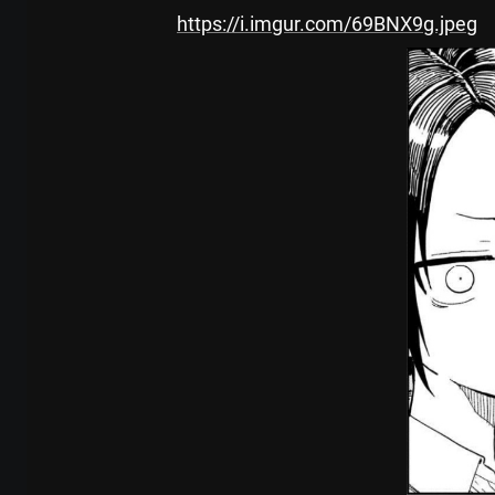
https://i.imgur.com/69BNX9g.jpeg