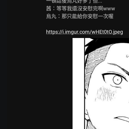
一頓話後烏丸好多了但...

茜：等等我還沒安慰完啊www

烏丸：那只能給你安慰一次喔

https://i.imgur.com/wHEt0tO.jpeg