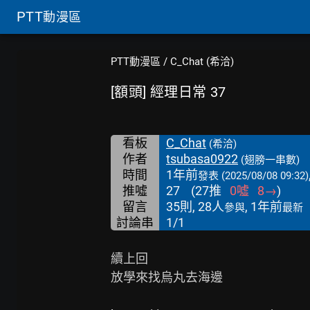
PTT
動漫區
PTT動漫區
/
C_Chat (希洽)
[額頭] 經理日常 37
看板
C_Chat
(希洽)
作者
tsubasa0922
(翅膀一串數)
時間
1年前
發表
(2025/08/08 09:32)
推噓
27
(
27
推
0
噓
8
→
)
留言
35則, 28人
, 1年前
參與
最新
討論串
1/1
續上回

放學來找烏丸去海邊
