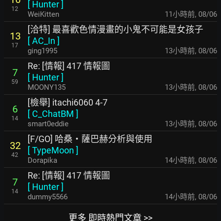
[
Hunter
]
12
WeiKitten
11小時前
,
08/06
[洽特] 最喜歡色情漫畫的小鬼不可能是女孩子
13
[
AC_In
]
17
ging1995
13小時前
,
08/06
Re: [情報] 417 情報圖
7
[
Hunter
]
59
MOONY135
13小時前
,
08/06
[檢舉] itachi6060 4-7
6
[
C_ChatBM
]
14
smart0eddie
13小時前
,
08/06
[F/GO] 哈桑・薩巴赫分析與使用
32
[
TypeMoon
]
42
Dorapika
14小時前
,
08/06
Re: [情報] 417 情報圖
7
[
Hunter
]
14
dummy5566
14小時前
,
08/06
更多 即時熱門文章 >>