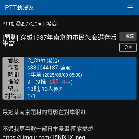
PTT
動漫區
PTT動漫區
/
C_Chat (希洽)
[閒聊] 穿越1937年南京的市民怎麼選存活
＋收藏
率高
分享
看板
C_Chat
(希洽)
作者
s386644187
(痕君)
時間
1年前
(2025/08/09 05:00)
推噓
9
(
9
推
0
噓
4
→
)
留言
13則, 13人
參與
討論串
1/1
最近某南京題材的電影在對岸很紅

https://i.imgur.com/15NiX1X.jpeg