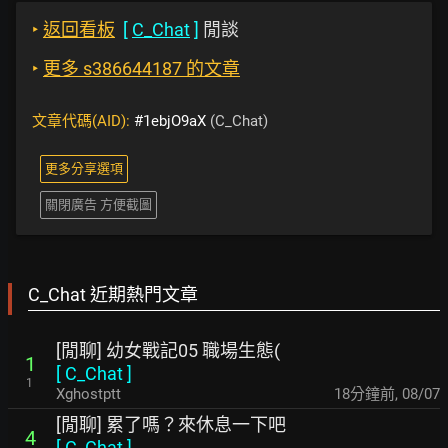
‣
返回看板
[
C_Chat
]
閒談
‣
更多 s386644187 的文章
文章代碼(AID):
#1ebjO9aX
(C_Chat)
更多分享選項
關閉廣告 方便截圖
C_Chat 近期熱門文章
[閒聊] 幼女戰記05 職場生態(
1
[
C_Chat
]
1
Xghostptt
18分鐘前
,
08/07
[閒聊] 累了嗎？來休息一下吧
4
[
C_Chat
]