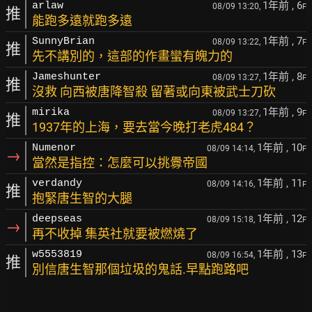
1年前
, 6
arlaw
08/09 13:20,
F
推
能跑多遠就跑多遠
1年前
, 7
SunnyBrian
08/09 13:22,
F
推
先不講別的，這部的作畫蠻有魄力的
1年前
, 8
Jameshunter
08/09 13:27,
F
推
沒救 向西被唐降智殺 留著或向東被武士刀砍
1年前
, 9
mirika
08/09 13:27,
F
推
1937年的上海，要去當今晚打老虎484？
1年前
, 10
Numenor
08/09 14:14,
F
→
當然是指控：怎麼可以挑釁帝國
1年前
, 11
verdandy
08/09 14:16,
F
推
抱緊唐生智的大腿
1年前
, 12
deepseas
08/09 15:18,
F
→
再不收掉 集英社就要被燃燒了
1年前
, 13
w5553819
08/09 16:54,
F
推
別信唐生智那個垃圾的鬼話.早點跑路吧