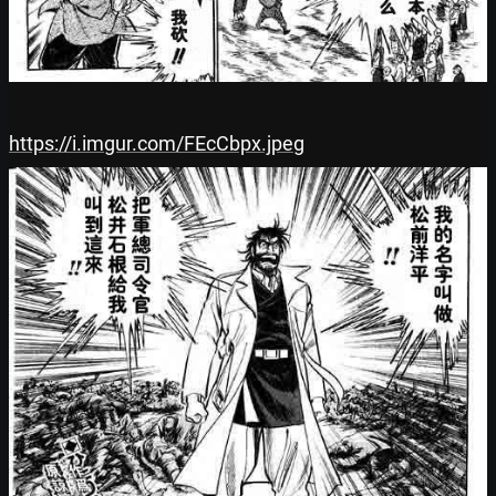
https://i.imgur.com/FEcCbpx.jpeg