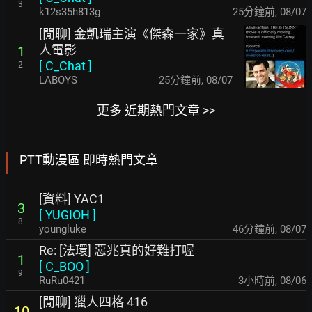
3
k12s35h813g
25分鐘前
,
08/07
[閒聊] 金凱瑞主演《傑森一家》真
人電影
1
[
C_Chat
]
2
LABOYS
25分鐘前
,
08/07
更多 近期熱門文章 >>
PTT動漫區 即時熱門文章
[資料] YAC1
3
[
YUGIOH
]
8
youngluke
46分鐘前
,
08/07
Re: [法環] 惡兆真的好難打喔
1
[
C_BOO
]
9
RuRu0421
3小時前
,
08/06
[閒聊] 獵人四格 416
10