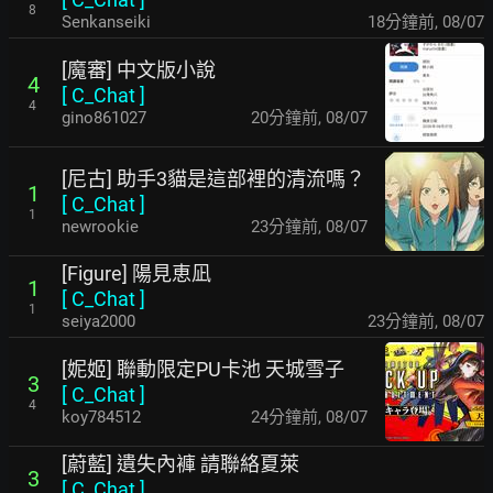
8
Senkanseiki
19分鐘前
,
08/07
[魔審] 中文版小說
4
[
C_Chat
]
4
gino861027
21分鐘前
,
08/07
[尼古] 助手3貓是這部裡的清流嗎？
1
[
C_Chat
]
1
newrookie
23分鐘前
,
08/07
[Figure] 陽見恵凪
1
[
C_Chat
]
1
seiya2000
24分鐘前
,
08/07
[妮姬] 聯動限定PU卡池 天城雪子
3
[
C_Chat
]
4
koy784512
24分鐘前
,
08/07
[蔚藍] 遺失內褲 請聯絡夏萊
3
[
C_Chat
]