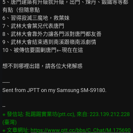
5、唐門建築有升級就升級，出門、煉丹、鍛鐵等等都
有點（但隨意點

6、習得寂滅三魔地，救葉妹

7、武林大會葉兄代表唐門

8、武林大會靠外力讓各門派對唐門都友善

9、武林大會結束遇到南溪跟嶺南派劇情

10、被傳信要圍剿唐門←現在在這

想不到哪裡出錯，請各位大佬解惑

-----

Sent from JPTT on my Samsung SM-S9180.

※ 發信站: 批踢踢實業坊(ptt.cc), 來自: 223.139.212.228 
(臺灣)

※ 文章網址: 
https://www.ptt.cc/bbs/C_Chat/M.175690