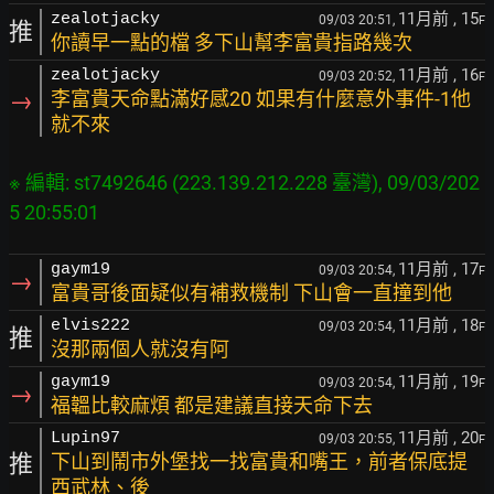
11月前
, 15
zealotjacky
09/03 20:51,
F
推
你讀早一點的檔 多下山幫李富貴指路幾次
11月前
, 16
zealotjacky
09/03 20:52,
F
→
李富貴天命點滿好感20 如果有什麼意外事件-1他
就不來
※ 編輯: st7492646 (223.139.212.228 臺灣), 09/03/202
11月前
, 17
gaym19
09/03 20:54,
F
→
富貴哥後面疑似有補救機制 下山會一直撞到他
11月前
, 18
elvis222
09/03 20:54,
F
推
沒那兩個人就沒有阿
11月前
, 19
gaym19
09/03 20:54,
F
→
福韞比較麻煩 都是建議直接天命下去
11月前
, 20
Lupin97
09/03 20:55,
F
推
下山到鬧市外堡找一找富貴和嘴王，前者保底提
西武林、後