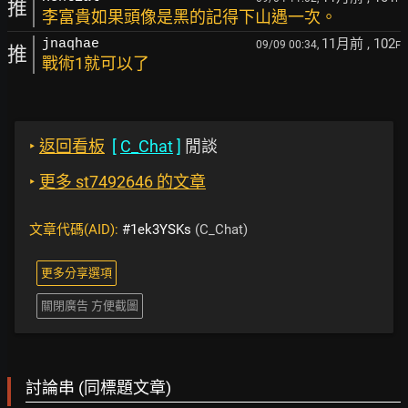
推
李富貴如果頭像是黑的記得下山遇一次。
11月前
, 102
jnaqhae
09/09 00:34,
F
推
戰術1就可以了
‣
返回看板
[
C_Chat
]
閒談
‣
更多 st7492646 的文章
文章代碼(AID):
#1ek3YSKs
(C_Chat)
更多分享選項
關閉廣告 方便截圖
討論串 (同標題文章)