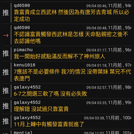
11月前
, 94
qd6590
09/04 00:46,
F
推
靠富貴成立西武林 然後因為有唐芳去青城 所以必
定成功
11月前
, 95
qd6590
09/04 00:48,
F
→
不認識富貴觸發西武林是怎樣 天命點親密之後不
去認識他嗎
11月前
, 96
pimachu
09/04 01:17,
F
推
我一開始好感點滿反而解不了神州旅人
11月前
, 97
kenu1018
09/04 01:18,
F
推
7應該不是必要條件 我7的情況 沒帶葉妹 葉兄不代
表唐門
11月前
, 98
galaxy4552
09/04 02:57,
F
推
6-7之間選三軟了嗎 沒有必失敗
11月前
, 99
galaxy4552
09/04 03:35,
F
推
理解錯 沒試過只靠富貴
11月前
, 100
galaxy4552
09/04 03:38,
F
推
11月上轉中有觸發富貴就進了
11月前
, 101
Hential
09/04 11:02,
F