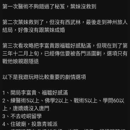
第一次醫術不夠錯過了秘笈，葉妹沒救到

第二次葉妹救到了，但沒有西武林，最後走到神州旅人
結局，好像沒有跟葉妹成婚

第三次看攻略把李富貴跟福韞好感點滿，但現在到了第
三年十二月上旬，已經傳信要被各門派圍剿，選項只有
戰他娘親跟隱退

以下是我遊玩時比較重要的劇情選項

1、開局李富貴、福韞好感滿

2、練醫術5以上、佛學2以上、戰術5以上、學問60以
上，唐嬌嬌沒入唐門

3、不去崆峒留學

4、住破廟，投靠青城派
