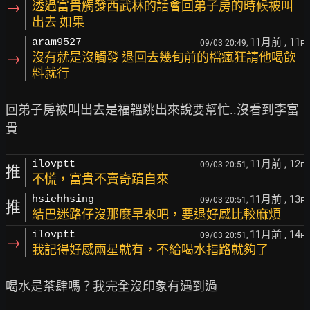
→
透過富貴觸發西武林的話會回弟子房的時候被叫
出去 如果
11月前
, 11
aram9527
09/03 20:49,
F
→
沒有就是沒觸發 退回去幾旬前的檔瘋狂請他喝飲
料就行
回弟子房被叫出去是福韞跳出來說要幫忙..沒看到李富
11月前
, 12
ilovptt
09/03 20:51,
F
推
不慌，富貴不賣奇蹟自來
11月前
, 13
hsiehhsing
09/03 20:51,
F
推
結巴迷路仔沒那麼早來吧，要退好感比較麻煩
11月前
, 14
ilovptt
09/03 20:51,
F
→
我記得好感兩星就有，不給喝水指路就夠了