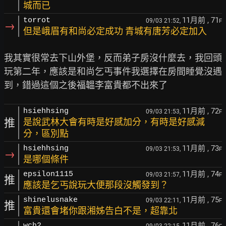
城而已
11月前
, 71
torrot
09/03 21:52,
F
→
但是峨眉有和尚必定成功 青城有唐芳必定加入
我其實很常去下山外堡，反而弟子房沒什麼去，我回頭
玩第二年，應該是和尚乞丐事件我選擇在房間睡覺沒遇
11月前
, 72
hsiehhsing
09/03 21:53,
F
推
是說武林大會有時是好感加分，有時是好感減
分，區別點
11月前
, 73
hsiehhsing
09/03 21:53,
F
→
是哪個條件
11月前
, 74
epsilon1115
09/03 21:57,
F
推
應該是乞丐說玩大便那段沒觸發到？
11月前
, 75
shinelusnake
09/03 22:11,
F
推
富貴還會堵你跟湘姊告白不是，超靠北
11月前
, 76
wch2