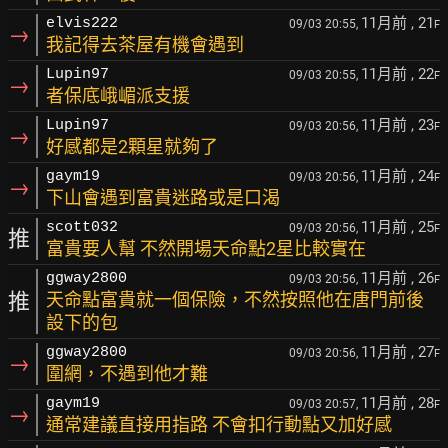
11月前
, 21
elvis222
09/03 20:55,
F
→
我記得去茶屋有機會遇到
11月前
, 22
Lupin97
09/03 20:55,
F
→
者保底峨嵋派支援
11月前
, 23
Lupin97
09/03 20:56,
F
→
好感都是2顆星就夠了
11月前
, 24
gaym19
09/03 20:56,
F
→
下山會遇到富貴迷路或是口渴
11月前
, 25
scott032
09/03 20:56,
F
推
富貴要人幫 不然開場天命點2星比較實在
11月前
, 26
ggway2800
09/03 20:56,
F
推
天命點富貴就一個保險，不然按照他在唐門前後
設下的包
11月前
, 27
ggway2800
09/03 20:56,
F
→
圍網，不遇到他才難
11月前
, 28
gaym19
09/03 20:57,
F
→
通常建議直接用指路 不會扣行動點又加好感