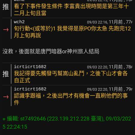
09/03 22:15,
F
推
看了下事件發生條件 李富貴出現時間是第三年十
二月上旬且當
11月前
, 77
wch2
09/03 22:16,
F
→
旬行動<(或等於)1 我覺得是原PO你太急 先跑完12
月上旬再說
11月前
, 78
icrticrt1682
09/03 22:20,
F
推
我記得要先觸發丐幫嵩山亂鬥，之後下山才會各
自正式
11月前
, 79
icrticrt1682
09/03 22:20,
F
→
認識李跟福，之後出門才有機會一直刷他們的事
件
※ 編輯: st7492646 (223.139.212.228 臺灣), 09/03/202