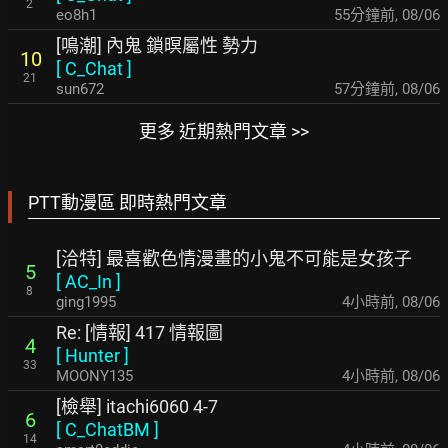
2
eo8h1
55分鐘前
,
08/06
[鳴潮] 內鬼 鎖暝屬性 勢力
10
[
C_Chat
]
21
sun672
57分鐘前
,
08/06
更多 近期熱門文章 >>
PTT動漫區 即時熱門文章
[洽特] 最喜歡色情漫畫的小鬼不可能是女孩子
5
[
AC_In
]
8
ging1995
4小時前
,
08/06
Re: [情報] 417 情報圖
4
[
Hunter
]
33
MOONY135
4小時前
,
08/06
[檢舉] itachi6060 4-7
6
[
C_ChatBM
]
14