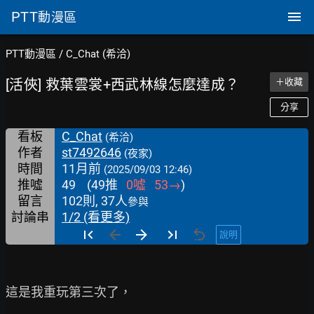
PTT
動漫區
PTT動漫區
/
C_Chat (希洽)
[活俠] 救葉雲裳+西武林線怎麼達成？
＋收藏
分享
看板
C_Chat
(希洽)
作者
st7492646
(夜家)
時間
11月前
(2025/09/03 12:46)
推噓
49
(
49
推
0
噓
53
→
)
留言
102則, 37人
參與
討論串
1/2 (看更多)
說明
這是我重玩第三次了，
