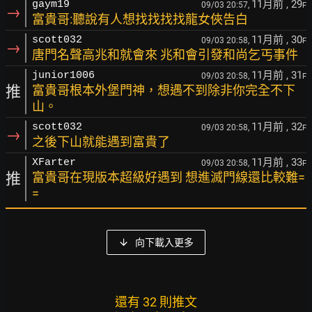
11月前
, 29
gaym19
09/03 20:57,
F
→
富貴哥:聽說有人想找找找找龍女俠告白
11月前
, 30
scott032
09/03 20:58,
F
→
唐門名聲高兆和就會來 兆和會引發和尚乞丐事件
11月前
, 31
junior1006
09/03 20:58,
F
推
富貴哥根本外堡門神，想遇不到除非你完全不下
山。
11月前
, 32
scott032
09/03 20:58,
F
→
之後下山就能遇到富貴了
11月前
, 33
XFarter
09/03 20:58,
F
推
富貴哥在現版本超級好遇到 想進滅門線還比較難=
=
向下載入更多
還有 32 則推文