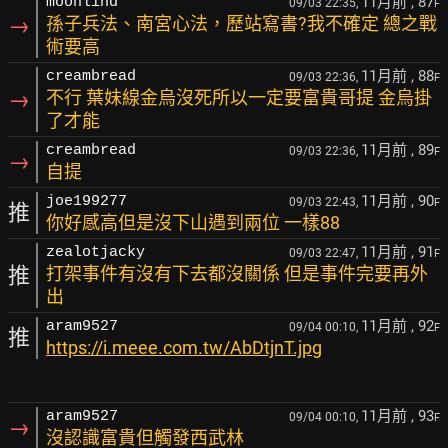
11月前
, 87
moonlind
09/03 22:35,
F
→
孫子兵法、南宮心法，歷站寫書?我不確定 總之戰
術要高
11月前
, 88
creambread
09/03 22:36,
F
→
不行 葉妹線金烏沒死所以一定要富貴哥提 金烏掛
了才能
11月前
, 89
creambread
09/03 22:36,
F
→
自提
11月前
, 90
joe199277
09/03 22:43,
F
推
你好感高但是沒下山遇到兩位 一樣88
11月前
, 91
zealotjacky
09/03 22:47,
F
推
打架事件有沒有下去都沒關係 但是事件完要再外
出
11月前
, 92
aram9527
09/04 00:10,
F
推
https://i.meee.com.tw/AbDtjnT.jpg
11月前
, 93
aram9527
09/04 00:10,
F
→
沒認識富貴但觸發西武林