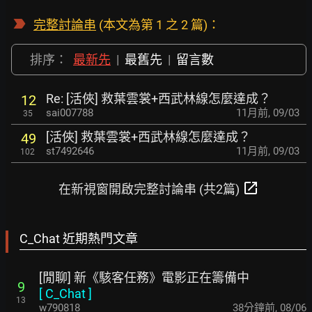
完整討論串
(本文為第 1 之 2 篇)：
排序：
最新先
|
最舊先
|
留言數
Re: [活俠] 救葉雲裳+西武林線怎麼達成？
12
sai007788
11月前
,
09/03
35
[活俠] 救葉雲裳+西武林線怎麼達成？
49
st7492646
11月前
,
09/03
102
open_in_new
在新視窗開啟完整討論串 (共2篇)
C_Chat 近期熱門文章
[閒聊] 新《駭客任務》電影正在籌備中
9
[
C_Chat
]
13
w790818
38分鐘前
,
08/06