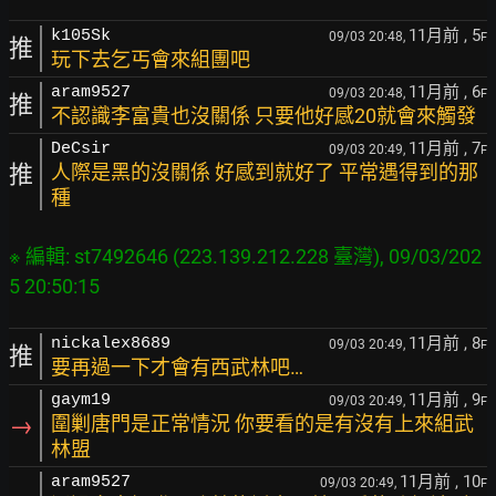
11月前
, 5
k105Sk
09/03 20:48,
F
推
玩下去乞丐會來組團吧
11月前
, 6
aram9527
09/03 20:48,
F
推
不認識李富貴也沒關係 只要他好感20就會來觸發
11月前
, 7
DeCsir
09/03 20:49,
F
推
人際是黑的沒關係 好感到就好了 平常遇得到的那
種
※ 編輯: st7492646 (223.139.212.228 臺灣), 09/03/202
11月前
, 8
nickalex8689
09/03 20:49,
F
推
要再過一下才會有西武林吧…
11月前
, 9
gaym19
09/03 20:49,
F
→
圍剿唐門是正常情況 你要看的是有沒有上來組武
林盟
11月前
, 10
aram9527
09/03 20:49,
F