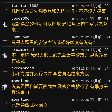
11月前
, 80
icrticrt1682
09/03 22:22,
F
→
亂鬥前還要先觸發晁和入門才行，不然沒人搞事
11月前
, 81
qoo60606
09/03 22:27,
F
推
我記得黑的也是可以解啦 過12月上旬李富貴就會
來了
11月前
, 82
qoo60606
09/03 22:32,
F
→
只是人頭黑的會沒辦法確認好感度有沒有2
11月前
, 83
creambread
09/03 22:33,
F
推
不一定吧 我都去跟二師兄拿太平聖惠方 最後還是
有認識
11月前
, 84
creambread
09/03 22:33,
F
→
小和尚是許大鯨事件 李富貴迷路來找我
11月前
, 85
moonlind
09/03 22:35,
F
推
沒富貴跟和尚要西武林 戰術合格就行了 有學孫子
兵法會自
11月前
, 86
moonlind
09/03 22:35,
F
→
己想通西武林絕招