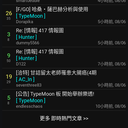
smart0eddie
4小時前
,
08/06
[F/GO] 哈桑・薩巴赫分析與使用
26
[
TypeMoon
]
35
Dorapika
5小時前
,
08/06
Re: [情報] 417 情報圖
3
[
Hunter
]
8
dummy5566
5小時前
,
08/06
Re: [情報] 417 情報圖
9
[
Hunter
]
50
D122
7小時前
,
08/06
[洽特] 甘詰留太老師罹患大腸癌(4期
19
[
AC_In
]
29
seventhree83
9小時前
,
08/06
[公告] TypeMoon 板 開始舉辦樂透!
5
[
TypeMoon
]
8
endlesschaos
10小時前
,
08/06
更多 即時熱門文章 >>