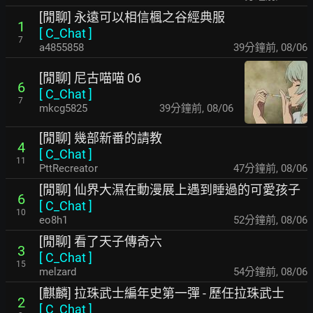
[閒聊] 永遠可以相信楓之谷經典服
1
[
C_Chat
]
7
a4855858
39分鐘前
,
08/06
[閒聊] 尼古喵喵 06
6
[
C_Chat
]
7
mkcg5825
39分鐘前
,
08/06
[閒聊] 幾部新番的請教
4
[
C_Chat
]
11
PttRecreator
47分鐘前
,
08/06
[閒聊] 仙界大濕在動漫展上遇到睡過的可愛孩子
6
[
C_Chat
]
10
eo8h1
52分鐘前
,
08/06
[閒聊] 看了天子傳奇六
3
[
C_Chat
]
15
melzard
54分鐘前
,
08/06
[麒麟] 拉珠武士編年史第一彈 - 歷任拉珠武士
2
[
C_Chat
]