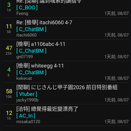
Re: [閒聊] 講到魂系的讀指令
3
[
C_BOO
]
14
Feeng
1天前
,
08/07
Re: [檢舉] itachi6060 4-7
11
[
C_ChatBM
]
58
itachi6060
1天前
,
08/07
[檢舉] a1106abc 4-11
47
[
C_ChatBM
]
254
gn07199
1天前
,
08/07
[檢舉] whiteegg 4-11
4
[
C_ChatBM
]
6
kekecat
1天前
,
08/07
[閒聊] にじさんじ甲子園2026 前日特別番組
58
[
Vtuber
]
106
jacky1990b
1天前
,
08/07
[洽特] 總覺得最近變漂亮了
12
[
AC_In
]
16
misaka0120
1天前
,
08/07