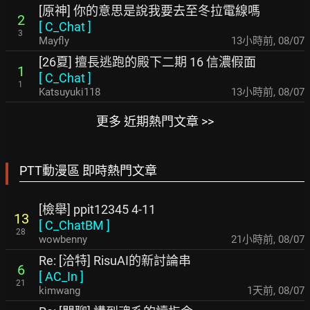
[原神] 你的意思是說我要去至冬拉電線嗎
2
[
C_Chat
]
3
Mayfly
13小時前
,
08/07
[26夏] 擅長逃跑的殿下二期 16 信濃假面
1
[
C_Chat
]
1
Katsuyuki118
13小時前
,
08/07
更多 近期熱門文章 >>
PTT動漫區 即時熱門文章
[檢舉] ppit12345 4-11
13
[
C_ChatBM
]
28
wowbenny
21小時前
,
08/07
Re: [洽特] RisuAI的新討論串
6
[
AC_In
]
21
kimwang
1天前
,
08/07