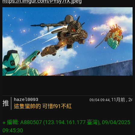
https://i.imgur.com/PYsy7rX.jpeg
11月前
, 2
hazel0093
09/04 09:44,
F
推
這隻蠻帥的 可惜f91不紅
※ 編輯: A880507 (123.194.161.177 臺灣), 09/04/2025 