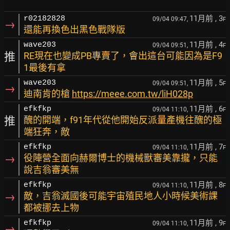
11月前
, 3
r02182828
09/04 09:47,
F
→
還能再換色出黑色戰隊版
11月前
, 4
wave203
09/04 09:51,
F
推
RE現在也變成PB專賣了，會出這台可能因為是F9
1最後有拿
11月前
, 5
wave203
09/04 09:51,
F
→
迪南肯的槍
https://meee.com.tw/liH028p
11月前
, 6
efkfkp
09/04 11:10,
F
推
醜的開端，f91年代從他開始反派量產機往醜的極
端狂奔，敵
11月前
, 7
efkfkp
09/04 11:10,
F
→
役陣營全面向赫爾博士的機械獸審美靠攏，只能
說吉翁審美無
11月前
, 8
efkfkp
09/04 11:10,
F
→
敵，吉翁滅國後可能宇宙殖民地人小時候美術課
都被挪去上物
11月前
, 9
efkfkp
09/04 11:10,
F
→