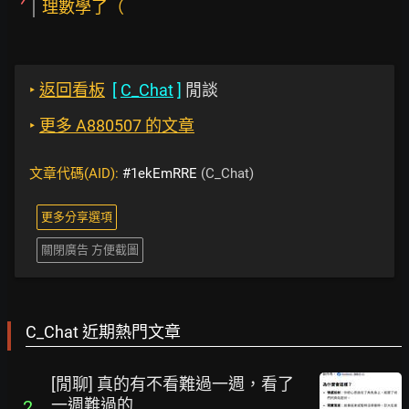
理數學了（
‣
返回看板
[
C_Chat
]
閒談
‣
更多 A880507 的文章
文章代碼(AID):
#1ekEmRRE
(C_Chat)
更多分享選項
關閉廣告 方便截圖
C_Chat 近期熱門文章
[閒聊] 真的有不看難過一週，看了
一週難過的
2