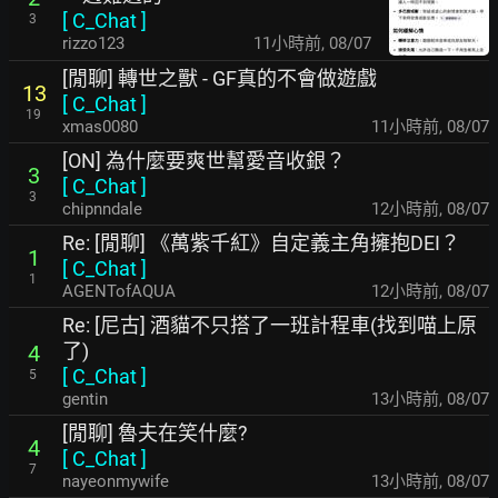
[
C_Chat
]
3
rizzo123
11小時前
,
08/07
[閒聊] 轉世之獸 - GF真的不會做遊戲
13
[
C_Chat
]
19
xmas0080
11小時前
,
08/07
[ON] 為什麼要爽世幫愛音收銀？
3
[
C_Chat
]
3
chipnndale
12小時前
,
08/07
Re: [閒聊] 《萬紫千紅》自定義主角擁抱DEI？
1
[
C_Chat
]
1
AGENTofAQUA
12小時前
,
08/07
Re: [尼古] 酒貓不只搭了一班計程車(找到喵上原
了)
4
[
C_Chat
]
5
gentin
13小時前
,
08/07
[閒聊] 魯夫在笑什麼?
4
[
C_Chat
]
7
nayeonmywife
13小時前
,
08/07