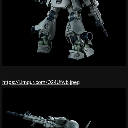
https://i.imgur.com/O24Ufwb.jpeg