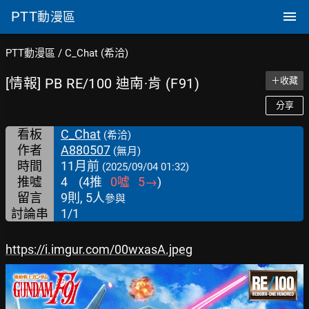
PTT
動漫區
PTT動漫區
/
C_Chat (希洽)
[情報] PB RE/100 迪南·肯 (F91)
＋收藏
分享
看板
C_Chat
(希洽)
作者
A880507
(無月)
時間
11月前
(2025/09/04 01:32)
推噓
4
(
4
推
0
噓
5
→
)
留言
9則, 5人
參與
討論串
1/1
https://i.imgur.com/00wxasA.jpeg