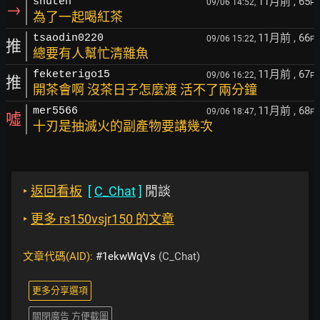
11月前
, 65
shuten
09/06 14:52,
F
→
為了一起喝紅茶
11月前
, 66
tsaodin0220
09/06 15:22,
F
推
總要有人幫忙清雜魚
11月前
, 67
feketerigo15
09/06 16:22,
F
推
開茶會啊 沒茶日子怎麼渡 活不了兩分鐘
11月前
, 68
mer5566
09/06 18:47,
F
噓
十刃是抽滅火的副產物要講幾次
‣
返回看板
[
C_Chat
]
閒談
‣
更多 rs150vsjr150 的文章
文章代碼(AID):
#1ekwWqVs
(C_Chat)
更多分享選項
關閉廣告 方便截圖