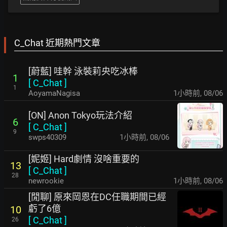
C_Chat 近期熱門文章
[蔚藍] 哇幹 泳裝莉央吃冰棒
1
[
C_Chat
]
1
AoyamaNagisa
1小時前
,
08/06
[ON] Anon Tokyo玩法介紹
6
[
C_Chat
]
9
swps40309
1小時前
,
08/06
[妮姬] Hard劇情 沒啥重要的
13
[
C_Chat
]
28
newrookie
1小時前
,
08/06
[閒聊] 原來岡恩在DC任職期間已經
虧了6億
10
[
C_Chat
]
26