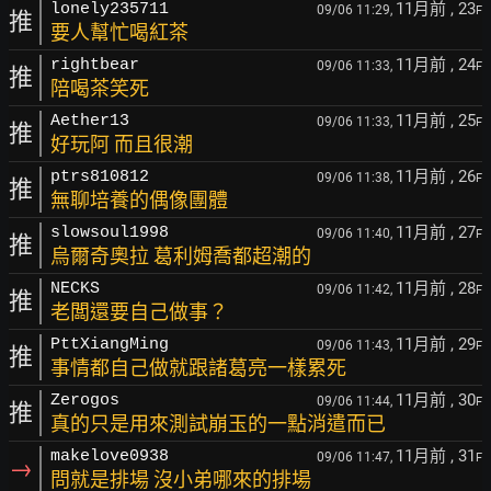
11月前
, 23
lonely235711
09/06 11:29,
F
推
要人幫忙喝紅茶
11月前
, 24
rightbear
09/06 11:33,
F
推
陪喝茶笑死
11月前
, 25
Aether13
09/06 11:33,
F
推
好玩阿 而且很潮
11月前
, 26
ptrs810812
09/06 11:38,
F
推
無聊培養的偶像團體
11月前
, 27
slowsoul1998
09/06 11:40,
F
推
烏爾奇奧拉 葛利姆喬都超潮的
11月前
, 28
NECKS
09/06 11:42,
F
推
老闆還要自己做事？
11月前
, 29
PttXiangMing
09/06 11:43,
F
推
事情都自己做就跟諸葛亮一樣累死
11月前
, 30
Zerogos
09/06 11:44,
F
推
真的只是用來測試崩玉的一點消遣而已
11月前
, 31
makelove0938
09/06 11:47,
F
→
問就是排場 沒小弟哪來的排場