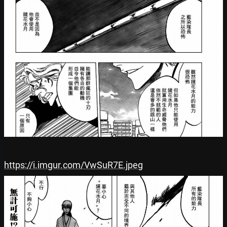
https://i.imgur.com/VwSuR7E.jpeg