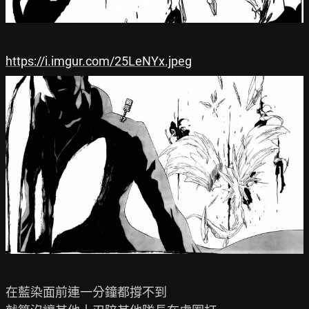
https://i.imgur.com/25LeNYx.jpeg
在藍染面前連一分鐘都撐不到
