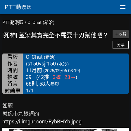
PTT
動漫區
PTT動漫區
/
C_Chat (希洽)
[死神] 藍染其實完全不需要十刃幫他吧？
＋收藏
分享
看板
C_Chat
(希洽)
作者
rs150vsjr150
(水冷)
時間
11月前
(2025/09/06 03:19)
推噓
39
(
42
推
3
噓
23
→
)
留言
68則, 58人
參與
討論串
1/1
如題

https://i.imgur.com/FybBHYb.jpeg