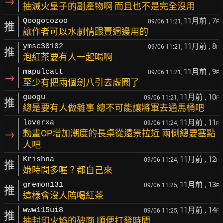
→
抽滅火皇子的副產物啊 而且也不是完全沒用
11月前
, 7
Qoogotozoo
09/06 11:21,
F
推
讓作者可以水劇情跟賣週邊用的
11月前
, 8
ymsc30102
09/06 11:21,
F
推
泡紅茶要有人一起喝啊
11月前
, 9
mapulcatt
09/06 11:21,
F
→
至少有把兩個劍八引去虛圈了
11月前
, 10
guogu
09/06 11:21,
F
推
總是要有人做雜事 總不可能讓將軍去通馬桶吧
11月前
, 11
loverxa
09/06 11:24,
F
→
動畫OP增加潮度的長桌從遠景拉近 兩側總要塞點
人吧
11月前
, 12
Krishna
09/06 11:24,
F
推
嫌時間多喔？都自己來
11月前
, 13
gremon131
09/06 11:25,
F
推
這樣會沒人陪喝紅茶
11月前
, 14
www115ui8
09/06 11:25,
F
推
抽封印火焰的破面 順便打發時間