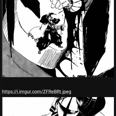
https://i.imgur.com/ZFReBRt.jpeg