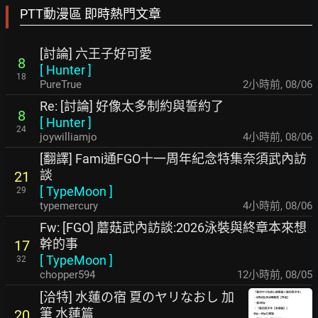
PTT動漫區 即時熱門文章
[討論] 六王子好可愛
8
[
Hunter
]
18
PureTrue
2小時前
,
08/06
Re: [討論] 好像太多制約與誓約了
8
[
Hunter
]
24
joywilliamjo
4小時前
,
08/06
[翻譯] Fami通FGO十一周年紀念特集奈須武內訪
談
21
[
TypeMoon
]
29
typemercury
4小時前
,
08/06
Fw: [FGO] 蘑菇武內訪談:2026泳裝與終章本來想
幹的事
17
[
TypeMoon
]
32
chopper594
12小時前
,
08/05
[洽特] 水蓮の宿 夏のヤリなおし 加
筆 水蓮篇
20