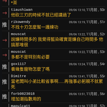
→
*茶
11月前
, 50
tiaushiwan
09/06 13:10,
F
→
他砍三刃的時候不就已經講過了
11月前
, 51
rikowendy
09/06 13:19,
F
推
不找十刃怎麼幫一護練功
11月前
, 52
mouscat
09/06 13:22,
F
→
說嫌時間多的 我覺得藍染確實是嫌自己時間多 他
搞那堆很
11月前
, 53
mouscat
09/06 13:22,
F
→
多都不是特別有必要
11月前
, 54
gox1117
09/06 13:24,
F
推
養幾隻寵物怎麼了嗎
11月前
, 55
Dimitre
09/06 13:41,
F
推
當老闆叫小弟比較省事啊.....再強事必躬親不就累
死
11月前
, 56
forb9823018
09/06 13:51,
F
推
增加潮指數用的
11月前
, 57
mapulcatt
09/06 13:58,
F