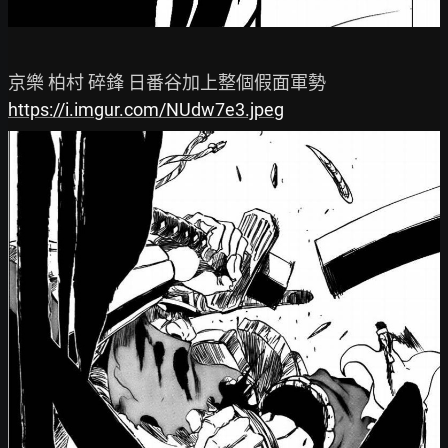
https://i.imgur.com/NUdw7e3.jpeg