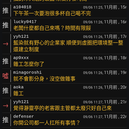
11月前
, 15
a104018
09/06 11:25,
F
推
下午茶一次要泡很多杯自己喝不完
11月前
, 16
lucky0417
09/06 11:26,
F
推
老闆什麼都自己來嗎？時間有限餒
11月前
, 17
yyh121
09/06 11:26,
F
→
藍染就有野心的企業家 順便到虛圈把環境整一整
還建立制度
11月前
, 18
ap9xxx
09/06 11:26,
F
推
雜工怎麼你了
11月前
, 19
minagoroshi
09/06 11:26,
F
噓
就不會影分身，沒空做雜事
11月前
, 20
aoka
09/06 11:26,
F
推
雜工
11月前
, 21
yyh121
09/06 11:27,
F
→
覺得瀞靈亭的老害跟主管都太廢只好自己來
11月前
, 22
defenser
09/06 11:27,
F
推
你開公司都一人扛所有事情？