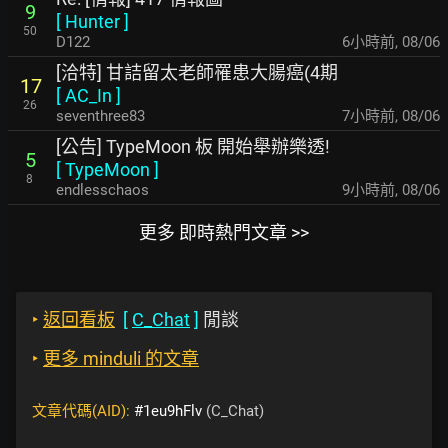
9
[
Hunter
]
50
D122
6小時前
,
08/06
[洽特] 甘詰留太老師罹患大腸癌(4期
17
[
AC_In
]
26
seventhree83
7小時前
,
08/06
[公告] TypeMoon 板 開始舉辦樂透!
5
[
TypeMoon
]
8
endlesschaos
9小時前
,
08/06
更多 即時熱門文章 >>
‣
返回看板
[
C_Chat
]
閒談
‣
更多 minduli 的文章
文章代碼(AID):
#1eu9hFlv
(C_Chat)