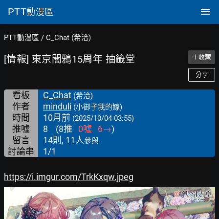
PTT
動漫區
PTT動漫區
/
C_Chat (希洽)
[情報] 東京闇鴉15周年 抽籤堂
＋收藏
分享
看板
C_Chat
(希洽)
作者
minduli
(小御子我的嫁)
時間
10月前
(2025/10/04 03:55)
推噓
8
(
8
推
0
噓
6
→
)
留言
14則, 11人
參與
討論串
1/1
https://i.imgur.com/TrkKxqw.jpeg