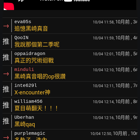
10月前
, 3
eva05s
10/04 11:58,
F
→
追憶黑崎真音
10月前
, 4
QooIN
10/04 11:59,
F
推
我說那個第二季呢
10月前
, 5
oppaidragon
10/04 12:01,
F
推
真正的咒術迴戰
10月前
, 6
minduli
10/04 12:10,
F
→
黑崎真音唱的op很讚
10月前
, 7
inte629l
10/04 12:11,
F
推
X-encounter神
10月前
, 8
william456
10/04 12:14,
F
推
夏目萌翻天！！！
10月前
, 9
Uberhan
10/04 12:16,
F
推
黑崎qaq
10月前
, 10
purplemagic
10/04 12:50,
F
→