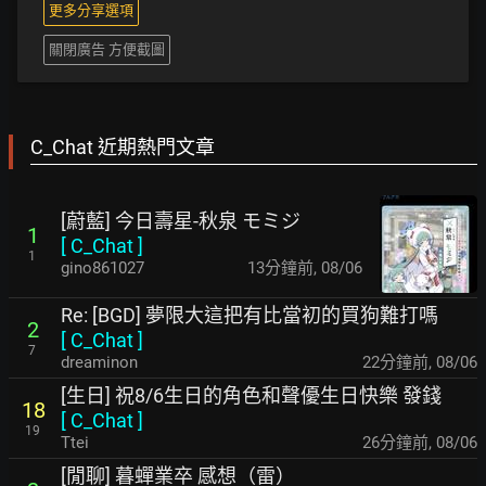
更多分享選項
關閉廣告 方便截圖
C_Chat 近期熱門文章
[蔚藍] 今日壽星-秋泉 モミジ
1
[
C_Chat
]
1
gino861027
13分鐘前
,
08/06
Re: [BGD] 夢限大這把有比當初的買狗難打嗎
2
[
C_Chat
]
7
dreaminon
22分鐘前
,
08/06
[生日] 祝8/6生日的角色和聲優生日快樂 發錢
18
[
C_Chat
]
19
Ttei
26分鐘前
,
08/06
[閒聊] 暮蟬業卒 感想（雷）