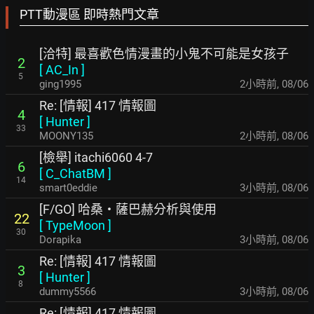
PTT動漫區 即時熱門文章
[洽特] 最喜歡色情漫畫的小鬼不可能是女孩子
2
[
AC_In
]
5
ging1995
2小時前
,
08/06
Re: [情報] 417 情報圖
4
[
Hunter
]
33
MOONY135
2小時前
,
08/06
[檢舉] itachi6060 4-7
6
[
C_ChatBM
]
14
smart0eddie
3小時前
,
08/06
[F/GO] 哈桑・薩巴赫分析與使用
22
[
TypeMoon
]
30
Dorapika
3小時前
,
08/06
Re: [情報] 417 情報圖
3
[
Hunter
]
8
dummy5566
3小時前
,
08/06
Re: [情報] 417 情報圖