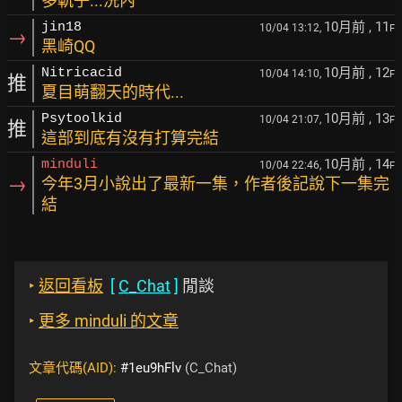
多軌子...洗內
10月前
, 11
jin18
10/04 13:12,
F
→
黑崎QQ
10月前
, 12
Nitricacid
10/04 14:10,
F
推
夏目萌翻天的時代...
10月前
, 13
Psytoolkid
10/04 21:07,
F
推
這部到底有沒有打算完結
10月前
, 14
minduli
10/04 22:46,
F
→
今年3月小說出了最新一集，作者後記說下一集完
結
‣
返回看板
[
C_Chat
]
閒談
‣
更多 minduli 的文章
文章代碼(AID):
#1eu9hFlv
(C_Chat)