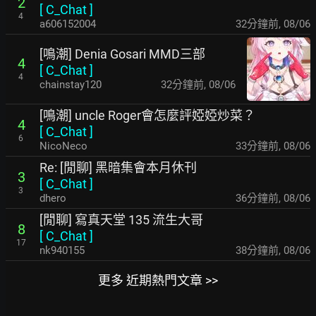
2
[
C_Chat
]
4
a606152004
32分鐘前
,
08/06
[鳴潮] Denia Gosari MMD三部
4
[
C_Chat
]
4
chainstay120
32分鐘前
,
08/06
[鳴潮] uncle Roger會怎麼評婭婭炒菜？
4
[
C_Chat
]
6
NicoNeco
33分鐘前
,
08/06
Re: [閒聊] 黑暗集會本月休刊
3
[
C_Chat
]
3
dhero
36分鐘前
,
08/06
[閒聊] 寫真天堂 135 流生大哥
8
[
C_Chat
]
17
nk940155
38分鐘前
,
08/06
更多 近期熱門文章 >>