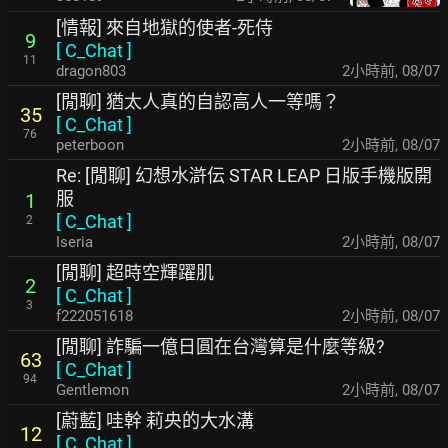
[情報] 來自地獄的使者-死侍
9
[
C_Chat
]
11
dragon803
2小時前
,
08/07
[閒聊] 猶太人真的自認高人一等嗎？
35
[
C_Chat
]
76
peterboon
2小時前
,
08/07
Re: [閒聊] 幻想水滸伝 STAR LEAP 日版手機版開
服
1
[
C_Chat
]
2
Iseria
2小時前
,
08/07
[閒聊] 超時空輝躍肌
2
[
C_Chat
]
3
f222051618
2小時前
,
08/07
[閒聊] 詐騙一億日圓在台灣算是什麼等級?
63
[
C_Chat
]
94
Gentlemon
2小時前
,
08/07
[蔚藍] 哇幹 莉央的大水溝
12
[
C_Chat
]