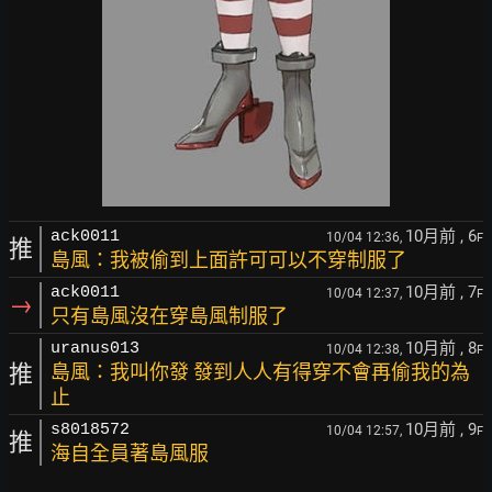
10月前
, 6
ack0011
10/04 12:36,
F
推
島風：我被偷到上面許可可以不穿制服了
10月前
, 7
ack0011
10/04 12:37,
F
→
只有島風沒在穿島風制服了
10月前
, 8
uranus013
10/04 12:38,
F
推
島風：我叫你發 發到人人有得穿不會再偷我的為
止
10月前
, 9
s8018572
10/04 12:57,
F
推
海自全員著島風服