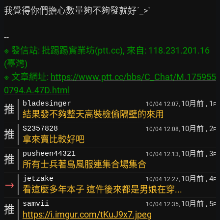
我覺得你們擔心數量夠不夠發就好ˊ_>ˋ

※ 發信站: 批踢踢實業坊(ptt.cc), 來自: 118.231.201.16 
(臺灣)

※ 文章網址: 
https://www.ptt.cc/bbs/C_Chat/M.175955
0794.A.47D.html
10月前
, 1
bladesinger
10/04 12:07,
F
推
結果發不夠整天高裝檢偷隔壁的來用
10月前
, 2
S2357828
10/04 12:08,
F
推
拿來賣比較好吧
10月前
, 3
pusheen44321
10/04 12:13,
F
推
所有士兵著島風服連集合場集合
10月前
, 4
jetzake
10/04 12:27,
F
→
看這麼多年本子 這件後來都是男娘在穿...
10月前
, 5
samvii
10/04 12:35,
F
推
https://i.imgur.com/tKuJ9x7.jpeg