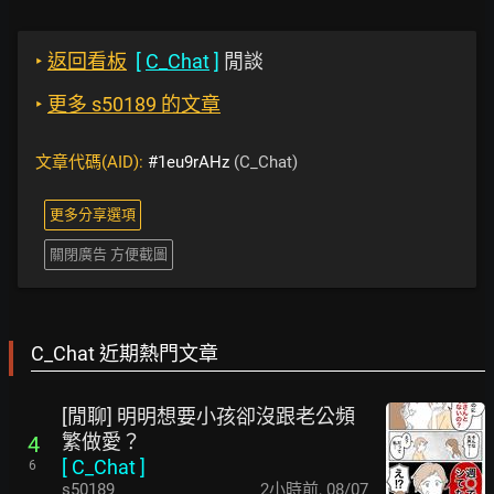
‣
返回看板
[
C_Chat
]
閒談
‣
更多 s50189 的文章
文章代碼(AID):
#1eu9rAHz
(C_Chat)
更多分享選項
關閉廣告 方便截圖
C_Chat 近期熱門文章
[閒聊] 明明想要小孩卻沒跟老公頻
繁做愛？
4
[
C_Chat
]
6
s50189
2小時前
,
08/07