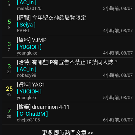
[
AC_In
]
9
misaka0120
3小時前
,
08/07
[情報] 今年聖衣神話展覽限定
5
[
Seiya
]
6
RAFEL
4小時前
,
08/07
[資料] VJMP
3
[
YUGIOH
]
7
youngluke
4小時前
,
08/07
[洽特] 有哪些IP有宣告不禁止18禁同人誌？
3
[
AC_In
]
21
nobady98
4小時前
,
08/07
[資料] YAC1
25
[
YUGIOH
]
45
youngluke
5小時前
,
08/07
[檢舉] dreaminon 4-11
7
[
C_ChatBM
]
20
chejps3105
6小時前
,
08/07
更多 即時熱門文章 >>