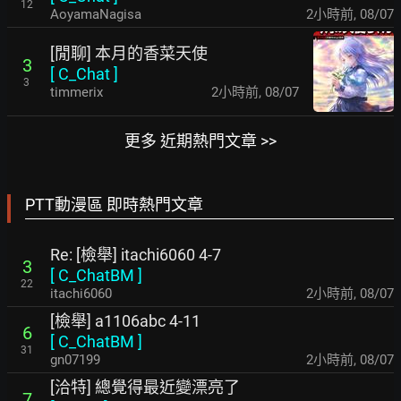
12
AoyamaNagisa
2小時前
,
08/07
[閒聊] 本月的香菜天使
3
[
C_Chat
]
3
timmerix
2小時前
,
08/07
更多 近期熱門文章 >>
PTT動漫區 即時熱門文章
Re: [檢舉] itachi6060 4-7
3
[
C_ChatBM
]
22
itachi6060
2小時前
,
08/07
[檢舉] a1106abc 4-11
6
[
C_ChatBM
]
31
gn07199
2小時前
,
08/07
[洽特] 總覺得最近變漂亮了
7