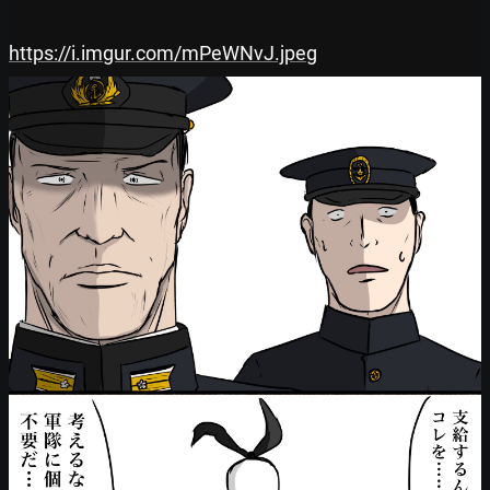
https://i.imgur.com/mPeWNvJ.jpeg