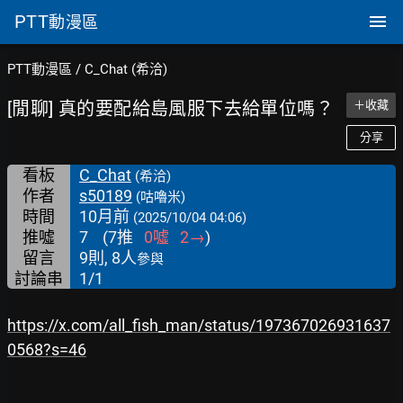
PTT
動漫區
PTT動漫區
/
C_Chat (希洽)
[閒聊] 真的要配給島風服下去給單位嗎？
＋收藏
分享
看板
C_Chat
(希洽)
作者
s50189
(咕嚕米)
時間
10月前
(2025/10/04 04:06)
推噓
7
(
7
推
0
噓
2
→
)
留言
9則, 8人
參與
討論串
1/1
https://x.com/all_fish_man/status/197367026931637
0568?s=46