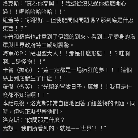
洛克斯：“真為你高興！！我還從沒見過你這麽開心
過！！喔哈哈哈哈哈！！”

紐蓋特：“那很好……但我能問個問題嗎？那到底是什麽
東西！？”

卡普和羅傑也註意到了伊姆的到來。看到土星變身的海
軍與世界政府特工感到震驚。

海軍/CP：“薩坦聖大人！！那是什麽形態！！？哇啊
啊……是怪物！！”

卡普（擔心）：“這一定都是一場瘋狂的夢！！！這個
島上到底發生了什麽！！”

羅傑（微笑）：“光榮的冒險日子，萬歲！！我真是什
麽都不知道啊！！”

本話最後，洛克斯非常自信地回答了紐蓋特的問題，同
時，伊姆正凝視著他們。

洛克斯：“你問那是什麽？

我想……我們所看到的，就是——‘世界’！！”
