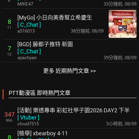
6
MIKE47
33分鐘前
,
08/09
[MyGo] 小日向美香幫立希慶生
8
[
C_Chat
]
11
a516013
38分鐘前
,
08/09
[BGD] 藤都子推特 新圖
7
[
C_Chat
]
12
ayachyan
39分鐘前
,
08/09
更多 近期熱門文章 >>
PTT動漫區 即時熱門文章
[活動] 樂透專串 彩虹社甲子園2026 DAY2 下半
347
[
Vtuber
]
866
cloud7515
3小時前
,
08/09
[檢舉] xbearboy 4-11
8