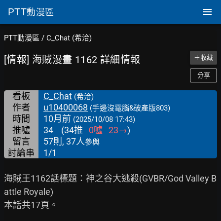
PTT
動漫區
PTT動漫區
/
C_Chat (希洽)
[情報] 海賊漫畫 1162 詳細情報
＋收藏
分享
看板
C_Chat
(希洽)
作者
u10400068
(手邊沒電腦&破產版803)
時間
10月前
(2025/10/08 17:43)
推噓
34
(
34
推
0
噓
23
→
)
留言
57則, 37人
參與
討論串
1/1
海賊王1162話標題：神之谷大逃殺(GVBR/God Valley B
attle Royale)

本話共17頁。
