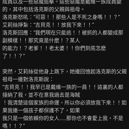
成員以及一些惡魔追擊。這些惡魔是戴維一族成員變
的，其中包括洛克斯的父親與祖母。

洛克斯怒吼：“可惡！！那些人是不死之身嗎！！？”

艾莉絲掙紮：“吉貝克！！放我下來！！”

洛克斯回應：“我們現在只能逃！！被抓的人都變成那
副模樣！！那究竟是什麽！？某人

的能力！？老爹！！老太婆！！你們到底怎麽
了！！？”

突然，艾莉絲從他身上跳下，她邊回憶起洛克斯的父親
祖母一邊對洛克斯說：

“吉貝克！！我早已是戴維一族的一員！！這裏的人都
接納了我，並不在意我過去是海賊

！我清楚這個家族的命運，所以你必須放我下來！！如
果我連一個孩子都保護不了，如果

我只是一個依賴你的女人……那你也不會愛上我，不是
嗎！！？”
