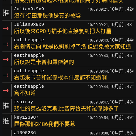
洛克斯目前看起來格調比羅傑高了好幾個檔次
10月前
, 42
Julian9x9x9
10/09 09:21,
F
推
沒有 御田那邊他是真的被陰
10月前
, 43
Julian9x9x9
10/09 09:21,
F
→
所以後來CP0再插手他直接氣到把人打扁
10月前
, 44
eattheapple
10/09 09:43,
F
→
看劇情走向 就是依姆刷掉了洛 但避免被大家知道
10月前
, 45
eattheapple
10/09 09:43,
F
→
所以說是卡普和羅傑幹的
10月前
, 46
eattheapple
10/09 09:44,
F
→
看起來卡普和羅傑根本什麼都不知道啊
10月前
, 47
eattheapple
10/09 09:44,
F
→
窩不知道
10月前
, 48
tsairay
10/09 09:47,
F
推
悲壯的英雄洛克斯,比智障魯夫和羅傑帥多了
10月前
, 49
key123987
10/09 09:54,
F
推
羅傑那個2486我們不要惹
10月前
, 50
a1090236
10/09 10:00,
F