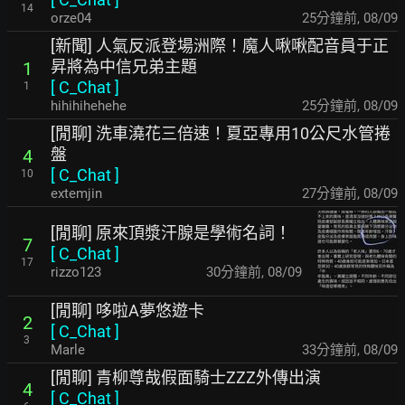
14
orze04
25分鐘前
,
08/09
[新聞] 人氣反派登場洲際！魔人啾啾配音員于正
昇將為中信兄弟主題
1
[
C_Chat
]
1
hihihihehehe
25分鐘前
,
08/09
[閒聊] 洗車澆花三倍速！夏亞專用10公尺水管捲
盤
4
[
C_Chat
]
10
extemjin
27分鐘前
,
08/09
[閒聊] 原來頂漿汗腺是學術名詞！
7
[
C_Chat
]
17
rizzo123
30分鐘前
,
08/09
[閒聊] 哆啦A夢悠遊卡
2
[
C_Chat
]
3
Marle
33分鐘前
,
08/09
[閒聊] 青柳尊哉假面騎士ZZZ外傳出演
4
[
C_Chat
]