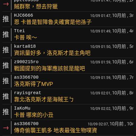
10月前
, 2
pptt09333
10/09 01:47,
F
→
賊群聚，想去狩獵
10月前
, 3
HJC6666
10/09 01:47,
F
推
恩 卡普是智障魯夫確實是他孫子
10月前
, 4
Ttei
10/09 01:49,
F
推
卡普 唉～
10月前
, 5
karta018
10/09 01:50,
F
推
資訊量好多，洛克斯才是主角吧
10月前
, 6
z900215ro
10/09 01:59,
F
推
戰國提到的海軍應該就是龍吧
10月前
, 7
as3366700
10/09 01:59,
F
推
洛克斯得了MVP
10月前
, 8
rayisgreat
10/09 02:01,
F
推
靠北洛克斯才是海賊王ㄅ
10月前
, 9
IaKoMu
10/09 02:02,
F
推
卡普 哪來的小丑
10月前
, 10
as3366700
10/09 02:07,
F
→
傳奇偷襲王凱多 地表最強生物噗資