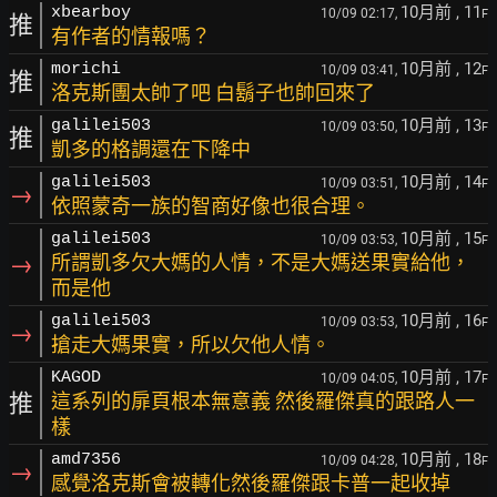
10月前
, 11
xbearboy
10/09 02:17,
F
推
有作者的情報嗎？
10月前
, 12
morichi
10/09 03:41,
F
推
洛克斯團太帥了吧 白鬍子也帥回來了
10月前
, 13
galilei503
10/09 03:50,
F
推
凱多的格調還在下降中
10月前
, 14
galilei503
10/09 03:51,
F
→
依照蒙奇一族的智商好像也很合理。
10月前
, 15
galilei503
10/09 03:53,
F
→
所謂凱多欠大媽的人情，不是大媽送果實給他，
而是他
10月前
, 16
galilei503
10/09 03:53,
F
→
搶走大媽果實，所以欠他人情。
10月前
, 17
KAGOD
10/09 04:05,
F
推
這系列的扉頁根本無意義 然後羅傑真的跟路人一
樣
10月前
, 18
amd7356
10/09 04:28,
F
→
感覺洛克斯會被轉化然後羅傑跟卡普一起收掉