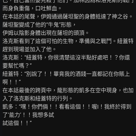
己，自己當然要先殺了他們。加林因為和洛克斯的戰鬥
而身負重傷，口吐鮮血。

在本話的尾聲，伊姆通過薩坦聖的身體抵達了神之谷。
薩坦聖變成了他的“牛鬼”形態，

伊姆以陰影身體出現在薩坦的頭頂。

洛克斯看到了這個可怕的生物，準備與之戰鬥。紐蓋特
趕到現場並加入了他。

洛克斯：“紐蓋特，你很清楚這沒半點好處吧！？你還
要幫忙嗎？”

紐蓋特：“別說了！！畢竟我的酒錢一直都記在你賬上
啊！！”

在本話最後的跨頁中，龍形態的凱多在空中現身，也加
入了洛克斯和紐蓋特的行列。

凱多：“嘿！你們倆！！看看這個！！喔I！我終於得到
了‘能力’！！我想多試

試這個！！”
