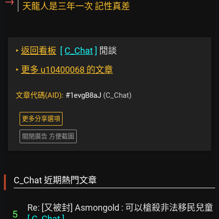
→
天龍人是三年一次 記性真差
‣
返回看板
[
C_Chat
]
閒談
‣
更多 u10400068 的文章
文章代碼(AID):
#1evgB8aJ
(C_Chat)
更多分享選項
關閉廣告 方便截圖
C_Chat 近期熱門文章
Re: [又被封] Asmongold : 可以槍殺非法移民兒童
5
[
C_Chat
]