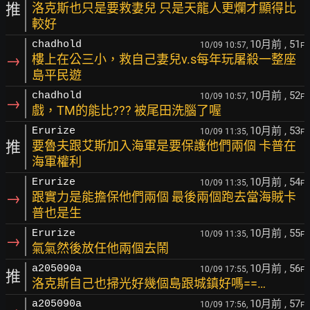
推
洛克斯也只是要救妻兒 只是天龍人更爛才顯得比
較好
10月前
, 51
chadhold
10/09 10:57,
F
→
樓上在公三小，救自己妻兒v.s每年玩屠殺一整座
島平民遊
10月前
, 52
chadhold
10/09 10:57,
F
→
戲，TM的能比??? 被尾田洗腦了喔
10月前
, 53
Erurize
10/09 11:35,
F
推
要魯夫跟艾斯加入海軍是要保護他們兩個 卡普在
海軍權利
10月前
, 54
Erurize
10/09 11:35,
F
→
跟實力是能擔保他們兩個 最後兩個跑去當海賊卡
普也是生
10月前
, 55
Erurize
10/09 11:35,
F
→
氣氣然後放任他兩個去鬧
10月前
, 56
a205090a
10/09 17:55,
F
推
洛克斯自己也掃光好幾個島跟城鎮好嗎==…
10月前
, 57
a205090a
10/09 17:56,
F