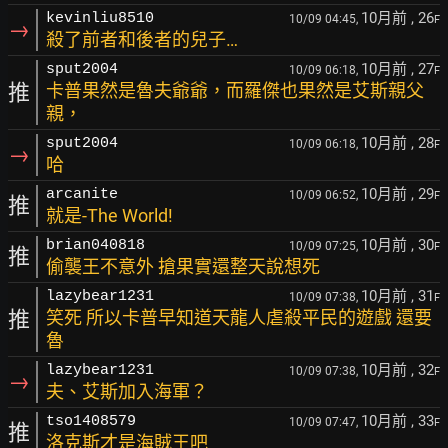
10月前
, 26
kevinliu8510
10/09 04:45,
F
→
殺了前者和後者的兒子…
10月前
, 27
sput2004
10/09 06:18,
F
推
卡普果然是魯夫爺爺，而羅傑也果然是艾斯親父
親，
10月前
, 28
sput2004
10/09 06:18,
F
→
哈
10月前
, 29
arcanite
10/09 06:52,
F
推
就是-The World!
10月前
, 30
brian040818
10/09 07:25,
F
推
偷襲王不意外 搶果實還整天說想死
10月前
, 31
lazybear1231
10/09 07:38,
F
推
笑死 所以卡普早知道天龍人虐殺平民的遊戲 還要
魯
10月前
, 32
lazybear1231
10/09 07:38,
F
→
夫、艾斯加入海軍？
10月前
, 33
tso1408579
10/09 07:47,
F
推
洛克斯才是海賊王吧