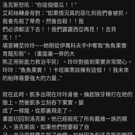
洛克斯怒吼：“你這個傻瓜！！”

艾莉絲轉身背對：“如果情況真的惡化到我們會被抓，
我會先殺了蒂奇，然後自殺！！我

們必須都活下去！！我們露露西亞再見！！吉貝
克！！”

場景轉至玲玲——她剛從伊萬科夫手中奪取“魚魚果實·
青龍形態”。（畫面裏一旁的大

熊正用新能力救治平民）。玲玲對搶到果實非常開心。

玲玲：“魚魚果實！！卡塔庫栗該擁有這個！！我未來
的船隊需要強大的力量…”

就在此時，凱多出現在玲玲身後，掄起狼牙棒打在她的
臉上。然後凱多立刻吞下果實，變

成了一條龍，從那裏飛走了。

畫面切回到洛克斯，他已經殺死了所有戴維一族的親
人。洛克斯說，如果他們想要殺了自
