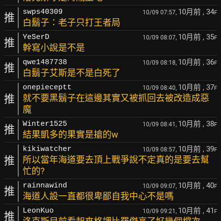
10月前
, 34
swps40309
10/09 07:57,
F
推
白鬍子：老子只打王者局
10月前
, 35
YeSerD
10/09 08:07,
F
推
幹寫小說是不是
10月前
, 36
qwe1487738
10/09 08:18,
F
推
白鬍子艾斯是不是白死了
10月前
, 37
onepieceptt
10/09 08:40,
F
推
就不要黑鬍子在這邊其實又被抓回去被改造成惡
魔
10月前
, 38
Winter1525
10/09 08:41,
F
推
結果凱多的果實是搶的w
10月前
, 39
kikiwatcher
10/09 08:57,
F
推
所以當年海道要去頂上戰爭說不定真的是要去幫
忙的?
10月前
, 40
rainnawind
10/09 09:07,
F
推
海道人設一直都很卑鄙自我中心不是嗎
10月前
, 41
LeonKuo
10/09 09:21,
F
推