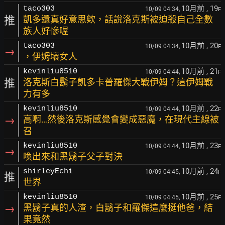
10月前
, 19
taco303
10/09 04:34,
F
推
凱多還真好意思欸，話說洛克斯被迫殺自己全數
族人好慘喔
10月前
, 20
taco303
10/09 04:34,
F
→
，伊姆壞女人
10月前
, 21
kevinliu8510
10/09 04:44,
F
推
洛克斯白鬍子凱多卡普羅傑大戰伊姆？這伊姆戰
力有多
10月前
, 22
kevinliu8510
10/09 04:44,
F
→
高啊…然後洛克斯感覺會變成惡魔，在現代主線被
召
10月前
, 23
kevinliu8510
10/09 04:44,
F
→
喚出來和黑鬍子父子對決
10月前
, 24
shirleyEchi
10/09 04:45,
F
推
世界
10月前
, 25
kevinliu8510
10/09 04:45,
F
→
黑鬍子真的人渣，白鬍子和羅傑這麼挺他爸，結
果竟然