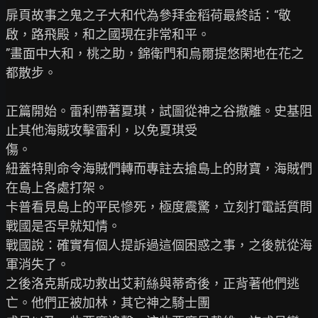
扉頁故事之鬼之子大和代為參拜金稻荷最終話：“敬
啟，路飛殿，和之國現在非常和平。

”畫面中大和，桃之助，錦衛門和烏爾提悠閑地在花之
都散步。

正篇開始。雷利帶著夏琪，試圖從神之谷撤離。史基阻
止其他海賊攻擊雷利，以免夏琪受

傷。

紐蓋特則命令海賊們轉而專註去搶島上的財寶，海賊們
在島上各處打架。

卡普看見島上的平民慘死，極度震驚，立刻打電話質問
戰國是否早就知情。

戰國說：確實有個人提訴過這個困惑之事，之後就從海
軍消失了。

之後洛克斯成功救出艾莉絲與蒂奇後，正背著他們逃
亡。他們正被加林，其它神之騎士團
