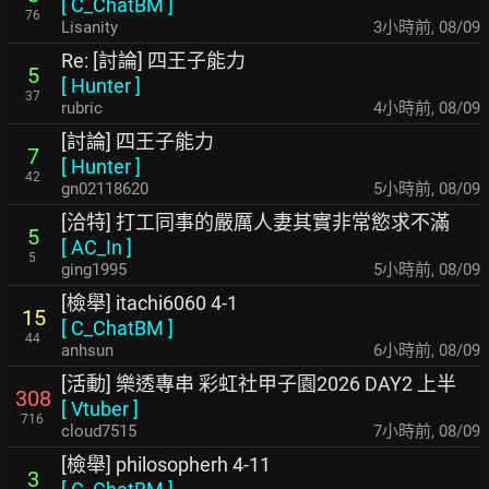
[
C_ChatBM
]
76
Lisanity
3小時前
,
08/09
Re: [討論] 四王子能力
5
[
Hunter
]
37
rubric
4小時前
,
08/09
[討論] 四王子能力
7
[
Hunter
]
42
gn02118620
5小時前
,
08/09
[洽特] 打工同事的嚴厲人妻其實非常慾求不滿
5
[
AC_In
]
5
ging1995
5小時前
,
08/09
[檢舉] itachi6060 4-1
15
[
C_ChatBM
]
44
anhsun
6小時前
,
08/09
[活動] 樂透專串 彩虹社甲子園2026 DAY2 上半
308
[
Vtuber
]
716
cloud7515
7小時前
,
08/09
[檢舉] philosopherh 4-11
3