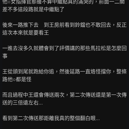
他○女指揮官那邊不算中繼點真的滿哭的，前面一二關
差不多這段路就是中繼點了

後來一路推下去　到王房前看到鈴鐺也不敢回去，反正
這次本來就是要看王

一進去沒多久就體會到了評價講的那些馬拉松是怎麼回
事

王從頭到尾就跑給你追，然後延路一直烙怪擋你，整條
路他○都是怪

而且過程中王還會傳送兩次，第二次傳送還是第一次傳
送的三倍遠左右...

看到第二次傳送那距離我真的整個翻白眼...
