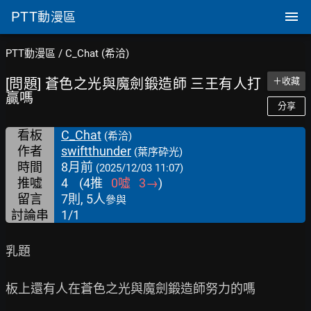
PTT
動漫區
PTT動漫區
/
C_Chat (希洽)
[問題] 蒼色之光與魔劍鍛造師 三王有人打
＋收藏
贏嗎
分享
看板
C_Chat
(希洽)
作者
swiftthunder
(葉序砕光)
時間
8月前
(2025/12/03 11:07)
推噓
4
(
4
推
0
噓
3
→
)
留言
7則, 5人
參與
討論串
1/1
乳題

板上還有人在蒼色之光與魔劍鍛造師努力的嗎
