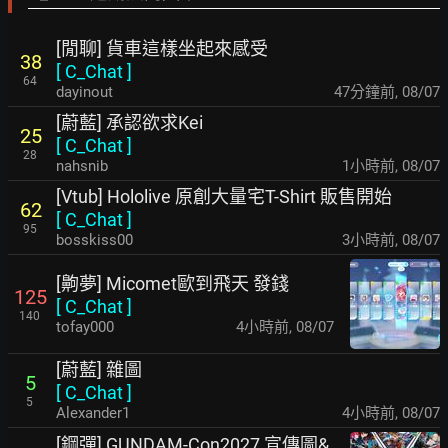
[閒聊] 貨車這樣坐起來感受
38
[
C_Chat
]
64
dayinout
47分鐘前
,
08/07
[蔚藍] 承認欲求Kei
25
[
C_Chat
]
28
nahsnib
1小時前
,
08/07
[Vtub] Hololive 原創大量宅T-Shirt 販售開始
62
[
C_Chat
]
95
bosskiss00
3小時前
,
08/07
[齁夢] Micomet歐到飛天 發錢
125
[
C_Chat
]
140
tofay000
4小時前
,
08/07
[蔚藍] 雜圖
5
[
C_Chat
]
5
Alexander1
4小時前
,
08/07
[鋼彈] GUNDAM-Con2027 宣傳圖&