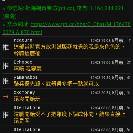
※ 發信站: 批踢踢實業坊(ptt.cc), 來自: 1.164.244.221 
(臺灣)

※ 文章網址: 
https://www.ptt.cc/bbs/C_Chat/M.176476
0029.A.870.html
8月前
, 1
reaturn
12/03 19:08,
F
推
這部當時官方放測試版我就覺的我是來色色的，
幹嘛這麼硬
8月前
, 2
Echobee
12/03 19:09,
F
推
嘻嘻 我要贏
8月前
, 3
yamahabbs
12/03 19:39,
F
推
騎兵優先殺、武器帶多把一點就可以
8月前
, 4
zxcmoney
12/03 20:51,
F
→
還沒開始玩
8月前
, 5
StellaLore
12/04 08:08,
F
推
這戰開始受不了把難度下調成休閒，結果直接上
還是圍
8月前
, 6
StellaLore
12/04 08:08,
F