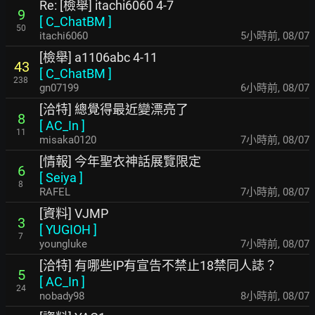
Re: [檢舉] itachi6060 4-7
9
[
C_ChatBM
]
50
itachi6060
5小時前
,
08/07
[檢舉] a1106abc 4-11
43
[
C_ChatBM
]
238
gn07199
6小時前
,
08/07
[洽特] 總覺得最近變漂亮了
8
[
AC_In
]
11
misaka0120
7小時前
,
08/07
[情報] 今年聖衣神話展覽限定
6
[
Seiya
]
8
RAFEL
7小時前
,
08/07
[資料] VJMP
3
[
YUGIOH
]
7
youngluke
7小時前
,
08/07
[洽特] 有哪些IP有宣告不禁止18禁同人誌？
5
[
AC_In
]
24
nobady98
8小時前
,
08/07