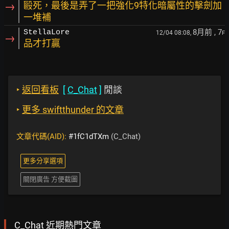
→
毆死，最後是弄了一把強化9特化暗屬性的擊劍加
一堆補
8月前
, 7
StellaLore
12/04 08:08,
F
→
品才打贏
‣
返回看板
[
C_Chat
]
閒談
‣
更多 swiftthunder 的文章
文章代碼(AID):
#1fC1dTXm
(C_Chat)
更多分享選項
關閉廣告 方便截圖
C_Chat 近期熱門文章