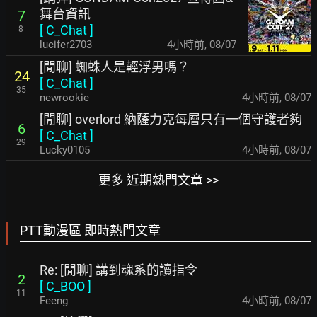
舞台資訊
7
[
C_Chat
]
8
lucifer2703
4小時前
,
08/07
[閒聊] 蜘蛛人是輕浮男嗎？
24
[
C_Chat
]
35
newrookie
4小時前
,
08/07
[閒聊] overlord 納薩力克每層只有一個守護者夠
6
[
C_Chat
]
29
Lucky0105
4小時前
,
08/07
更多 近期熱門文章 >>
PTT動漫區 即時熱門文章
Re: [閒聊] 講到魂系的讀指令
2
[
C_BOO
]
11
Feeng
4小時前
,
08/07