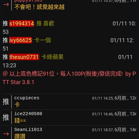
6月前
, 11
puppy97503
01/11 10:37,
F
→
不會吧！感覺越來越
推 
s1994314
: 推 喜歡                                              
 01/11 10:
推 
ivy66625
: 卡一個                                               
 01/11 12:
推 
thesun0731
: 卡綠蘋果                                           
 01/11 
＠ 以上底色標記91位，每人100P(稅後)發送完成!  by P
TT Star 3.8.1
6月前
, 12
ccupieces
01/11 16:25,
F
推
卡
6月前
, 13
ice2240580
01/11 16:46,
F
推
錢==
6月前
, 14
SeanLi1013
01/11 18:57,
F
→
讚讚