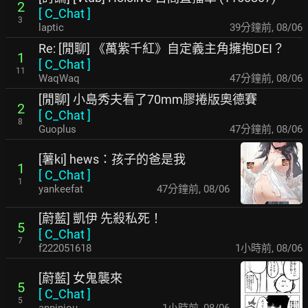
2
[
C_Chat
]
3
laptic
39分鐘前
,
08/06
Re: [閒聊] 《萬紫千紅》自定義主角擁抱DEI？
1
[
C_Chat
]
11
WaqWaq
47分鐘前
,
08/06
[閒聊] 小島秀夫看了70mm膠捲版奧德賽
2
[
C_Chat
]
8
Guoplus
47分鐘前
,
08/06
[薯ki] hews：孩子的爸是我
1
[
C_Chat
]
1
yankeefat
47分鐘前
,
08/06
[蔚藍] 凱伊 先殺私死！
5
[
C_Chat
]
7
f222051618
1小時前
,
08/06
[蔚藍] 女鬼襲來
5
[
C_Chat
]
5
anpinjou
1小時前
,
08/06