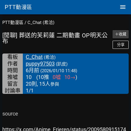
PTT
動漫區
PTT動漫區
/
C_Chat (希洽)
[閒聊] 葬送的芙莉蓮 二期動畫 OP明天公
＋收藏
布
分享
看板
C_Chat
(希洽)
作者
puppy97503
(趴皮)
時間
6月前
(2026/01/10 11:48)
推噓
10
(
10
推
0
噓
10
→
)
留言
20則, 15人
參與
討論串
1/1
source

https://x.com/Anime_Frieren/status/2009580915174