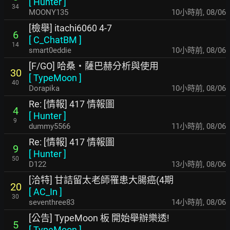
[
Hunter
]
34
MOONY135
10小時前
,
08/06
[檢舉] itachi6060 4-7
6
[
C_ChatBM
]
14
smart0eddie
10小時前
,
08/06
[F/GO] 哈桑・薩巴赫分析與使用
30
[
TypeMoon
]
40
Dorapika
10小時前
,
08/06
Re: [情報] 417 情報圖
4
[
Hunter
]
9
dummy5566
11小時前
,
08/06
Re: [情報] 417 情報圖
9
[
Hunter
]
50
D122
13小時前
,
08/06
[洽特] 甘詰留太老師罹患大腸癌(4期
20
[
AC_In
]
30
seventhree83
14小時前
,
08/06
[公告] TypeMoon 板 開始舉辦樂透!
5
[
TypeMoon
]