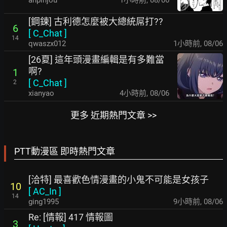
[鋼鍊] 古利德怎麼被大總統屌打??
6
[
C_Chat
]
14
qwaszx012
1小時前
,
08/06
[26夏] 這年頭漫畫編輯是有多難當
啊?
1
[
C_Chat
]
2
xianyao
4小時前
,
08/06
更多 近期熱門文章 >>
PTT動漫區 即時熱門文章
[洽特] 最喜歡色情漫畫的小鬼不可能是女孩子
10
[
AC_In
]
14
ging1995
9小時前
,
08/06
Re: [情報] 417 情報圖
3