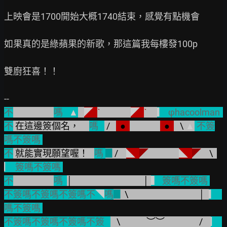
上映會是1700開始大概1740結束，感覺有點機會

如果真的是綠蘋果的新歌，那這篇我每樓發100p

雙廚狂喜！！

不
嗎   
▲
◤  
ˋ               
◤  
ˋ     
▎ 
φhacoolman  
不
在這邊簽個名，     
嗎   
/   
  ●  
  ●  
   \ 
▲
不簽
嗎不簽嗎 
不
就能實現願望喔！   
嗎 
▊
/    
◣  
◤               
◣  
◤    
\  
▏ 
簽嗎不簽嗎 
不
嗎  
│                                   │ 
▍ 
簽嗎不簽嗎 
不簽嗎不簽嗎不簽嗎不
◥
嗎
▊ 
\                                   │  
▎  
嗎不簽嗎 
不簽嗎不簽嗎不簽嗎不簽   
\             ︶︶                 /    
▏ 