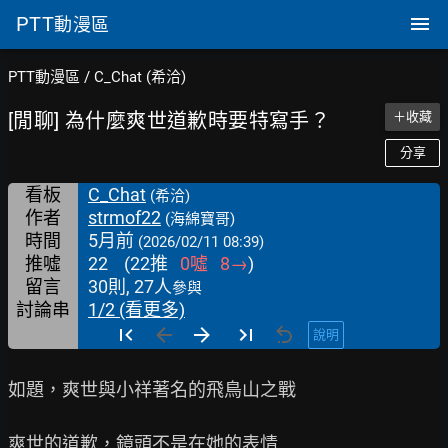
PTT
動漫區
PTT動漫區
/
C_Chat (希洽)
[閒聊] 為什麼爽世道歉時要特寫手？
＋收藏
分享
看板
C_Chat
(希洽)
作者
strmof22
(海綿寶哥)
時間
5月前
(2026/02/11 08:39)
推噓
22
(
22
推
0
噓
8
→
)
留言
30則, 27人
參與
討論串
1/2 (看更多)
說明
如題，爽世與小祥著名的飛鳥山之戰

爽世的道歉，鏡頭不是在她的表情
