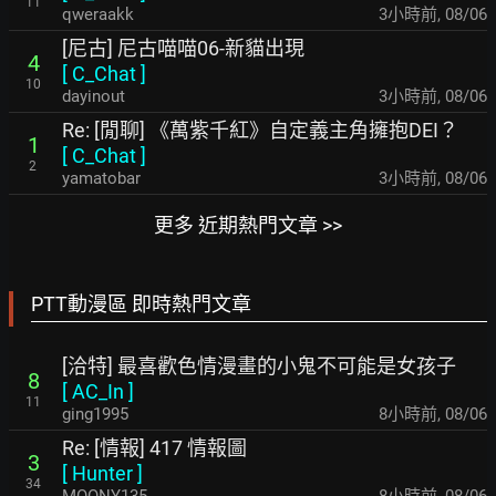
11
qweraakk
3小時前
,
08/06
[尼古] 尼古喵喵06-新貓出現
4
[
C_Chat
]
10
dayinout
3小時前
,
08/06
Re: [閒聊] 《萬紫千紅》自定義主角擁抱DEI？
1
[
C_Chat
]
2
yamatobar
4小時前
,
08/06
更多 近期熱門文章 >>
PTT動漫區 即時熱門文章
[洽特] 最喜歡色情漫畫的小鬼不可能是女孩子
8
[
AC_In
]
11
ging1995
8小時前
,
08/06
Re: [情報] 417 情報圖
3
[
Hunter
]
34