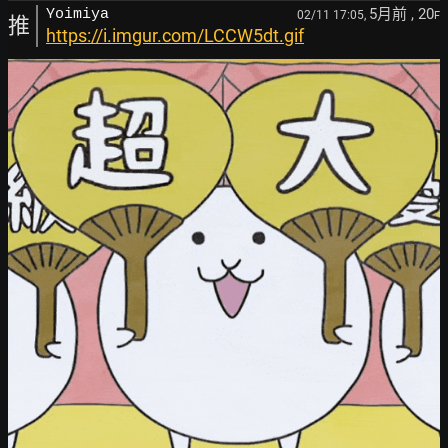
5月前
, 20
Yoimiya
02/11 17:05,
F
推
https://i.imgur.com/LCCW5dt.gif