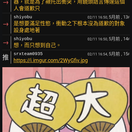
→
器，就是為了襯托出衝突，用鏡頭語言傳達這個
人會道歉只
5月前
, 13
shiyobu
02/11 16:50,
F
→
是想要滿足性慾，衝動之下根本沒為道歉的對象
設身處地著
5月前
, 14
shiyobu
02/11 16:50,
F
→
想，而只想到自己。
5月前
, 15
srxteam0935
02/11 16:54,
F
推
https://i.imgur.com/2WyGfiv.jpg