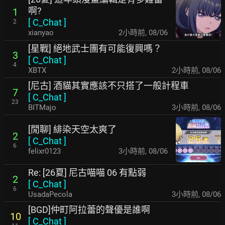
啊?
1
[
C_Chat
]
2
xianyao
2小時前
,
08/06
[星戰] 絕地武士團有可能復興嗎？
3
[
C_Chat
]
4
XBTX
2小時前
,
08/06
[尼古] 酒貓其實應該不只搭了一般計程車
7
[
C_Chat
]
23
BITMajo
3小時前
,
08/06
[閒聊] 緋染天空太爽了
2
[
C_Chat
]
6
felixr0123
3小時前
,
08/06
Re: [26夏] 尼古喵喵 06 有點弱
2
[
C_Chat
]
6
UsadaPecola
3小時前
,
08/06
[BGD]仲町阿拉蕾的聲優是誰啊
10
[
C_Chat
]