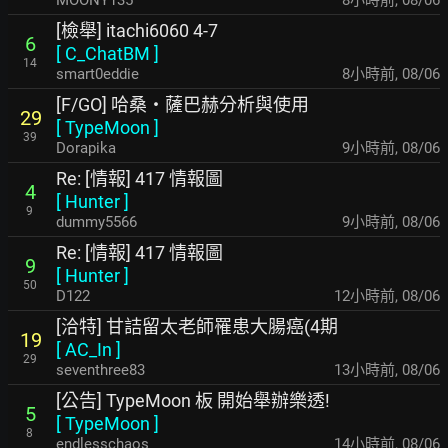
MOONY135
8小時前
,
08/06
[檢舉] itachi6060 4-7
6
[
C_ChatBM
]
14
smart0eddie
8小時前
,
08/06
[F/GO] 哈桑・薩巴赫分析與使用
29
[
TypeMoon
]
39
Dorapika
9小時前
,
08/06
Re: [情報] 417 情報圖
4
[
Hunter
]
9
dummy5566
9小時前
,
08/06
Re: [情報] 417 情報圖
9
[
Hunter
]
50
D122
12小時前
,
08/06
[洽特] 甘詰留太老師罹患大腸癌(4期
19
[
AC_In
]
29
seventhree83
13小時前
,
08/06
[公告] TypeMoon 板 開始舉辦樂透!
5
[
TypeMoon
]
8
endlesschaos
14小時前
,
08/06