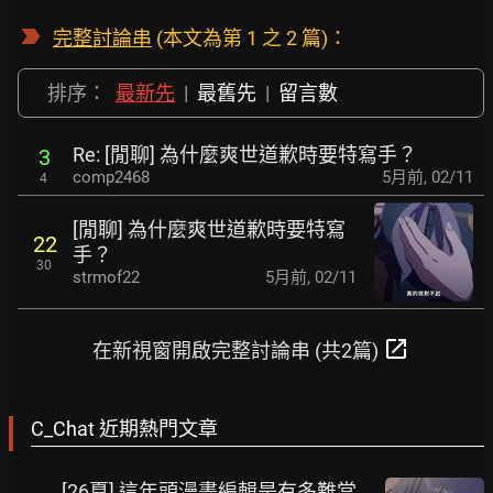
完整討論串
(本文為第 1 之 2 篇)：
排序：
最新先
|
最舊先
|
留言數
Re: [閒聊] 為什麼爽世道歉時要特寫手？
3
comp2468
5月前
,
02/11
4
[閒聊] 為什麼爽世道歉時要特寫
22
手？
30
strmof22
5月前
,
02/11
open_in_new
在新視窗開啟完整討論串 (共2篇)
C_Chat 近期熱門文章
[26夏] 這年頭漫畫編輯是有多難當