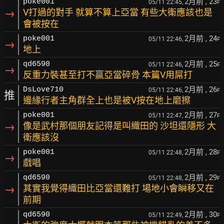
2月前
, 23
poke001
05/11 22:45,
F
→
V打過的對手 就算不算上亞當 有些大衛應該也是
會被按在
2月前
, 24
poke001
05/11 22:46,
F
→
地上
2月前
, 25
qd6590
05/11 22:46,
F
→
反重力裝甚至打不贏亞當碎骨 本篇V用屌打
2月前
, 26
DsLove710
05/11 22:46,
F
推
邊緣行者主角群全上也是被V按在地上磨擦
2月前
, 27
poke001
05/11 22:47,
F
→
像是武村那個朋友記得是叫織田的 沙坦還隱形 大
衛應該沒
2月前
, 28
poke001
05/11 22:48,
F
→
戲唱
2月前
, 29
qd6590
05/11 22:48,
F
→
其實我覺得織田比亞當還難打 場地小會瞬移又在
前期
2月前
, 30
qd6590
05/11 22:49,
F