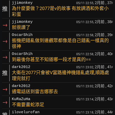
2月前
, 37
jjimonkey
05/11 22:55,
F
推
為什麼要做？2077是v的故事 有放調酒和外套小
彩蛋
2月前
, 38
jjimonkey
05/11 22:55,
F
→
就很讚了
2月前
, 39
OscarShih
05/11 22:58,
F
→
扳機把錯亂做到連觀眾都像是自己錯亂一樣真的
很神
2月前
, 40
OscarShih
05/11 22:58,
F
→
到最後你甚至不知道哪一段才是真的==
2月前
, 41
dark2012
05/11 23:02,
F
推
大衛在2077只會被V當路邊神機錯亂處理,順路處
理完就打
2月前
, 42
dark2012
05/11 23:02,
F
→
通電話送到雷吉娜那去
2月前
, 43
KuRaZuHa
05/11 23:14,
F
→
不需要畫蛇添足
2月前
, 44
ilovelurofan
05/11 23:18,
F