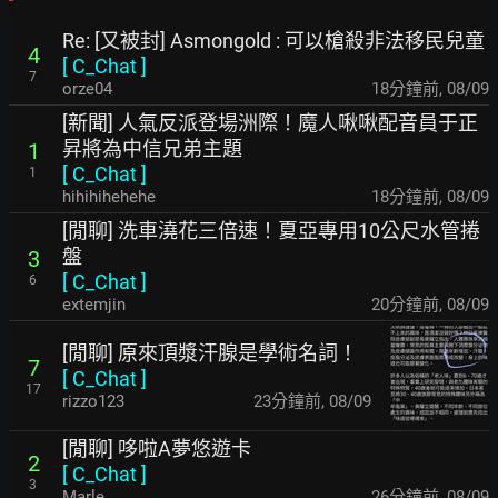
Re: [又被封] Asmongold : 可以槍殺非法移民兒童
4
[
C_Chat
]
7
orze04
18分鐘前
,
08/09
[新聞] 人氣反派登場洲際！魔人啾啾配音員于正
昇將為中信兄弟主題
1
[
C_Chat
]
1
hihihihehehe
19分鐘前
,
08/09
[閒聊] 洗車澆花三倍速！夏亞專用10公尺水管捲
盤
3
[
C_Chat
]
6
extemjin
20分鐘前
,
08/09
[閒聊] 原來頂漿汗腺是學術名詞！
7
[
C_Chat
]
17
rizzo123
24分鐘前
,
08/09
[閒聊] 哆啦A夢悠遊卡
2
[
C_Chat
]
3
Marle
26分鐘前
,
08/09