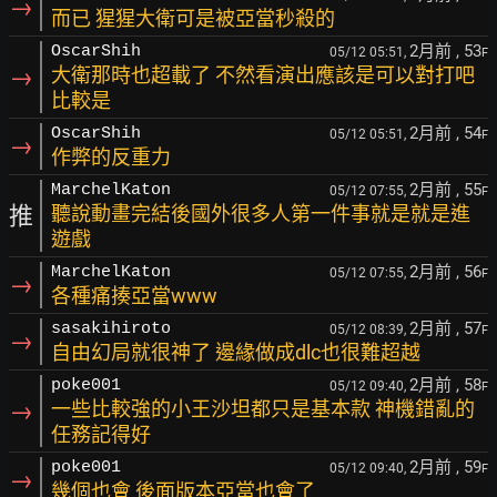
→
而已 猩猩大衛可是被亞當秒殺的
2月前
, 53
OscarShih
05/12 05:51,
F
→
大衛那時也超載了 不然看演出應該是可以對打吧
比較是
2月前
, 54
OscarShih
05/12 05:51,
F
→
作弊的反重力
2月前
, 55
MarchelKaton
05/12 07:55,
F
推
聽說動畫完結後國外很多人第一件事就是就是進
遊戲
2月前
, 56
MarchelKaton
05/12 07:55,
F
→
各種痛揍亞當www
2月前
, 57
sasakihiroto
05/12 08:39,
F
→
自由幻局就很神了 邊緣做成dlc也很難超越
2月前
, 58
poke001
05/12 09:40,
F
→
一些比較強的小王沙坦都只是基本款 神機錯亂的
任務記得好
2月前
, 59
poke001
05/12 09:40,
F
→
幾個也會 後面版本亞當也會了