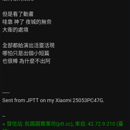
但是看了動畫

哇靠 神了 夜城的無奈

大衛的處境

全部都給演出活靈活現

哪怕只是出個小短篇

也很棒 為什麼不出阿

-----

Sent from JPTT on my Xiaomi 25053PC47G.

※ 發信站: 批踢踢實業坊(ptt.cc), 來自: 42.72.9.210 (臺