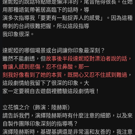
達妮婭的說話特點總是懶洋洋的，尾音拖得很長。在她
用那種語氣帶著居高臨下的話時，導

演多次指導我「要更有一點捉弄人的感覺」。因為這種
帶刺的台詞很難把握，所以這段指導

我印象很深。

達妮婭的哪個場景或台詞讓你印象最深刻？

雖然不能劇透，但
故事後半段達妮婭對漂泊者說的話，
會讓人感到悲傷，忍不住鼻酸。那一
刻我好像看到了她的本質，既開心又忍不住感到難過
，
這段劇情給我留下了很深的印象。大

家一定要親自去遊戲裡體驗這段劇情哦！

立花慎之介（飾演：陸赫斯）

請告訴我們，演繹陸赫斯時有什麼注意的細節，以及來
自製作團隊印象深刻的指導嗎？

演繹陸赫斯時，基礎基調還是非常溫和友善的，我注意