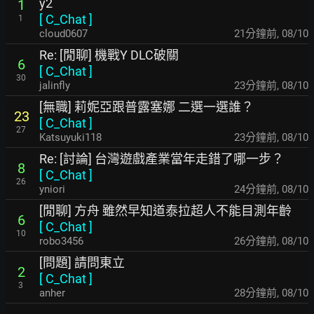
y2
1
[
C_Chat
]
1
cloud0607
21分鐘前
,
08/10
Re: [閒聊] 機戰Y DLC破關
6
[
C_Chat
]
30
jalinfly
23分鐘前
,
08/10
[無職] 莉妮亞跟普露塞娜 二選一選誰？
23
[
C_Chat
]
27
Katsuyuki118
24分鐘前
,
08/10
Re: [討論] 台灣遊戲產業當年走錯了哪一步？
8
[
C_Chat
]
26
yniori
24分鐘前
,
08/10
[閒聊] 方舟 雖然早知道泰拉超人不能目測年齡
6
[
C_Chat
]
10
robo3456
27分鐘前
,
08/10
[問題] 請問東立
2
[
C_Chat
]
3
anher
28分鐘前
,
08/10