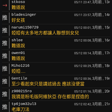
3月前
, 13
stkoso
05/11 23:47,
F
→
難道說
3月前
, 14
bladesinger
05/11 23:57,
F
推
好女孩
3月前
, 15
narumi150729
05/12 00:01,
F
推
婭婭有太多地方都讓人聯想到女兒
3月前
, 16
shlee
05/12 00:08,
F
推
難道說
3月前
, 17
owen91
05/12 00:14,
F
推
難道說
3月前
, 18
Miho1216
05/12 00:29,
F
推
婭婭....
3月前
, 19
Gentile
05/12 00:36,
F
推
至少看起來只是講述過去 應該沒便當
3月前
, 20
z900215ro
05/12 01:16,
F
推
我猜是粉毛版阿維狄亞 存在都是捏造的
3月前
, 21
tp6jom32ul3
05/12 02:42,
F
推
老庫刀法