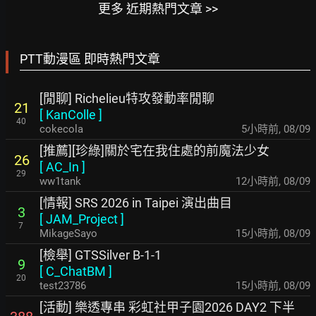
更多 近期熱門文章 >>
PTT動漫區 即時熱門文章
[閒聊] Richelieu特攻發動率閒聊
21
[
KanColle
]
40
cokecola
5小時前
,
08/09
[推薦][珍綠]關於宅在我住處的前魔法少女
26
[
AC_In
]
29
ww1tank
12小時前
,
08/09
[情報] SRS 2026 in Taipei 演出曲目
3
[
JAM_Project
]
7
MikageSayo
15小時前
,
08/09
[檢舉] GTSSilver B-1-1
9
[
C_ChatBM
]
20
test23786
15小時前
,
08/09
[活動] 樂透專串 彩虹社甲子園2026 DAY2 下半