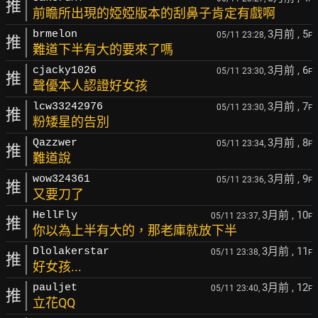
推
前瞻所出現的婭婭版本的刮鼻子肯定有戲啊
3月前
, 5
brmelon
05/11 23:28,
F
推
難道下半有大的要來了嗎
3月前
, 6
cjacky1026
05/11 23:30,
F
推
聲優本人認證好女孩
3月前
, 7
lcw33242976
05/11 23:30,
F
推
粉矮星的告別
3月前
, 8
Qazzwer
05/11 23:34,
F
推
難道說
3月前
, 9
wow324361
05/11 23:36,
F
推
又要刀了
3月前
, 10
HellFly
05/11 23:37,
F
推
你以為上半有大的，那老庫就放下半
3月前
, 11
Dlolakerstar
05/11 23:38,
F
推
好女孩...
3月前
, 12
pauljet
05/11 23:40,
F
推
立花QQ