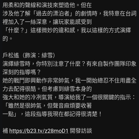
用柔和的聲線和演技來塑造他。但在

涉及他了解「過去的漂泊者」的劇情時，我特意在台詞
裡加入了一絲深意，讓玩家能感受到

「什麼？」這樣微妙的違和感，我以這樣的方式演繹
的。

戶松遙（飾演：緋雪）

演繹緋雪時，你特別注意了什麼？有來自製作團隊印象
深刻的指導嗎？

她的戰鬥即興動作非常帥氣，我一開始總忍不住用盡全
力去配得很酷。但考慮到緋雪本身的

強大和她的冷冽氣質，導演給我了一個很關鍵的指示：
「雖然是很帥氣，但聲音麻煩要收著

一點」，這段指導我現在都記得很清楚！

補 
https://b23.tv/z28moD1
 開發訪談
