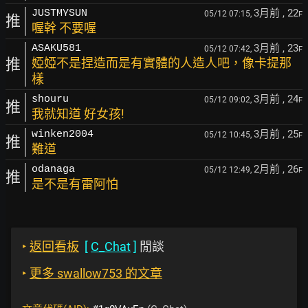
3月前
, 22
JUSTMYSUN
05/12 07:15,
F
推
喔幹 不要喔
3月前
, 23
ASAKU581
05/12 07:42,
F
推
婭婭不是捏造而是有實體的人造人吧，像卡提那
樣
3月前
, 24
shouru
05/12 09:02,
F
推
我就知道 好女孩!
3月前
, 25
winken2004
05/12 10:45,
F
推
難道
2月前
, 26
odanaga
05/12 12:49,
F
推
是不是有雷阿怕
‣
返回看板
[
C_Chat
]
閒談
‣
更多 swallow753 的文章