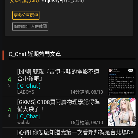
文章代碼(AID):
#1g0VAyEp
(C_Chat)
更多分享選項
關閉廣告 方便截圖
C_Chat 近期熱門文章
[閒聊] 雙親『吉伊卡哇的電影不適
合小孩吧』
4
[
C_Chat
]
5
LABOYS
15分鐘前
,
08/10
[GKMS] C108買阿廣物理學記得準
備大袋子！
4
[
C_Chat
]
4
wulaki
15分鐘前
,
08/10
[心得] 你怎麼知道我第一次看邦邦就是台北場Da