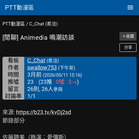
PTT
動漫區
PTT動漫區
/
C_Chat (希洽)
[閒聊] Animedia 鳴潮訪談
＋收藏
分享
看板
C_Chat
(希洽)
作者
swallow753
(下午茶)
時間
3月前
(2026/05/11 15:16)
推噓
23
(
23
推
0
噓
3
→
)
留言
26則, 26人
參與
討論串
1/1
來源: 
https://b23.tv/kvDj2sd
節錄部分

佐藤聰美（飾演：愛彌斯）
