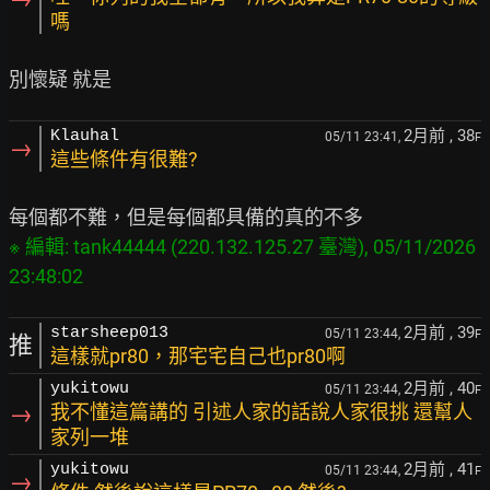
嗎
2月前
, 38
Klauhal
05/11 23:41,
F
→
這些條件有很難?
※ 編輯: tank44444 (220.132.125.27 臺灣), 05/11/2026 
2月前
, 39
starsheep013
05/11 23:44,
F
推
這樣就pr80，那宅宅自己也pr80啊
2月前
, 40
yukitowu
05/11 23:44,
F
→
我不懂這篇講的 引述人家的話說人家很挑 還幫人
家列一堆
2月前
, 41
yukitowu
05/11 23:44,
F
→