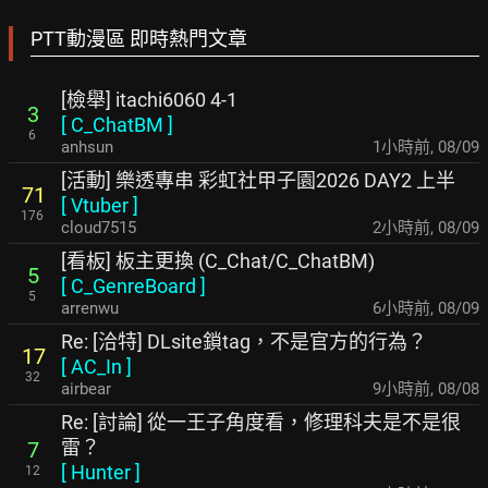
PTT動漫區 即時熱門文章
[檢舉] itachi6060 4-1
3
[
C_ChatBM
]
6
anhsun
1小時前
,
08/09
[活動] 樂透專串 彩虹社甲子園2026 DAY2 上半
71
[
Vtuber
]
176
cloud7515
2小時前
,
08/09
[看板] 板主更換 (C_Chat/C_ChatBM)
5
[
C_GenreBoard
]
5
arrenwu
6小時前
,
08/09
Re: [洽特] DLsite鎖tag，不是官方的行為？
17
[
AC_In
]
32
airbear
9小時前
,
08/08
Re: [討論] 從一王子角度看，修理科夫是不是很
雷？
7
[
Hunter
]
12