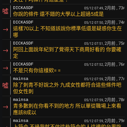
2月前
, 73
DICKASDF
05/12 07:49,
F
噓
你說的條件 還不錯的大學以上超過5成是
2月前
, 74
DICKASDF
05/12 07:50,
F
→
這樣70以上 不知道該說你標準低還是疑惑你生在
哪
2月前
, 75
DICKASDF
05/12 07:51,
F
→
阿回上面說年紀到了覺得天下商周好看的 你要確
定
2月前
, 76
DICKASDF
05/12 07:52,
F
→
不是只有你這樣欸= =
2月前
, 77
mainsa
05/12 07:59,
F
噓
除了刺青不好說之外 九成女性都符合這些條件吧
但女性刺
2月前
, 78
mainsa
05/12 07:59,
F
→
青多數刺在你看不到的地方 所以單從職場上來看
應該8成以
2月前
, 79
mainsa
05/12 07:59,
F
上符合 不過我就不信這些符合的人這邊的台男吃