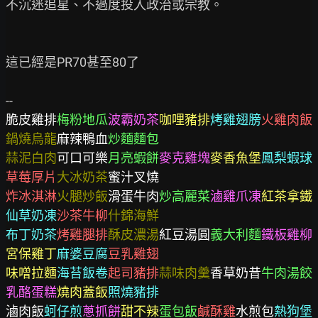
不沉迷追星、不過度投入政治或宗教。

這已經是PR70甚至80了

脆皮雞排
梅粉地瓜
波霸奶茶
咖哩豬排
烤雞翅膀
火雞肉飯
鍋燒烏龍
麻辣鴨血
炒麵麵包
蒜泥白肉
可口可樂
月亮蝦餅
麥克雞塊
麥香魚堡
鳳梨蝦球
草莓厚片
大冰奶茶
蜜汁叉燒
炸冰淇淋
火腿炒飯
滑蛋牛肉
炒高麗菜
滷雞爪凍
紅茶拿鐵
仙草奶凍
沙茶牛柳
什錦海鮮
布丁奶茶
烤雞腿排
酥皮濃湯
紅豆湯圓
義大利麵
鐵板雞柳
宮保雞丁
麻婆豆腐
豆乳雞翅
味噌拉麵
海苔飯卷
起司豬排
蒜味肉羹
香草奶昔
牛肉湯餃
乳酪蛋糕
燒肉蓋飯
照燒豬排
滷肉飯
蚵仔煎
蔥抓餅
甜不辣
蛋包飯
鹹酥雞
水煎包
熱狗堡