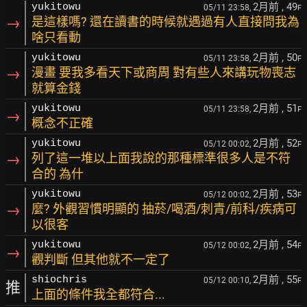
2月前
, 49
yukitowu
05/11 23:58,
F
→
是這樣嗎? 還在讀書的時候就遇過有人直接問我為
啥只看動
2月前
, 50
yukitowu
05/11 23:58,
F
→
漫畫 要我多看天下或商周 對有些人來講玩物喪志
就算金錢
2月前
, 51
yukitowu
05/11 23:58,
F
→
概念不正確
2月前
, 52
yukitowu
05/12 00:02,
F
→
列了這一堆以上面我說的那種標準很多人是不符
合的 為什
2月前
, 53
yukitowu
05/12 00:02,
F
→
麼? 外觀習慣明顯的 抽菸/喝酒/刺青/前科/疾病可
以很客
2月前
, 54
yukitowu
05/12 00:02,
F
→
觀判斷 但其他就不一定了
2月前
, 55
shiochris
05/12 00:10,
F
推
上面的條件我全都符合...