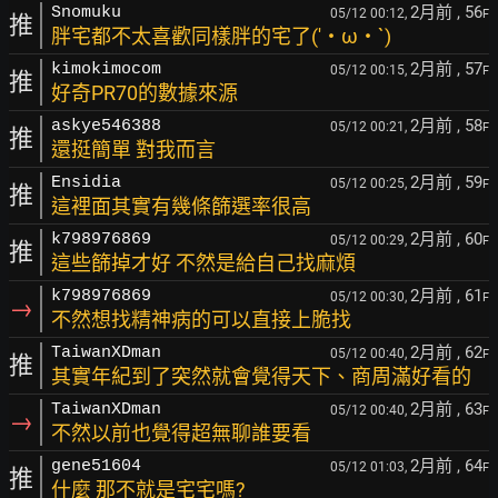
2月前
, 56
Snomuku
05/12 00:12,
F
推
胖宅都不太喜歡同樣胖的宅了(′・ω・`)
2月前
, 57
kimokimocom
05/12 00:15,
F
推
好奇PR70的數據來源
2月前
, 58
askye546388
05/12 00:21,
F
推
還挺簡單 對我而言
2月前
, 59
Ensidia
05/12 00:25,
F
推
這裡面其實有幾條篩選率很高
2月前
, 60
k798976869
05/12 00:29,
F
推
這些篩掉才好 不然是給自己找麻煩
2月前
, 61
k798976869
05/12 00:30,
F
→
不然想找精神病的可以直接上脆找
2月前
, 62
TaiwanXDman
05/12 00:40,
F
推
其實年紀到了突然就會覺得天下、商周滿好看的
2月前
, 63
TaiwanXDman
05/12 00:40,
F
→
不然以前也覺得超無聊誰要看
2月前
, 64
gene51604
05/12 01:03,
F
推
什麼 那不就是宅宅嗎?