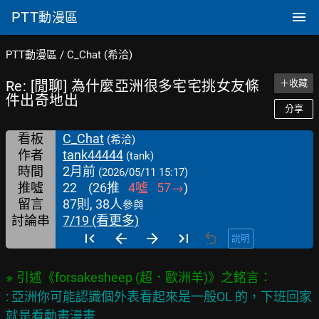
PTT
動漫區
PTT動漫區
/
C_Chat (希洽)
Re: [閒聊] 為什麼亞洲很多宅宅挑女友條
＋收藏
件出奇地出
分享
看板
C_Chat
(希洽)
作者
tank44444
(tank)
時間
2月前
(2026/05/11 15:17)
推噓
22
(
26
推
4
噓
57
→
)
留言
87則, 38人
參與
討論串
7/19 (看更多)
說明
: 亞洲你可能認識個外表看起來是一般OL 的，下班回家
就是看動畫漫畫
