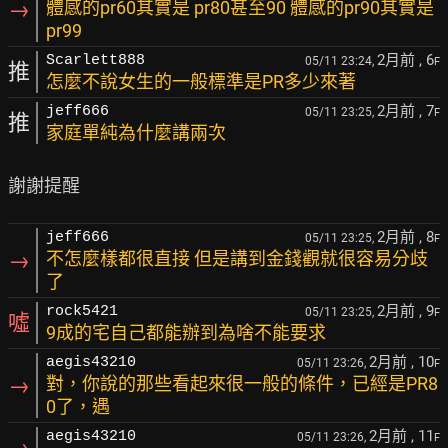
→
體感的pr60其實是 pr80甚至90 體感的pr90其實是
pr99
2月前
, 6
Scarlett888
05/11 23:24,
F
推
怎麼不說女生的一般標準是PR多少來著
2月前
, 7
jeff666
05/11 23:25,
F
推
家庭單純為什麼講兩次
2月前
, 8
jeff666
05/11 23:25,
F
→
不怎麼樣都很直接 但是講到金錢觀就很容易分歧
了
2月前
, 9
rock5421
05/11 23:25,
F
噓
9成的宅自己都能辦到為啥不能要求
2月前
, 10
aegis43210
05/11 23:26,
F
→
對，你說的那些看起來很一般的條件，已經是PR8
0了，遇
2月前
, 11
aegis43210
05/11 23:26,
F
→