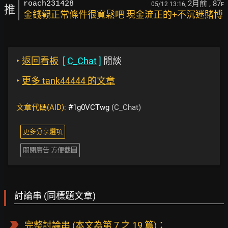
2月前
, 87
roach231428
05/12 13:16,
F
推
金錢觀正常條件很寬鬆吧 現金流正的+不沉迷賭博
‣
返回看板
[
C_Chat
]
閒談
‣
更多 tank44444 的文章
文章代碼(AID):
#1g0VCTwg
(C_Chat)
更多分享選項
關閉廣告 方便截圖
討論串 (同標題文章)
完整討論串
(本文為第 7 之 19 篇)：