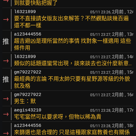
到就要快點把握了
2月前
, 12
l6321899
05/11 23:26,
F
→
要不直接請女版友出來解答？不然觀點談幾百遍
還不都一樣
2月前
, 13
a123444556
05/11 23:27,
F
推
趨吉避凶是理所當然的事情 找對象一樣適用 這些
條件用
2月前
, 14
l6321899
05/11 23:27,
F
→
類似的話題還蠻常出現，談來談去也沒什麼新意..
2月前
, 15
gm79227922
05/11 23:27,
F
推
最經典的言論 不用太帥只要有星野源等級的外貌
就及格
2月前
, 16
gm79227922
05/11 23:27,
F
→
男生：默
2月前
, 17
aegis43210
05/11 23:28,
F
→
宅宅當然可以要求呀，但物以稀為貴
2月前
, 18
a123444556
05/11 23:28,
F
→
來篩選也是合理的 只是這種跟家庭教養也有關係