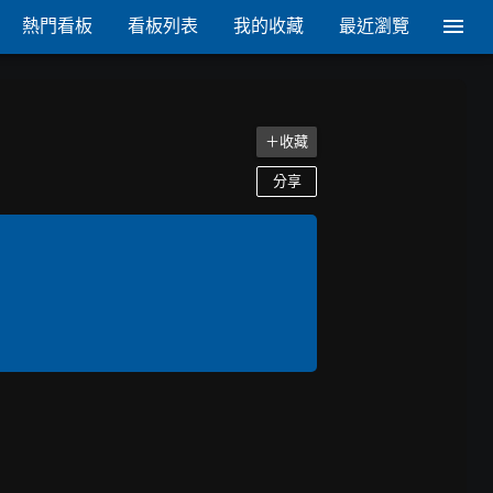
熱門看板
看板列表
我的收藏
最近瀏覽
＋收藏
分享