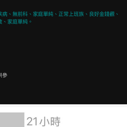
大疾病、無前科、家庭單純、正常上班族、良好金錢觀、
教、家庭單純。
參
