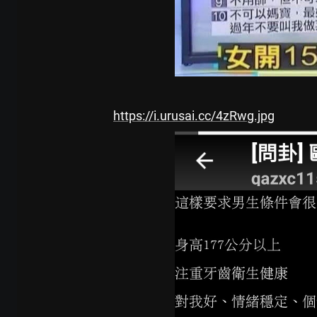
https://i.urusai.cc/4zRwg.jpg