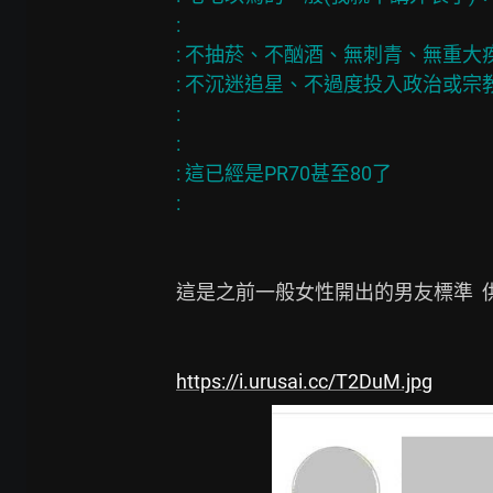
: 　
: 不抽菸、不酗酒、無刺青、無重
: 不沉迷追星、不過度投入政治或宗
: 　
: 　
: 這已經是PR70甚至80了
: 　
這是之前一般女性開出的男友標準  供
https://i.urusai.cc/T2DuM.jpg