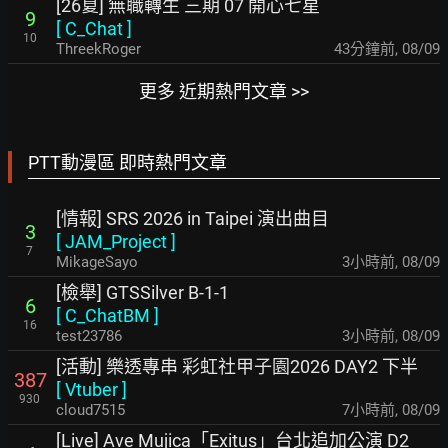
[26夏] 無職轉生 三期 07 開心七星
9
[
C_Chat
]
10
ThreekRoger
43分鐘前
,
08/09
更多 近期熱門文章 >>
PTT動漫區 即時熱門文章
[情報] SRS 2026 in Taipei 演出曲目
3
[
JAM_Project
]
7
MikageSayo
3小時前
,
08/09
[檢舉] GTSSilver B-1-1
6
[
C_ChatBM
]
16
test23786
3小時前
,
08/09
[活動] 樂透專串 彩虹社甲子園2026 DAY2 下半
387
[
Vtuber
]
930
cloud7515
7小時前
,
08/09
[Live] Ave Mujica「Exitus」台北追加公演 D2