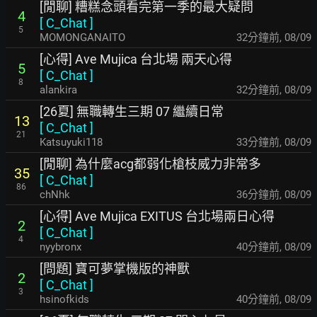
[閒聊] 糟糕念頭看完第一季的最大疑問
4
[
C_Chat
]
5
MOMONGANAITO
32分鐘前
,
08/09
[心得] Ave Mujica 台北場 兩天心得
5
[
C_Chat
]
8
alankira
33分鐘前
,
08/09
[26夏] 無職轉生三期 07 繼續日常
13
[
C_Chat
]
21
Katsuyuki118
33分鐘前
,
08/09
[閒聊] 為什麼acg都弱化槍枝威力非常多
35
[
C_Chat
]
86
chNhk
36分鐘前
,
08/09
[心得] Ave Mujica EXITUS 台北場兩日心得
2
[
C_Chat
]
4
nyybronx
40分鐘前
,
08/09
[問題] 寶可夢掌機版的神獸
2
[
C_Chat
]
3
hsinofkids
40分鐘前
,
08/09