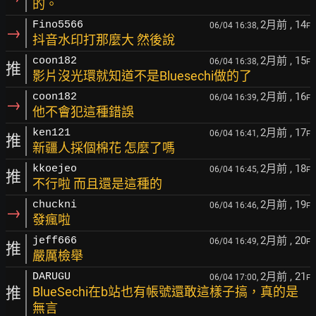
的。
2月前
, 14
Fino5566
06/04 16:38,
F
→
抖音水印打那麼大 然後說
2月前
, 15
coon182
06/04 16:38,
F
推
影片沒光環就知道不是Bluesechi做的了
2月前
, 16
coon182
06/04 16:39,
F
→
他不會犯這種錯誤
2月前
, 17
ken121
06/04 16:41,
F
推
新疆人採個棉花 怎麼了嗎
2月前
, 18
kkoejeo
06/04 16:45,
F
推
不行啦 而且還是這種的
2月前
, 19
chuckni
06/04 16:46,
F
→
發瘋啦
2月前
, 20
jeff666
06/04 16:49,
F
推
嚴厲檢舉
2月前
, 21
DARUGU
06/04 17:00,
F
推
BlueSechi在b站也有帳號還敢這樣子搞，真的是
無言