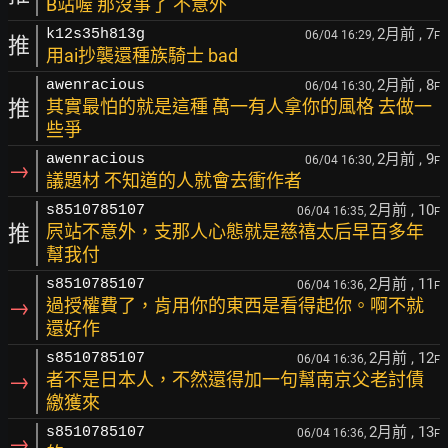
B站喔 那沒事了 不意外
2月前
, 7
k12s35h813g
06/04 16:29,
F
推
用ai抄襲還種族騎士 bad
2月前
, 8
awenracious
06/04 16:30,
F
推
其實最怕的就是這種 萬一有人拿你的風格 去做一
些爭
2月前
, 9
awenracious
06/04 16:30,
F
→
議題材 不知道的人就會去衝作者
2月前
, 10
s8510785107
06/04 16:35,
F
推
屄站不意外，支那人心態就是慈禧太后早百多年
幫我付
2月前
, 11
s8510785107
06/04 16:36,
F
→
過授權費了，肯用你的東西是看得起你。啊不就
還好作
2月前
, 12
s8510785107
06/04 16:36,
F
→
者不是日本人，不然還得加一句幫南京父老討債
繳獲來
2月前
, 13
s8510785107
06/04 16:36,
F
→