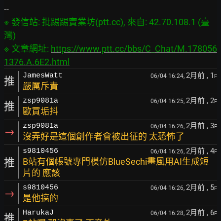
※ 發信站: 批踢踢實業坊(ptt.cc), 來自: 42.70.108.1 (臺
灣)

※ 文章網址: 
https://www.ptt.cc/bbs/C_Chat/M.178056
1376.A.6E2.html
2月前
, 1
JamesWatt
06/04 16:24,
F
推
嚴厲斥責
2月前
, 2
zsp9081a
06/04 16:25,
F
推
歐買垢抖
2月前
, 3
zsp9081a
06/04 16:26,
F
→
沒弄好是這個創作者會被出征的 太恐怖了
2月前
, 4
s9810456
06/04 16:26,
F
推
B站有個帳號專門模仿BlueSechi畫風用AI生成短
片的 應該
2月前
, 5
s9810456
06/04 16:26,
F
→
是他搞的
2月前
, 6
HarukaJ
06/04 16:28,
F
推