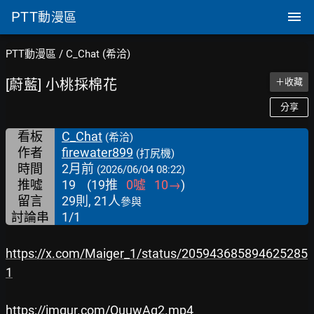
PTT
動漫區
PTT動漫區
/
C_Chat (希洽)
[蔚藍] 小桃採棉花
＋收藏
分享
看板
C_Chat
(希洽)
作者
firewater899
(打尻機)
時間
2月前
(2026/06/04 08:22)
推噓
19
(
19
推
0
噓
10
→
)
留言
29則, 21人
參與
討論串
1/1
https://x.com/Maiger_1/status/205943685894625285
1
https://imgur.com/QuuwAg2.mp4