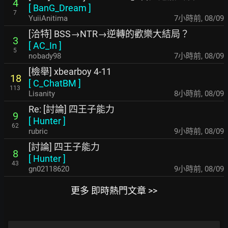
4
[
BanG_Dream
]
7
YuiiAnitima
7小時前
,
08/09
[洽特] BSS→NTR→逆轉的歡樂大結局？
3
[
AC_In
]
5
nobady98
7小時前
,
08/09
[檢舉] xbearboy 4-11
18
[
C_ChatBM
]
113
Lisanity
8小時前
,
08/09
Re: [討論] 四王子能力
9
[
Hunter
]
62
rubric
9小時前
,
08/09
[討論] 四王子能力
8
[
Hunter
]
43
gn02118620
9小時前
,
08/09
更多 即時熱門文章 >>