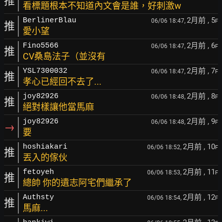
推
看標題根本不知道內文會是誰，好刺激w
2月前
, 5
BerlinerBlau
06/06 18:47,
F
推
愛小望
2月前
, 6
Fino5566
06/06 18:47,
F
推
CV桑島法子（並沒有
2月前
, 7
YSL7300032
06/06 18:47,
F
推
孝心已經回不去了...
2月前
, 8
joy82926
06/06 18:48,
F
推
絕對樣讓他當馬麻
2月前
, 9
joy82926
06/06 18:48,
F
→
要
2月前
, 10
hoshiakari
06/06 18:52,
F
推
丟入的傢伙
2月前
, 11
fetoyeh
06/06 18:53,
F
推
總帥 你的遺志阿宅們繼承了
2月前
, 12
Authsty
06/06 18:54,
F
推
馬麻...