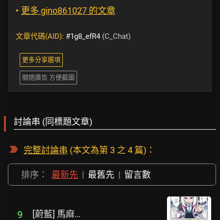
‣
更多 gino861027 的文章
文章代碼(AID):
#1g8_efR4
(C_Chat)
更多分享選項
關閉廣告 方便截圖
討論串 (同標題文章)
完整討論串
(本文為第 3 之 4 篇)：
排序：
最新先
|
最舊先
|
留言數
[蔚藍] 馬麻…
9