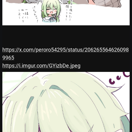
https://x.com/peroro54295/status/206265564626098
9965
https://i.imgur.com/GYizbDe.jpeg