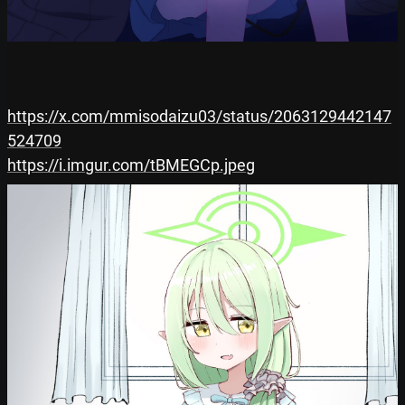
https://x.com/mmisodaizu03/status/2063129442147
524709
https://i.imgur.com/tBMEGCp.jpeg