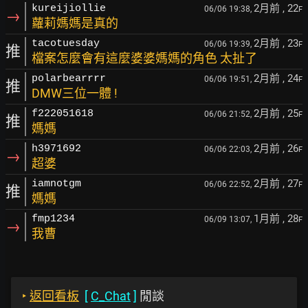
2月前
, 22
kureijiollie
06/06 19:38,
F
→
蘿莉媽媽是真的
2月前
, 23
tacotuesday
06/06 19:39,
F
推
檔案怎麼會有這麼婆婆媽媽的角色 太扯了
2月前
, 24
polarbearrrr
06/06 19:51,
F
推
DMW三位一體 !
2月前
, 25
f222051618
06/06 21:52,
F
推
媽媽
2月前
, 26
h3971692
06/06 22:03,
F
→
超婆
2月前
, 27
iamnotgm
06/06 22:52,
F
推
媽媽
1月前
, 28
fmp1234
06/09 13:07,
F
→
我曹
‣
返回看板
[
C_Chat
]
閒談