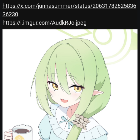
https://x.com/junnasummer/status/20631782625836
36230
https://i.imgur.com/AudkRJo.jpeg