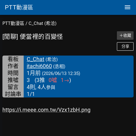
PTT
動漫區
PTT動漫區
/
C_Chat (希洽)
[閒聊] 便當裡的百變怪
＋收藏
分享
看板
C_Chat
(希洽)
作者
itachi6060
(丞相)
時間
1月前
(2026/06/13 12:35)
推噓
3
(
3
推
0
噓
1
→
)
留言
4則, 4人
參與
討論串
1/1
https://i.meee.com.tw/Vzx1zbH.png