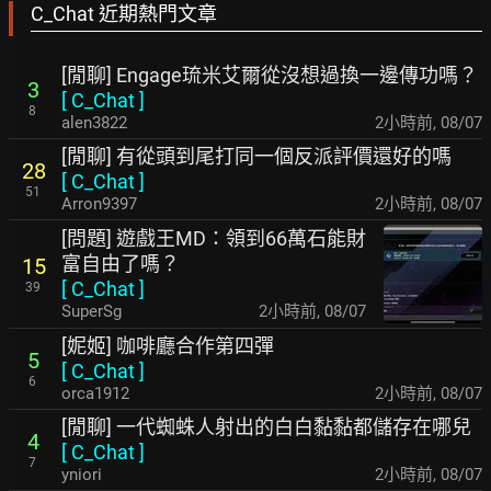
C_Chat 近期熱門文章
[閒聊] Engage琉米艾爾從沒想過換一邊傳功嗎？
3
[
C_Chat
]
8
alen3822
2小時前
,
08/07
[閒聊] 有從頭到尾打同一個反派評價還好的嗎
28
[
C_Chat
]
51
Arron9397
2小時前
,
08/07
[問題] 遊戲王MD：領到66萬石能財
富自由了嗎？
15
[
C_Chat
]
39
SuperSg
2小時前
,
08/07
[妮姬] 咖啡廳合作第四彈
5
[
C_Chat
]
6
orca1912
2小時前
,
08/07
[閒聊] 一代蜘蛛人射出的白白黏黏都儲存在哪兒
4
[
C_Chat
]
7
yniori
2小時前
,
08/07