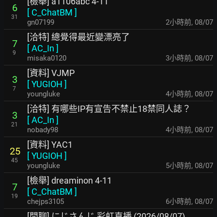
[檢舉] a1106abc 4-11
6
[
C_ChatBM
]
31
gn07199
2小時前
,
08/07
[洽特] 總覺得最近變漂亮了
7
[
AC_In
]
9
misaka0120
3小時前
,
08/07
[資料] VJMP
3
[
YUGIOH
]
7
youngluke
4小時前
,
08/07
[洽特] 有哪些IP有宣告不禁止18禁同人誌？
3
[
AC_In
]
21
nobady98
4小時前
,
08/07
[資料] YAC1
25
[
YUGIOH
]
45
youngluke
5小時前
,
08/07
[檢舉] dreaminon 4-11
7
[
C_ChatBM
]
19
chejps3105
6小時前
,
08/07
[閒聊] にじさんじ 彩虹直播 (2026/08/07)