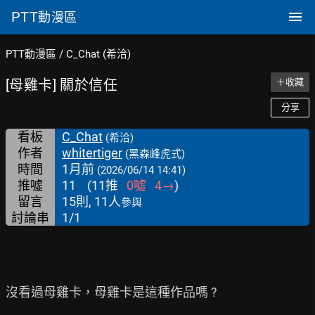
PTT
動漫區
PTT動漫區
/
C_Chat (希洽)
[母雞卡] 關於信任
＋收藏
分享
看板
C_Chat
(希洽)
作者
whitertiger
(黑森峰虎式)
時間
1月前
(2026/06/14 14:41)
推噓
11
(
11
推
0
噓
4
→
)
留言
15則, 11人
參與
討論串
1/1
沒看過母雞卡，母雞卡是這種作品嗎 ?
