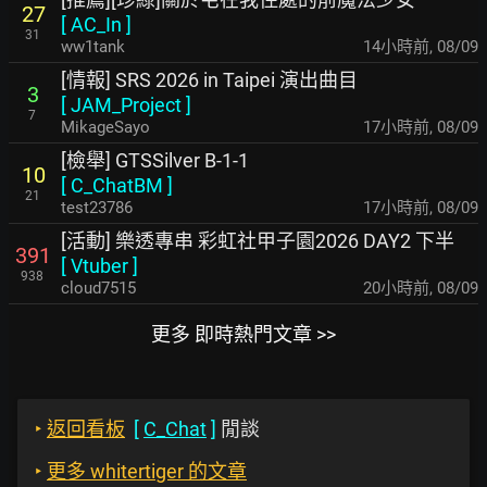
27
[
AC_In
]
31
ww1tank
14小時前
,
08/09
[情報] SRS 2026 in Taipei 演出曲目
3
[
JAM_Project
]
7
MikageSayo
17小時前
,
08/09
[檢舉] GTSSilver B-1-1
10
[
C_ChatBM
]
21
test23786
17小時前
,
08/09
[活動] 樂透專串 彩虹社甲子園2026 DAY2 下半
391
[
Vtuber
]
938
cloud7515
20小時前
,
08/09
更多 即時熱門文章 >>
‣
返回看板
[
C_Chat
]
閒談
‣
更多 whitertiger 的文章