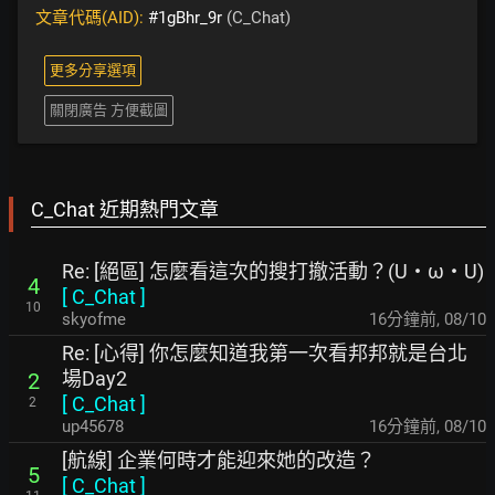
文章代碼(AID):
#1gBhr_9r
(C_Chat)
更多分享選項
關閉廣告 方便截圖
C_Chat 近期熱門文章
Re: [絕區] 怎麼看這次的搜打撤活動？(U・ω・U)
4
[
C_Chat
]
10
skyofme
16分鐘前
,
08/10
Re: [心得] 你怎麼知道我第一次看邦邦就是台北
場Day2
2
[
C_Chat
]
2
up45678
16分鐘前
,
08/10
[航線] 企業何時才能迎來她的改造？
5
[
C_Chat
]