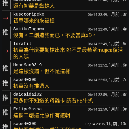
06/14 22:48,
F
推
還有初華是蜘蛛人
1月前
, 3
kusotoripeko
06/14 22:49,
F
→
初華哪來的來福槍
1月前
, 4
SakikoTogawa
06/14 22:49,
F
推
沒有。二創造謠而已，不要當真xD。
1月前
, 5
Israfil
06/14 22:49,
F
→
初華為什麼要掏槍出來 她不是最希望mujica復活
的人嗎
1月前
, 6
MoonMan0319
06/14 22:52,
F
推
是這樣沒錯，但不是這樣
1月前
, 7
swps40309
06/14 22:53,
F
推
初華沒有推過人
1月前
, 8
daidaidai02
06/14 22:59,
F
推
更多你不知道的母雞卡 請看FB牛扒
1月前
, 9
FelipeMassa
06/14 22:59,
F
推
這個二創還比原作有邏輯
1月前
, 10
swps40309
06/14 23:06,
F
推