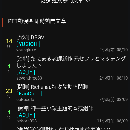
更多 近期熱門文章 >>
PTT動漫區 即時熱門文章
[資料] DBGV
14
[
YUGIOH
]
38
youngluke
2小時前
,
08/10
[洽特] だにまる老師新作 元セフレとマッチング
しました。
4
[
AC_In
]
6
seventhree83
2小時前
,
08/10
[閒聊] Richelieu特攻發動率閒聊
23
[
KanColle
]
47
cokecola
7小時前
,
08/09
[請神] 神一些小眾主題的本或繪師
4
[
AC_In
]
10
pekora998
11小時前
,
08/09
[推薦][珍綠]關於宅在我住處的前魔法少女