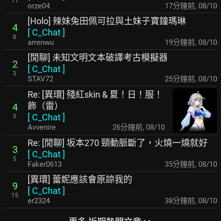
11
orze04
17分鐘前
,
08/10
[Holo] 辣妹兔田佩可拉與土妹子寶鐘瑪琳
4
[
C_Chat
]
8
arrenwu
19分鐘前
,
08/10
[閒聊] 未知文明文本破譯考古模擬器
2
[
C_Chat
]
3
STAV72
25分鐘前
,
08/10
Re: [異環] 殘紅skin & 夏！日！服！
飾（雷）
4
[
C_Chat
]
5
Avvenire
26分鐘前
,
08/10
Re: [閒聊] 坂本270 頸動脈斷了，火燒一燒就好
3
[
C_Chat
]
5
Faker0613
35分鐘前
,
08/10
[異環] 蕾妮應該會原諒我的
9
[
C_Chat
]
15
er2324
38分鐘前
,
08/10