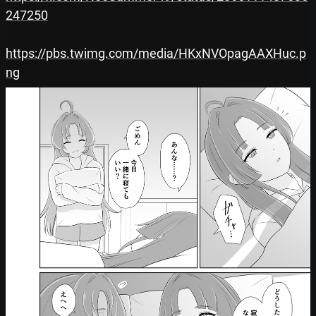
247250
https://pbs.twimg.com/media/HKxNVOpagAAXHuc.p
ng