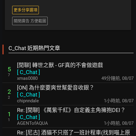
更多分享選項
關閉廣告 方便截圖
C_Chat 近期熱門文章
[閒聊] 轉世之獸 - GF真的不會做遊戲
5
[
C_Chat
]
7
xmas0080
49分鐘前
,
08/07
[ON] 為什麼要爽世幫愛音收銀？
2
[
C_Chat
]
2
chipnndale
1小時前
,
08/07
Re: [閒聊] 《萬紫千紅》自定義主角擁抱DEI？
1
[
C_Chat
]
1
AGENTofAQUA
1小時前
,
08/07
Re: [尼古] 酒貓不只搭了一班計程車(找到喵上原