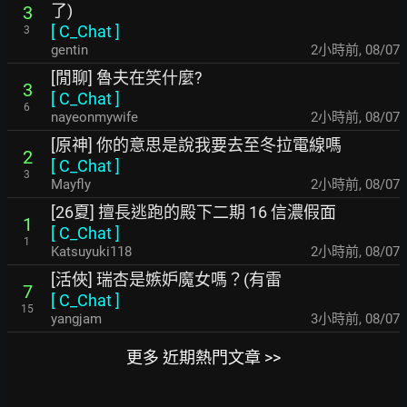
了)
3
[
C_Chat
]
3
gentin
2小時前
,
08/07
[閒聊] 魯夫在笑什麼?
3
[
C_Chat
]
6
nayeonmywife
2小時前
,
08/07
[原神] 你的意思是說我要去至冬拉電線嗎
2
[
C_Chat
]
3
Mayfly
2小時前
,
08/07
[26夏] 擅長逃跑的殿下二期 16 信濃假面
1
[
C_Chat
]
1
Katsuyuki118
2小時前
,
08/07
[活俠] 瑞杏是嫉妒魔女嗎？(有雷
7
[
C_Chat
]
15
yangjam
3小時前
,
08/07
更多 近期熱門文章 >>