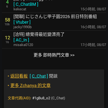
4
[
C_ChatBM
]
6
kekecat
15小時前
,
08/07
[閒聊] にじさんじ甲子園2026 前日特別番組
58
[
Vtuber
]
106
jacky1990b
16小時前
,
08/07
[洽特] 總覺得最近變漂亮了
12
[
AC_In
]
16
misaka0120
17小時前
,
08/07
更多 即時熱門文章 >>
‣
返回看板
[
C_Chat
]
閒談
‣
更多 Zchanya 的文章
文章代碼(AID):
#1gBu8_o2
(C_Chat)