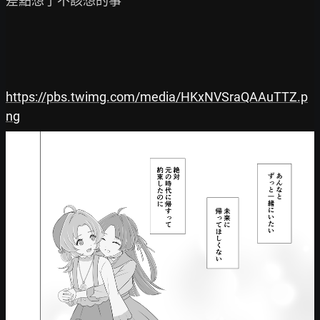
差點想了不該想的事

https://pbs.twimg.com/media/HKxNVSraQAAuTTZ.p
ng