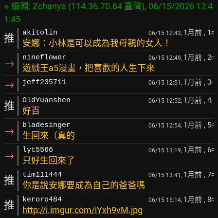
※ 編輯: Zchanya (114.36.70.64 臺灣), 06/15/2026 12:4
1月前
, 1
akitolin
06/15 12:43,
F
推
安娜：小林是可以成為我母親的女人！
1月前
, 2
nineflower
06/15 12:49,
F
→
遊戲王a5漫畫，把喜歡的人生下來
1月前
, 3
→
jeff235711
06/15 12:51,
F
1月前
, 4
OldYuanshen
06/15 12:52,
F
推
好百
1月前
, 5
bladesinger
06/15 12:54,
F
→
生回來（真的
1月前
, 6
lyt5566
06/15 13:19,
F
→
只好生回來了
1月前
, 7
tim111444
06/15 13:41,
F
推
你是說安娜要成為自己的爸爸嗎
1月前
, 8
keroro484
06/15 15:14,
F
推
http://i.imgur.com/iYxh9vM.jpg