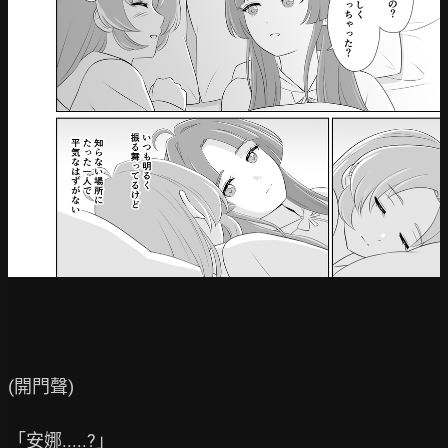
(開門聲)

「安娜.....?」
