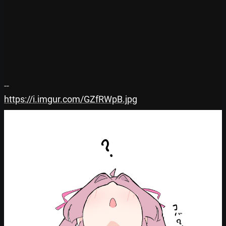
https://i.imgur.com/GZfRWpB.jpg