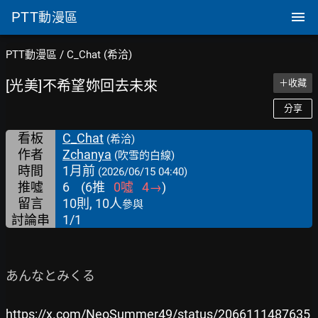
PTT
動漫區
PTT動漫區
/
C_Chat (希洽)
[光美]不希望妳回去未來
＋收藏
分享
看板
C_Chat
(希洽)
作者
Zchanya
(吹雪的白線)
時間
1月前
(2026/06/15 04:40)
推噓
6
(
6
推
0
噓
4
→
)
留言
10則, 10人
參與
討論串
1/1
あんなとみくる

https://x.com/NeoSummer49/status/2066111487635