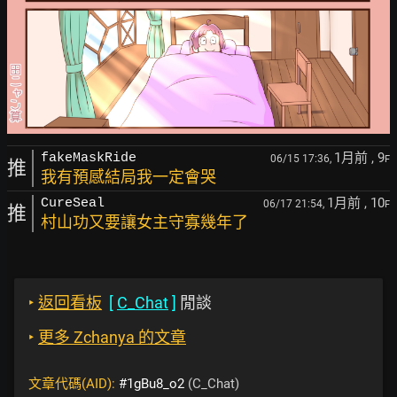
1月前
, 9
fakeMaskRide
06/15 17:36,
F
推
我有預感結局我一定會哭
1月前
, 10
CureSeal
06/17 21:54,
F
推
村山功又要讓女主守寡幾年了
‣
返回看板
[
C_Chat
]
閒談
‣
更多 Zchanya 的文章
文章代碼(AID):
#1gBu8_o2
(C_Chat)