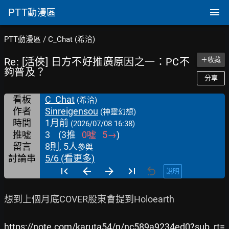
PTT
動漫區
PTT動漫區
/
C_Chat (希洽)
Re: [活俠] 日方不好推廣原因之一：PC不
＋收藏
夠普及？
分享
看板
C_Chat
(希洽)
作者
Sinreigensou
(神靈幻想)
時間
1月前
(2026/07/08 16:38)
推噓
3
(
3
推
0
噓
5
→
)
留言
8則, 5人
參與
討論串
5/6 (看更多)
說明
想到上個月底COVER股東會提到Holoearth

https://note.com/karuta54/n/nc589a9234ed0?sub_rt=