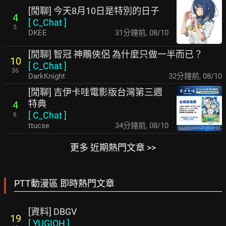
[閒聊] 今天8月10日是特別的日子
4
[
C_Chat
]
5
DKEE
31分鐘前
,
08/10
[閒聊] 智冠 神鵰俠侶 為什麼只做一半而已？
10
[
C_Chat
]
36
DarkKnight
32分鐘前
,
08/10
[閒聊] 吉伊卡哇電影版台灣第三週
特典
4
[
C_Chat
]
6
ttucse
34分鐘前
,
08/10
更多 近期熱門文章 >>
PTT動漫區 即時熱門文章
[資料] DBGV
19
[
YUGIOH
]