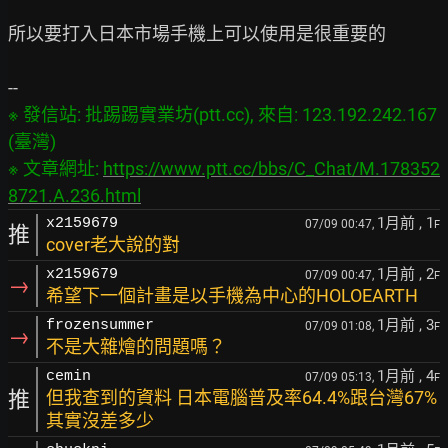
所以要打入日本市場手機上可以使用是很重要的

※ 發信站: 批踢踢實業坊(ptt.cc), 來自: 123.192.242.167 
(臺灣)

※ 文章網址: 
https://www.ptt.cc/bbs/C_Chat/M.178352
8721.A.236.html
1月前
, 1
x2159679
07/09 00:47,
F
推
cover老大說的對
1月前
, 2
x2159679
07/09 00:47,
F
→
希望下一個計畫是以手機為中心的HOLOEARTH
1月前
, 3
frozensummer
07/09 01:08,
F
→
不是大雜燴的問題嗎？
1月前
, 4
cemin
07/09 05:13,
F
推
但我查到的資料 日本電腦普及率64.4%跟台灣67%
其實沒差多少