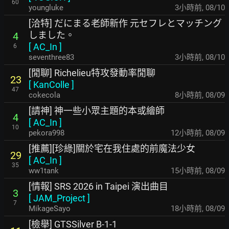
60
youngluke
3小時前
,
08/10
[洽特] だにまる老師新作 元セフレとマッチング
しました。
4
[
AC_In
]
6
seventhree83
3小時前
,
08/10
[閒聊] Richelieu特攻發動率閒聊
23
[
KanColle
]
47
cokecola
8小時前
,
08/09
[請神] 神一些小眾主題的本或繪師
4
[
AC_In
]
10
pekora998
12小時前
,
08/09
[推薦][珍綠]關於宅在我住處的前魔法少女
29
[
AC_In
]
35
ww1tank
15小時前
,
08/09
[情報] SRS 2026 in Taipei 演出曲目
3
[
JAM_Project
]
7
MikageSayo
18小時前
,
08/09
[檢舉] GTSSilver B-1-1