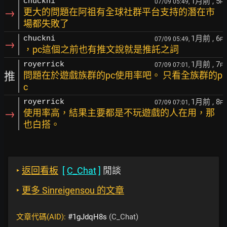
1月前
, 5
chuckni
07/09 05:49,
F
→
更大的問題在阿祖有全球社群平台支持的潛在市
場都失敗了
1月前
, 6
chuckni
07/09 05:49,
F
→
，pc這個之前也有推文說就是推託之詞
1月前
, 7
royerrick
07/09 07:01,
F
推
問題在於遊戲族群的pc使用率吧。 只看全族群的p
c
1月前
, 8
royerrick
07/09 07:01,
F
→
使用率高，結果主要都是不玩遊戲的人在用，那
也白搭。
‣
返回看板
[
C_Chat
]
閒談
‣
更多 Sinreigensou 的文章
文章代碼(AID):
#1gJdqH8s
(C_Chat)