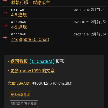
→
就執行囉，感謝版主
2月前
, 4
mazjin
05/18 10:40,
F
→
4-5 違規
2月前
, 5
arrenwu
05/19 08:21,
F
→
4-5 違規
2月前
, 6
arrenwu
05/21 13:54,
F
→
#1g3fp0fB (C_Chat)
‣
返回看板
[
C_ChatBM
]
板務
‣
更多 motw1999 的文章
文章代碼(AID):
#1g0KNZmx
(C_ChatBM)
更多分享選項
關閉廣告 方便截圖