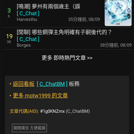
[鳴潮] 夢州有兩個歲主（誤
3
[
C_Chat
]
6
Harvesthu
35分鐘前
,
08/09
[閒聊] 哪些鋼彈主角明確有子嗣後代的？
19
[
C_Chat
]
38
Borges
38分鐘前
,
08/09
更多 即時熱門文章 >>
‣
返回看板
[
C_ChatBM
]
板務
‣
更多 motw1999 的文章
文章代碼(AID):
#1g0KNZmx
(C_ChatBM)
關閉廣告 方便截圖