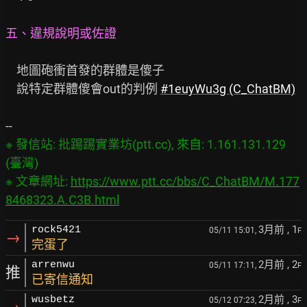
五、違規說明或佐證
    地圖砲衝首發的群體是傻子

    說特定群體傻會out的判例 
#1euyWu3g (C_ChatBM)
※ 發信站: 批踢踢實業坊(ptt.cc), 來自: 1.161.131.129 
(臺灣)

※ 文章網址: 
https://www.ptt.cc/bbs/C_ChatBM/M.177
8468323.A.C3B.html
3月前
, 1
rock5421
05/11 15:01,
F
→
完蛋了
2月前
, 2
arrenwu
05/11 17:11,
F
推
已寄信通知
2月前
, 3
wusbetz
05/12 07:23,
F