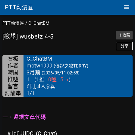
PTT
動漫區
PTT動漫區
/
C_ChatBM
[檢舉] wusbetz 4-5
＋收藏
分享
看板
C_ChatBM
作者
motw1999
(傳說之狼TERRY)
時間
3月前
(2026/05/11 02:58)
推噓
1
(
1
推
0
噓
5
→
)
留言
6則, 4人
參與
討論串
1/1
一、違規文章代碼
#1g0JUDCi (C_Chat)