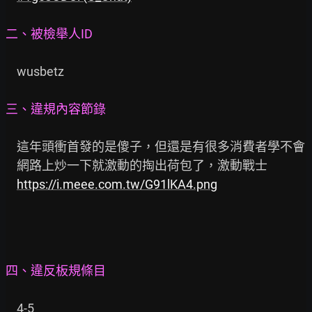
二、被檢舉人ID
    wusbetz

三、違規內容節錄
    這年頭衝首發的是傻子，但還是有很多消費者學不會

    網路上炒一下就激動的掏出荷包了，激動戰士

https://i.meee.com.tw/G91lKA4.png
四、違反板規條目
    4-5
