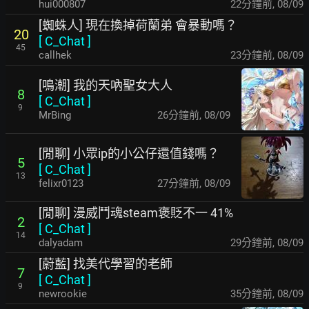
hui000807
22分鐘前
,
08/09
[蜘蛛人] 現在換掉荷蘭弟 會暴動嗎？
20
[
C_Chat
]
45
callhek
23分鐘前
,
08/09
[鳴潮] 我的天吶聖女大人
8
[
C_Chat
]
9
MrBing
26分鐘前
,
08/09
[閒聊] 小眾ip的小公仔還值錢嗎？
5
[
C_Chat
]
13
felixr0123
27分鐘前
,
08/09
[閒聊] 漫威鬥魂steam褒貶不一 41%
2
[
C_Chat
]
14
dalyadam
29分鐘前
,
08/09
[蔚藍] 找美代學習的老師
7
[
C_Chat
]
9
newrookie
35分鐘前
,
08/09