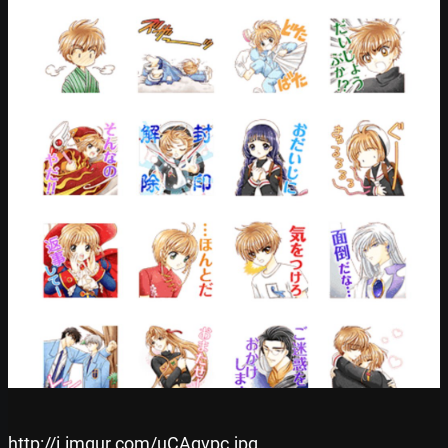
http://i.imgur.com/uCAgvpc.jpg