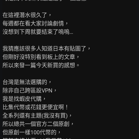
在這裡潛水很久了，

每週都在看大家討論劇情，

沒想到下周就要結束了嗚嗚…

我猜應該很多人知道日本有貼圖了，

但剛好沒特別看到板上的文章，

所以來發一篇今天新買的感想。

台灣是無法選購的，

除非自己跨區設VPN，

我是找蝦皮代購，

比集代幣或花錢更便宜啊！

全系列還有主題(我沒有買)，

所以總共一個官方二個原創，

但原創一樣100代幣的，
