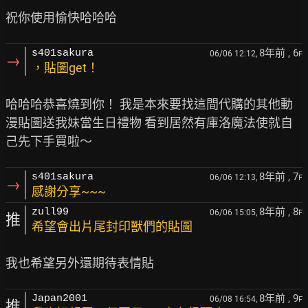
8年前
, 6
s401sakura
06/06 12:12,
F
→
，貼圖get！
哈哈哈恭喜燒到你！ 我是本來要找這間代購的其他動
漫貼圖送我妹當生日禮物 看到居然有庫洛魔法使就自
8年前
, 7
s401sakura
06/06 12:13,
F
→
感謝分享~~~
8年前
, 8
zull99
06/06 15:05,
F
推
希望會出片尾封印獸們的貼圖
8年前
, 9
Japan2001
06/08 16:54,
F
推