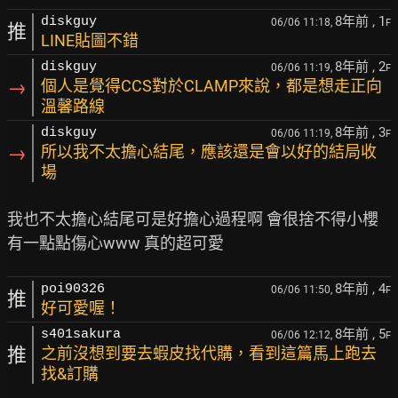
8年前
, 1
diskguy
06/06 11:18,
F
推
LINE貼圖不錯
8年前
, 2
diskguy
06/06 11:19,
F
→
個人是覺得CCS對於CLAMP來說，都是想走正向
溫馨路線
8年前
, 3
diskguy
06/06 11:19,
F
→
所以我不太擔心結尾，應該還是會以好的結局收
場
我也不太擔心結尾可是好擔心過程啊 會很捨不得小櫻
8年前
, 4
poi90326
06/06 11:50,
F
推
好可愛喔！
8年前
, 5
s401sakura
06/06 12:12,
F
推
之前沒想到要去蝦皮找代購，看到這篇馬上跑去
找&訂購