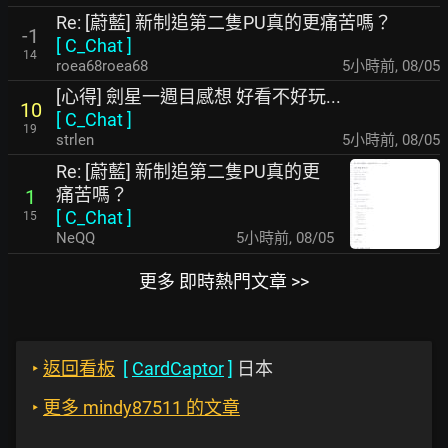
Re: [蔚藍] 新制追第二隻PU真的更痛苦嗎？
-1
[
C_Chat
]
14
roea68roea68
5小時前
,
08/05
[心得] 劍星一週目感想 好看不好玩...
10
[
C_Chat
]
19
strlen
5小時前
,
08/05
Re: [蔚藍] 新制追第二隻PU真的更
痛苦嗎？
1
[
C_Chat
]
15
NeQQ
5小時前
,
08/05
更多 即時熱門文章 >>
‣
返回看板
[
CardCaptor
]
日本
‣
更多 mindy87511 的文章