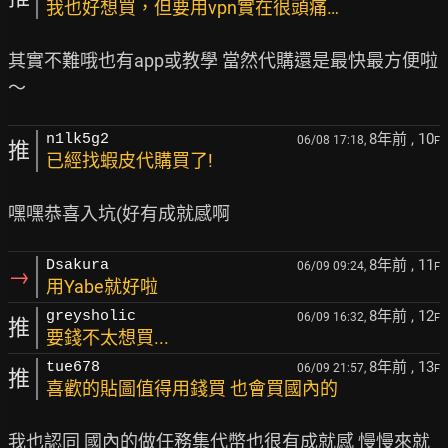
我也好想買，但要用vpn實在很頭痛…
其實不難哦也有app或教學 當然代購還是最快最方便啦
8年前
, 10
n1lk5g2
06/08 17:18,
F
推
已經找蝦皮代購買了!
8年前
, 11
Dsakura
06/09 09:24,
F
→
用Yabe就好啦
8年前
, 12
greysholic
06/09 16:32,
F
推
要錢不太想買...
8年前
, 13
tue678
06/09 21:57,
F
推
喜歡的貼圖值得用錢買 也會買國內的
我也認同 國內的做任務集代幣也很有成就感 慢慢來就