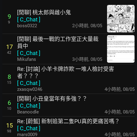
[閒聊] 桃太郎與雌小鬼
9
[
C_Chat
]
9
boss0322
2小時前
,
08/05
[閒聊] 最後一戰的工作室正大量裁
員中
17
[
C_Chat
]
42
Mikufans
3小時前
,
08/05
Re: [討論] 小羊卡牌詐欺 一堆人檢討受害
者？？？
8
[
C_Chat
]
15
zxasqw0246
4小時前
,
08/05
[閒聊] 小丑皇當年有多強？？
6
[
C_Chat
]
10
Beanoodle
4小時前
,
08/05
Re: [蔚藍] 新制追第二隻PU真的更痛苦嗎？
15
[
C_Chat
]
98
mars0009
4小時前
,
08/05