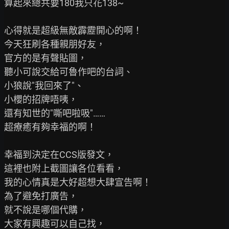
算起來總共要180我只花138~

心得就是超級無敵霹靂開心的啊！

今天狂刷各種親朋好友，

官方的是有聲貼圖，

聽小可說交給可魯作吧的台詞、

小狼說"我回來了"、

小櫻的招牌唔咦，

還有知世的"嘶吧啦吸"……

超療癒有夠幸福的啊！

幸福到決定在CCS版發文，

這裡也附上截圖讓各位看看，

我的心情真是大好超想大肆宣告啊！

為了避免打廣告，

就不說是哪個代購，

大家有興趣可以自己找，
