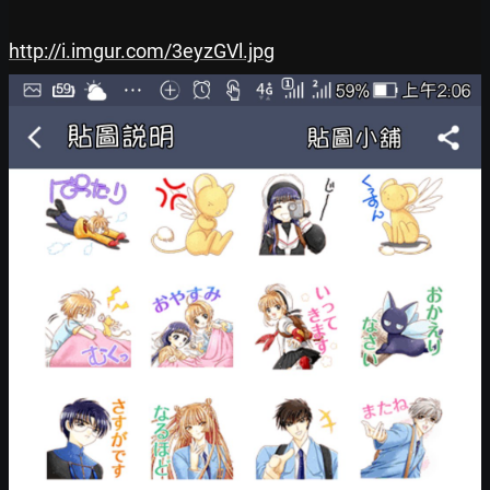
http://i.imgur.com/3eyzGVl.jpg