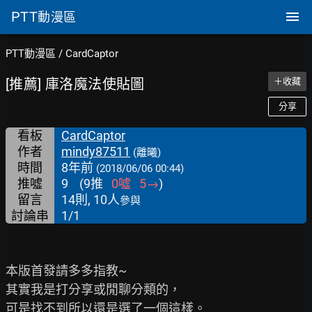
PTT
動漫區
PTT動漫區
/
CardCaptor
[推薦] 庫洛魔法使貼圖
＋收藏
分享
看板
CardCaptor
作者
mindy87511
(離曦)
時間
8年前
(2018/06/06 00:44)
推噓
9
(
9
推
0
噓
5
→
)
留言
14則, 10人
參與
討論串
1/1
本版首發請多多指教~

其實我是打分享或閒聊分類的，

可是找不到所以還是選了一個這樣。
