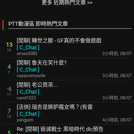
更多 近期熱門文章 >>
PTT動漫區 即時熱門文章
[閒聊] 轉世之獸 - GF真的不會做遊戲
13
[
C_Chat
]
19
xmas0080
2小時前
,
08/07
[閒聊] 魯夫在笑什麼?
4
[
C_Chat
]
7
nayeonmywife
3小時前
,
08/07
[閒聊] 老公買茶...
-6
[
C_Chat
]
11
cand1023
3小時前
,
08/07
[活俠] 瑞杏是嫉妒魔女嗎？(有雷
7
[
C_Chat
]
15
yangjam
4小時前
,
08/07
Re: [閒聊] 毀滅戰士 黑暗時代 dlc預告
5