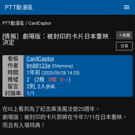
PTT
動漫區
PTT動漫區
/
CardCaptor
[情報］劇場版：被封印的卡片日本重映
＋收藏
決定
分享
看板
CardCaptor
作者
lm88123e
(Dilemma)
時間
1年前
(2025/05/28 14:25)
推噓
2
(
2
推
0
噓
0
→
)
留言
2則, 2人
參與
討論串
1/1
在IG上看到為了紀念庫洛魔法使25週年，

劇場版：被封印的卡片即將在今年7/11在日本重映，
而且有入場特典！
