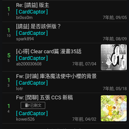
Re: [請益] 版主
1
[
CardCaptor
]
1
bi0ss0m
7年前
,
09/05
[請益] 是否該併版？
1
[
CardCaptor
]
10
spark894
7年前
,
08/09
[心得] Clear card篇 漫畫35話
5
[
CardCaptor
]
5
ab200030608
7年前
,
07/04
Fw: [討論] 庫洛魔法使中小櫻的背景
1
[
CardCaptor
]
3
lotr
7年前
,
05/18
Fw: [閒聊] 五張 CCS 新稿
1
已刪文
4
[
CardCaptor
]
kowei526
7年前
,
04/02