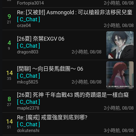
Fortopia3014
2小時前
,
08/08
Re: [又被封] Asmongold : 可以槍殺非法移民兒童
9
[
C_Chat
]
21
orze04
2小時前
,
08/08
[26夏] 奈葉EXGV 06
4
[
C_Chat
]
9
dragon803
2小時前
,
08/08
[閒聊] ～向日葵馬戲團～ 06
14
[
C_Chat
]
35
mkcg5825
2小時前
,
08/08
[26夏] 死神 千年血戰43 媽的奇蹟還是一樣白癡
8
[
C_Chat
]
27
maple2378
2小時前
,
08/08
Re: [魔戒] 戒靈強度到底到哪?
14
[
C_Chat
]
51
dokutenshi
3小時前
,
08/08