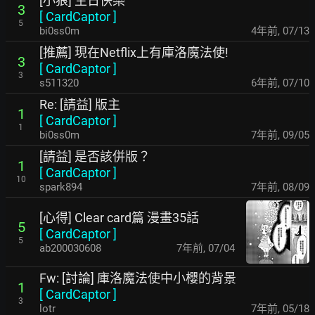
[小狼] 生日快樂
3
[
CardCaptor
]
5
bi0ss0m
4年前
,
07/13
[推薦] 現在Netflix上有庫洛魔法使!
3
[
CardCaptor
]
3
s511320
6年前
,
07/10
Re: [請益] 版主
1
[
CardCaptor
]
1
bi0ss0m
7年前
,
09/05
[請益] 是否該併版？
1
[
CardCaptor
]
10
spark894
7年前
,
08/09
[心得] Clear card篇 漫畫35話
5
[
CardCaptor
]
5
ab200030608
7年前
,
07/04
Fw: [討論] 庫洛魔法使中小櫻的背景
1
[
CardCaptor
]
3
lotr
7年前
,
05/18