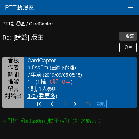
PTT
動漫區
PTT動漫區
/
CardCaptor
Re: [請益] 版主
＋收藏
分享
看板
CardCaptor
作者
bi0ss0m
(屋簷下的貓)
時間
7年前
(2019/09/05 05:15)
推噓
1
(
1
推
0
噓
0
→
)
留言
1則, 1人
參與
討論串
3/3 (看更多)
說明