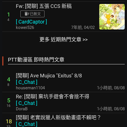
Fw: [閒聊] 五張 CCS 新稿
1
已刪文
4
[
CardCaptor
]
kowei526
7年前
,
04/02
更多 近期熱門文章 >>
PTT動漫區 即時熱門文章
[閒聊] Ave Mujica "Exitus" 8/8
4
[
C_Chat
]
8
houseman1104
1小時前
,
08/08
Re: [閒聊] 棄坑手遊會不會捨不得
5
[
C_Chat
]
16
DoraB
1小時前
,
08/08
[閒聊] 老實說獵人新版動畫還不賴吧？
18
[
C_Chat
]
33