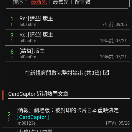
排序：
最新先
|
最舊先
|
留言數
Re: [請益] 版主
1
bi0ss0m
7年前
,
09/05
1
Re: [請益] 版主
3
bi0ss0m
19年前
,
07/21
3
[請益] 版主
6
bi0ss0m
19年前
,
07/21
6
open_in_new
在新視窗開啟完整討論串 (共3篇)
CardCaptor 近期熱門文章
[情報］劇場版：被封印的卡片日本重映決定
2
[
CardCaptor
]
2
lm88123e
1年前
,
05/28