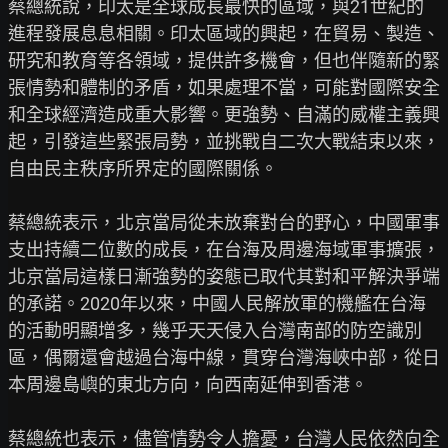
蔡總統說，印太是全球成長最快的區域，與21世紀的
進程發展息息相關。印太區域的興起，在貿易、製造、
研究和教育等各領域，提供許多機會，但也伴隨新的緊
張情勢和體制的矛盾，如果處理不當，可能對國際安全
和全球經濟造成重大影響。更強勢、自滿的威權主義興
起，引發這些緊張局勢，並挑戰自二次大戰結束以來，
自由民主秩序所界定的國際關係。

蔡總統表示，北京當局從未放棄對台的野心，中國軍事
支出持續二位數的成長，在台海及周邊海域軍事擴張，
北京當局這樣日漸強勢的姿態已取代其對和平解決爭端
的承諾。2020年以來，中國人民解放軍的機艦在台海
的活動明顯增多，幾乎天天侵入台灣南部的防空識別
區，偶爾還會越過台海中線，貫穿台灣海峽中部，從日
本周邊島嶼的東北方向，向西南延伸到香港。

蔡總統也表示，儘管情勢令人擔憂，台灣人民依然向全