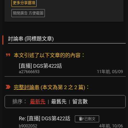
更多分享選項
關閉廣告 方便截圖
討論串 (同標題文章)
本文引述了以下文章的的內容：
[直播] DGS第422話
a27666693
11年前
,
05/09
完整討論串
(本文為第 2 之 2 篇)：
排序：
最新先
|
最舊先
|
留言數
Re: [直播] DGS第422話
已刪文
b9002052
4年前
,
10/06