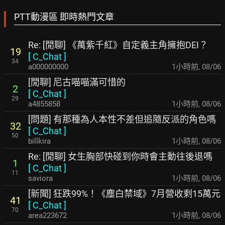
PTT動漫區 即時熱門文章
Re: [閒聊] 《萬紫千紅》自定義主角擁抱DEI？
19
[
C_Chat
]
34
a000000000
1小時前
,
08/06
[閒聊] 尼古喵喵滿可惜的
2
[
C_Chat
]
29
a4855858
1小時前
,
08/06
[問題] 有那種為人本性不差但追隨反派的角色嗎
32
[
C_Chat
]
50
billkira
1小時前
,
08/06
Re: [閒聊] 女生胸部快碰到你時會主動往後退嗎
1
[
C_Chat
]
11
saviora
1小時前
,
08/06
[新聞] 狂跌99%！《塵白禁域》7月營收剩15萬元
41
[
C_Chat
]
70
area223672
1小時前
,
08/06