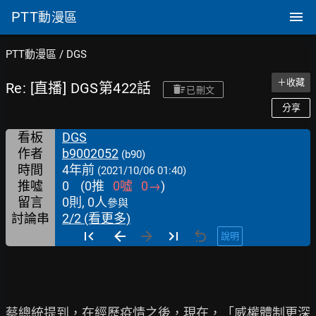
PTT
動漫區
PTT動漫區
/
DGS
＋收藏
Re: [直播] DGS第422話
已刪文
分享
看板
DGS
作者
b9002052
(b90)
時間
4年前
(2021/10/06 01:40)
推噓
0
(
0
推
0
噓
0
→
)
留言
0則, 0人
參與
討論串
2/2 (看更多)
說明
蔡總統提到，在經歷疫情之後，現在，「威權體制更深