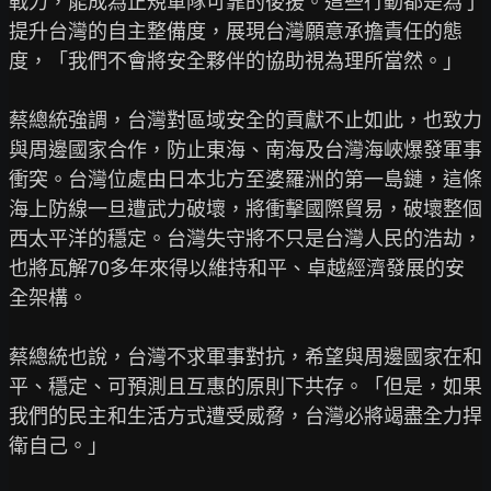
戰力，能成為正規軍隊可靠的後援。這些行動都是為了
提升台灣的自主整備度，展現台灣願意承擔責任的態
度，「我們不會將安全夥伴的協助視為理所當然。」

蔡總統強調，台灣對區域安全的貢獻不止如此，也致力
與周邊國家合作，防止東海、南海及台灣海峽爆發軍事
衝突。台灣位處由日本北方至婆羅洲的第一島鏈，這條
海上防線一旦遭武力破壞，將衝擊國際貿易，破壞整個
西太平洋的穩定。台灣失守將不只是台灣人民的浩劫，
也將瓦解70多年來得以維持和平、卓越經濟發展的安
全架構。

蔡總統也說，台灣不求軍事對抗，希望與周邊國家在和
平、穩定、可預測且互惠的原則下共存。「但是，如果
我們的民主和生活方式遭受威脅，台灣必將竭盡全力捍
衛自己。」
