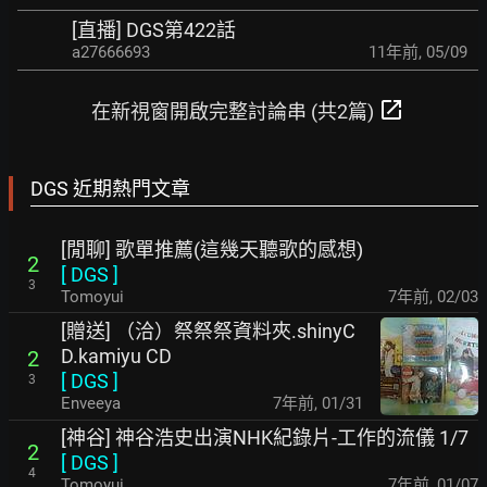
[直播] DGS第422話
a27666693
11年前
,
05/09
open_in_new
在新視窗開啟完整討論串 (共2篇)
DGS 近期熱門文章
[閒聊] 歌單推薦(這幾天聽歌的感想)
2
[
DGS
]
3
Tomoyui
7年前
,
02/03
[贈送] （洽）祭祭祭資料夾.shinyC
D.kamiyu CD
2
[
DGS
]
3
Enveeya
7年前
,
01/31
[神谷] 神谷浩史出演NHK紀錄片-工作的流儀 1/7
2
[
DGS
]
4
Tomoyui
7年前
,
01/07