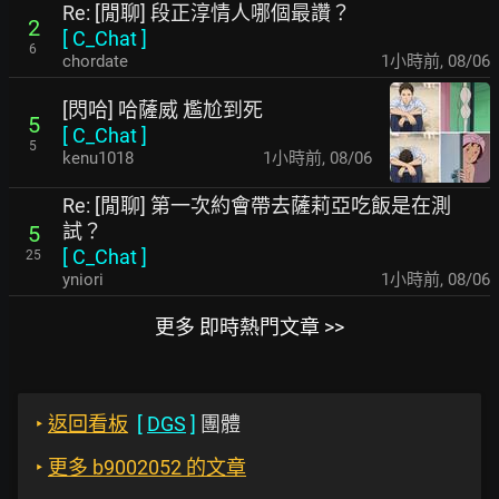
Re: [閒聊] 段正淳情人哪個最讚？
2
[
C_Chat
]
6
chordate
1小時前
,
08/06
[閃哈] 哈薩威 尷尬到死
5
[
C_Chat
]
5
kenu1018
1小時前
,
08/06
Re: [閒聊] 第一次約會帶去薩莉亞吃飯是在測
試？
5
[
C_Chat
]
25
yniori
1小時前
,
08/06
更多 即時熱門文章 >>
‣
返回看板
[
DGS
]
團體
‣
更多 b9002052 的文章