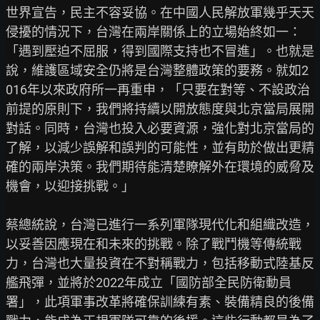
世界宣告，民主不容妥協。在中國人民解放軍幾乎天天
侵擾的情況下，台灣在兩岸關係上的立場始終如一：
「遇到壓迫不屈服，得到國際支持也不冒進」。也就是
說，維護區域安全仍將是台灣整體政策的要務。就如2
016年以來政府所一再重申，「只要在對等、不設政治
前提的原則下，我們將持續以開放態度與北京當局展開
對話。同時，台灣也投入必要資源，強化對北京當局的
了解，以減少誤解和誤判的可能性，並有助於做出更精
確的兩岸決策。我們期待能清楚瞭解外在環境的威脅及
機會，以迎接挑戰。」

蔡總統說，台灣已進行一系列軍隊現代化和組織改造，
以妥善因應現在和未來的挑戰。除了戰鬥機等傳統戰
力，台灣也大量投資在不對稱戰力，包括移動式陸基反
艦飛彈，並將於2022年成立「國防部全民防衛動員
署」，此項軍事改革將確保訓練有素、裝備精良的後備