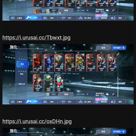
https://i.urusai.cc/Tbwxt.jpg
https://i.urusai.cc/oxDHn.jpg