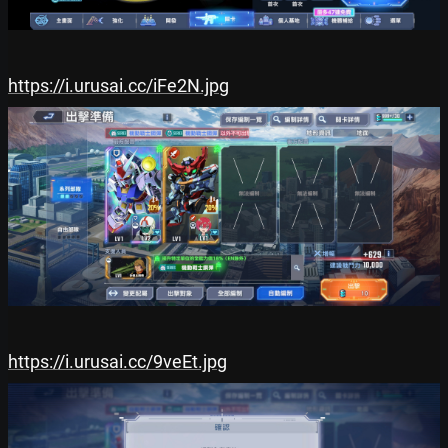
https://i.urusai.cc/iFe2N.jpg
https://i.urusai.cc/9veEt.jpg