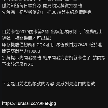
隱約知道每日領資源  開局領完獎賞抽機體

先解完「初學者使命」  把0079等主線劇情跑完

目前卡在0079關卡第3關  出擊組隊限制（「機動戰士
鋼彈」相關機體才可出擊）

庫存機體僅初鋼和GQX可用  隊伍戰鬥力7648  低於進
關建議戰鬥力10000

系統提示先開發機體  結果開發完吉姆就卡住了  請問接
下來該怎麼作XD

下面是目前遊戲帳號的內容  先感謝先進們的指教

https://i.urusai.cc/A9FeF.jpg