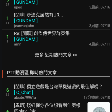
[
GUNDAM
]
29
upeo
3周前
,
07/16
[閒聊] 沙迪克居然有UR...
1
[
GUNDAM
]
11
jeanvanjohn
3周前
,
07/15
Re: [閒聊] 創傑傳世界群英集
1
[
GUNDAM
]
1
amn
4周前
,
07/11
更多 近期熱門文章 >>
PTT動漫區 即時熱門文章
[閒聊] 獨立遊戲是台灣單機遊戲的最佳解嗎？
6
[
C_Chat
]
32
abcde79961a
17分鐘前
,
08/10
[異環] 殘虹懂你各位想看到什麼樣
的play（雷
6