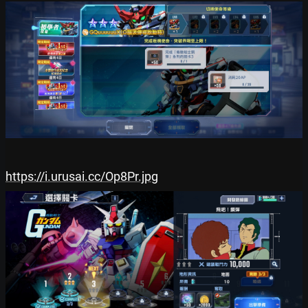
https://i.urusai.cc/Op8Pr.jpg