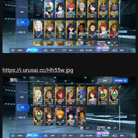
https://i.urusai.cc/Hh55w.jpg