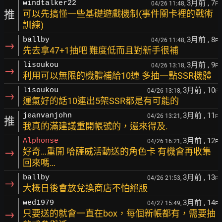
3月前
, 7
windtalker22
04/26 11:48,
F
推
可以先搞懂一些基礎遊戲機制(事件關卡裡的戰術
訓練)
3月前
, 8
ballby
04/26 11:48,
F
→
先去拿47+1抽吧 難度低而且對新手很補
3月前
, 9
lisoukou
04/26 13:18,
F
→
利用可以無限的機體補給10連 多抽一點SSR機體
3月前
, 10
lisoukou
04/26 13:18,
F
→
運氣好的話10連出5架SSR都是有可能的
3月前
, 11
jeanvanjohn
04/26 13:21,
F
推
我真的滿建議重開帳號的，還來得及.
3月前
, 12
Alphonse
04/26 16:21,
F
→
好奇…重開 哈薩威活動送的角色卡 有機會再收集
回來嗎…
3月前
, 13
ballby
04/26 21:53,
F
→
大概日後會放兌換商店不怕絕版
3月前
, 14
wed1979
04/27 15:49,
F
→
只要送的就會一直在box，每個新帳都有，需要抽