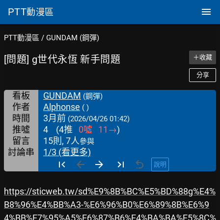
PTT
動漫區
PTT動漫區
/
GUNDAM (鋼彈)
[問題] g世代永恆 新手問題
＋收藏
分享
看板
GUNDAM
(鋼彈)
作者
Alphonse
( )
時間
3月前
(2026/04/26 01:42)
推噓
4
(
4
推
0
噓
11
→
)
留言
15則, 7人
參與
討論串
1/3 (看更多)
說明
https://sticweb.tw/sd%E9%8B%BC%E5%BD%88g%E4%
B8%96%E4%BB%A3-%E6%96%B0%E6%89%8B%E6%9
4%BB%E7%95%A5%E6%87%B6%E4%BA%BA%E5%8C%