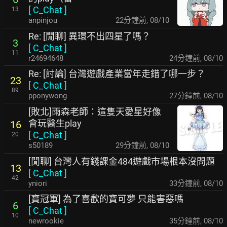
[
C_Chat
]
13
anpinjou
22分鐘前
,
08/10
Re: [閒聊] 異環不出四星了嗎？
3
[
C_Chat
]
11
r24694648
24分鐘前
,
08/10
Re: [討論] 台灣遊戲產業當年走錯了哪一步？
23
[
C_Chat
]
89
pponywong
27分鐘前
,
08/10
[敗北]雨森老師：這隻天愛星好像
會玩醫生play
16
[
C_Chat
]
20
s50189
29分鐘前
,
08/10
[閒聊] 台灣人有錢課金484遊戲市場根本沒問題
13
[
C_Chat
]
42
yniori
33分鐘前
,
08/10
[寶冠軍] 為了喜歡的寶可夢 只能害惡嗎
6
[
C_Chat
]
10
newrookie
35分鐘前
,
08/10