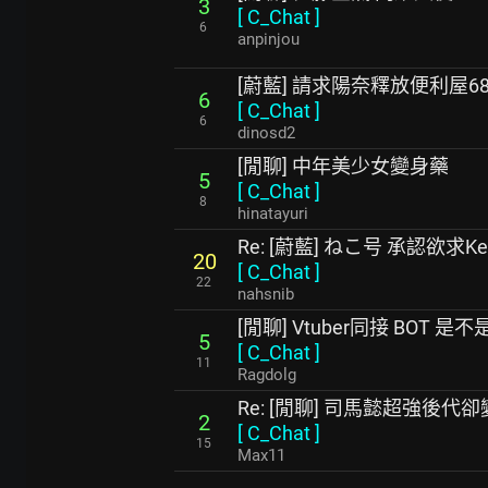
3
[
C_Chat
]
6
anpinjou
[蔚藍] 請求陽奈釋放便利屋68(fir
6
[
C_Chat
]
6
dinosd2
[閒聊] 中年美少女變身藥
5
[
C_Chat
]
8
hinatayuri
Re: [蔚藍] ねこ号 承認欲求Ke
20
[
C_Chat
]
22
nahsnib
[閒聊] Vtuber同接 BOT 
5
[
C_Chat
]
11
Ragdolg
Re: [閒聊] 司馬懿超強後
2
[
C_Chat
]
15
Max11