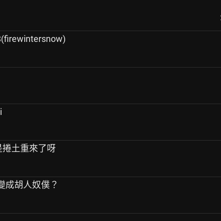
ewintersnow)
i
是不是捲土重來了呀
代卻變成胡人奴僕？