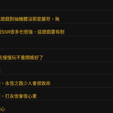
這遊戲對抽機體沒那麼嚴苛，無
況SSR很多也很強，這遊戲要有耐
就先慢慢玩不重開帳好了
機
駛，永恆之路少人會很致命
雨，打永恆會很心累
開心