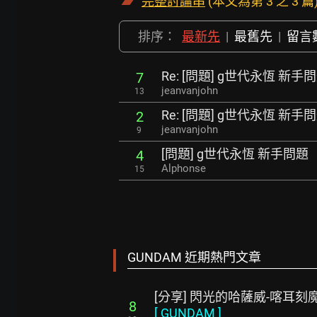
完整討論串
(本文為第 3 之 3 篇
排序：
最新先
|
最舊先
|
留言
Re: [問題] g世代永恆 新手
7
jeanvanjohn
13
Re: [問題] g世代永恆 新手
2
jeanvanjohn
9
[問題] g世代永恆 新手問題
4
Alphonse
15
GUNDAM 近期熱門文章
[分享] 閃光的哈薩威-喀耳刻魔女 P
8
[
GUNDAM
]