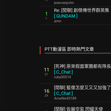
11
jeanvanjohn
Re: [閒聊] 創傑傳世界群英集
1
[
GUNDAM
]
1
amn
PTT動漫區 即時熱門文章
[死神] 原來假面軍團都有隊
11
[
C_Chat
]
21
ruby00514
[閒聊] 藍傻怎麼又又又加強了
16
[
C_Chat
]
29
AmeNe43189
[閒聊] 佐藤空氣 閃耀天使