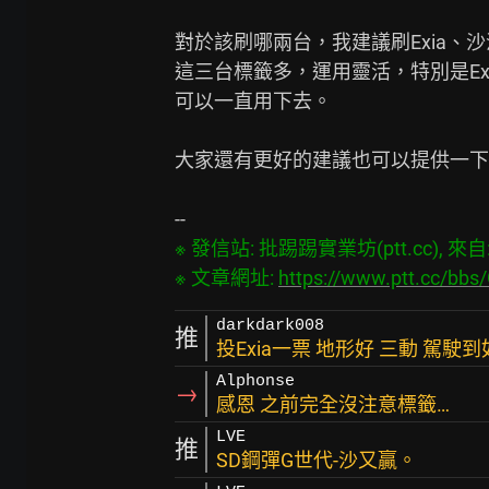
對於該刷哪兩台，我建議刷Exia、沙
這三台標籤多，運用靈活，特別是Ex
可以一直用下去。

大家還有更好的建議也可以提供一下
※ 發信站: 批踢踢實業坊(ptt.cc), 來自: 1
※ 文章網址: 
https://www.ptt.cc/b
darkdark008
推
投Exia一票 地形好 三動 駕
Alphonse
→
感恩 之前完全沒注意標籤…
LVE
推
SD鋼彈G世代-沙又贏。