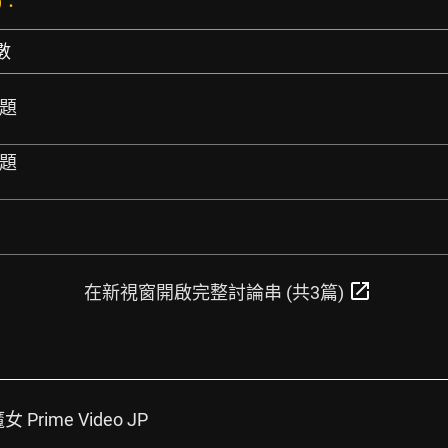
)：
數
問題
問題
open_in_new
在新視窗開啟完整討論串 (共3篇)
rime Video JP