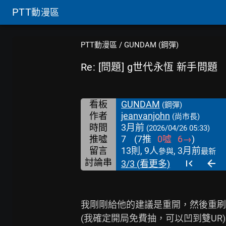
PTT
動漫區
PTT動漫區
/
GUNDAM (鋼彈)
Re: [問題] g世代永恆 新手問題
看板
GUNDAM
(鋼彈)
作者
jeanvanjohn
(尚市長)
時間
3月前
(2026/04/26 05:33)
推噓
7
(
7
推
0
噓
6
→
)
留言
13則, 9人
, 3月前
參與
最新
討論串
3/3 (看更多)
我剛剛給他的建議是重開，然後重刷個
(我確定開局免費抽，可以凹到雙UR)
