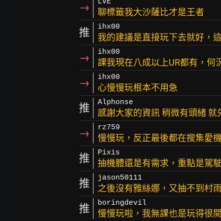
LVE
→
聊標籤我大沙薩比才是王者
ihx00
推
我的建議是直接玩下去就好，
ihx00
→
課我現在八成以上UR都有，何
ihx00
→
心慢慢玩根本不用急
Alphonse
推
感謝大家的資訊 稍微有頭緒 
rz759
→
慢慢玩，反正最後都在搜集愛
Pixis
推
抽機體還是有需求，重點是駕
jason50111
推
之後沒有雅絲娜，又抽不到村
boringdevil
推
慢慢玩啦，我無課也是玩得很