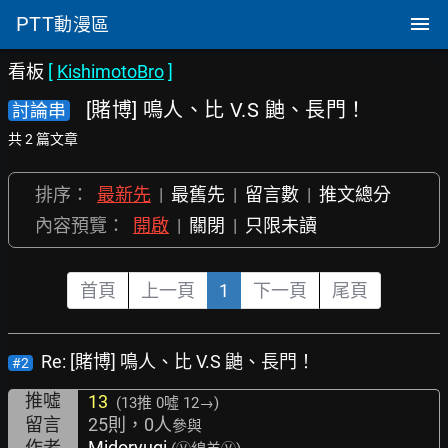
PTT
動漫區
看板
[
KishimotoBro
]
[賭博] 鳴人、比 V.S 鼬、長門！
討論串
共 2 篇文章
排序：
最新先
|
最舊先
|
留言數
|
推文總分
內容預覽：
開啟
|
關閉
|
只限未讀
首頁
上一頁
1
下一頁
尾頁
Re: [賭博] 鳴人、比 V.S 鼬、長門！
#2
推噓
13
(13推
0噓 12→
)
留言
25則，0人
參與
作者
Midoryugi