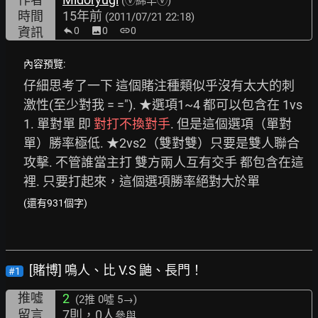
(Ⓥ綿羊Ⓥ)
時間
15年前
(2011/07/21 22:18)
資訊
0
image
0
link
0
內容預覽:
仔細思考了一下 這個賭注種類似乎沒有太大的刺
激性(至少對我 = ="). ★選項1~4 都可以包含在 1vs
1. 單對單 即 
對打不換對手
. 但是這個選項（單對
單）勝率極低. ★2vs2（雙對雙）只要是雙人聯合
攻擊. 不管誰當主打 雙方兩人互有交手 都包含在這
裡. 只要打起來，這個選項勝率絕對大於單
(還有931個字)
[賭博] 鳴人、比 V.S 鼬、長門！
#1
推噓
2
(2推
0噓 5→
)
留言
7則，0人
參與