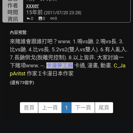
作者
xxxer
時間
15年前
(2011/07/20 23:28)
資訊
0
image
0
link
0
內容預覽:
來賭誰會跟誰打吧？www. 1.鳴vs鼬. 2.鳴vs長. 3.
比vs鼬. 4.比vs長. 5.2vs2(雙人vs雙人). 6.有人亂入. 
7.長鼬倒戈(脫離兜控制). 8.以上皆非. 大家討論一
下賭項www. --. 
卡漫夢工廠
 卡通, 漫畫, 動畫. 
C_Ja
pAritst
 作家 Σ卡漫日本作家
(還有73個字)
首頁
上一頁
1
下一頁
尾頁