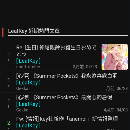
LeafKey 近期熱門文章
Re: [生日] 神尾観鈴お誕生日おめで
とう
1
[
LeafKey
]
1
scotttomlee
2周前
,
07/23
[心得] 《Summer Pockets》我永遠喜歡白羽
1
[
LeafKey
]
2
Gekka
1月前
,
06/28
[心得] 《Summer Pockets》最開心的暑假
1
[
LeafKey
]
1
Gekka
4月前
,
04/08
Fw: [情報] key社新作「anemoi」新情報整理
2
[
LeafKey
]
7