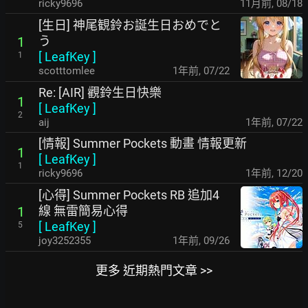
ricky9696
11月前
,
08/18
[生日] 神尾観鈴お誕生日おめでと
う
1
[
LeafKey
]
1
scotttomlee
1年前
,
07/22
Re: [AIR] 觀鈴生日快樂
1
[
LeafKey
]
2
aij
1年前
,
07/22
[情報] Summer Pockets 動畫 情報更新
1
[
LeafKey
]
1
ricky9696
1年前
,
12/20
[心得] Summer Pockets RB 追加4
線 無雷簡易心得
1
[
LeafKey
]
5
joy3252355
1年前
,
09/26
更多 近期熱門文章 >>