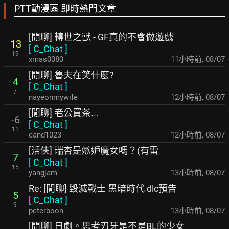
PTT動漫區 即時熱門文章
[閒聊] 轉世之獸 - GF真的不會做遊戲
13
[
C_Chat
]
19
xmas0080
11小時前
,
08/07
[閒聊] 魯夫在笑什麼?
4
[
C_Chat
]
7
nayeonmywife
12小時前
,
08/07
[閒聊] 老公買茶...
-6
[
C_Chat
]
11
cand1023
12小時前
,
08/07
[活俠] 瑞杏是嫉妒魔女嗎？(有雷
7
[
C_Chat
]
15
yangjam
13小時前
,
08/07
Re: [閒聊] 毀滅戰士 黑暗時代 dlc預告
5
[
C_Chat
]
9
peterboon
13小時前
,
08/07
[閒聊] 日劇。思考刃牙是不是BL的少女