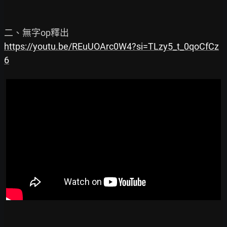
https://youtu.be/REuUOArc0W4?si=TLzy5_t_0qoCfCz
6