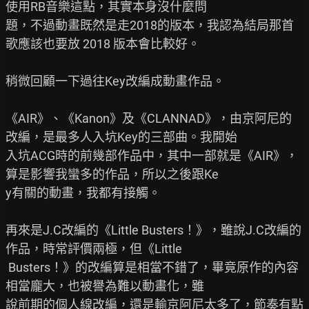
使用RB音樂這點，其實本身沒什麼問

題，不過動畫既然是走2018的版本，我認為結局那首
歌應該也要放 2018 版本會比較好。

稍微回顧一下過往Key改編成動畫作品。

《AIR》、《Kanon》及《CLANNAD》，由京阿尼的
改編，是最多人入坑Key的三部曲。我開始

入坑ACG時的前幾部作品中，其中一部就是《AIR》，
算是影響我蠻多的作品，所以之後跟Ke

y有關的動畫，我都有接觸。

再來是J.C改編的《Little Busters！》，雖說J.C改編的
作品，時常評價兩極，但《Little

 Busters！》的改編算是相當不錯了，畢竟原作的內容
相當龐大，也被譽為難以動畫化，雖

說前期的個人線改編，還是輸京阿尼太多了，節奏有點