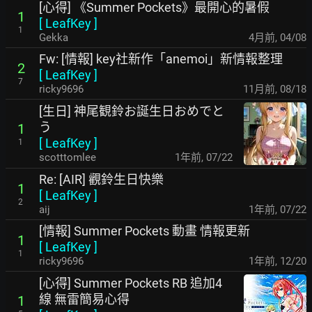
[心得] 《Summer Pockets》最開心的暑假
1
[
LeafKey
]
1
Gekka
4月前
,
04/08
Fw: [情報] key社新作「anemoi」新情報整理
2
[
LeafKey
]
7
ricky9696
11月前
,
08/18
[生日] 神尾観鈴お誕生日おめでと
う
1
[
LeafKey
]
1
scotttomlee
1年前
,
07/22
Re: [AIR] 觀鈴生日快樂
1
[
LeafKey
]
2
aij
1年前
,
07/22
[情報] Summer Pockets 動畫 情報更新
1
[
LeafKey
]
1
ricky9696
1年前
,
12/20
[心得] Summer Pockets RB 追加4
線 無雷簡易心得
1