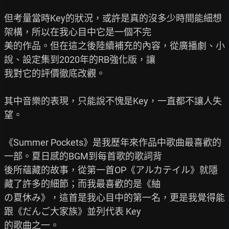
但考量當時Key的狀況，或許是真的沒多少時間能細想
架構，所以在我心目中它是一個不完

美的作品。但在這之後陸續補充的內容，從廣播劇、小
說、設定集到2020年的RB強化版，讓

我對它的評價徹底改觀。

其中音樂的表現，只能說不愧是Key，一直都不讓人失
望。

《Summer Pockets》是我歷年來作品中歌曲最喜歡的
一部。夏日感的BGM到每首歌的歌詞背

後所蘊藏的故事，從第一首OP《アルカテイル》就隱
藏了許多的細節；而我最喜歡的是《紬

の夏休み》，這首是我心目中的第一名，更是我覺得能
跟《だんご大家族》並列代表 Key

的歌曲之一。
