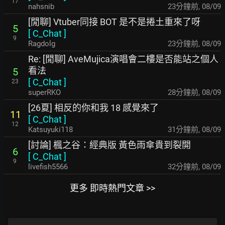
17
nahsnib
23分鐘前
,
08/09
[閒聊] Vtuber同接 BOT 是不是捲土重來了呀
5
[
C_Chat
]
9
Ragdolg
23分鐘前
,
08/09
Re: [閒聊] AveMujica演唱會二樓是否能站之個人
看法
5
[
C_Chat
]
23
superRKO
28分鐘前
,
08/09
[26夏] 相反的你和我 18 感覺來了
11
[
C_Chat
]
12
Katsuyuki118
31分鐘前
,
08/09
[討論] 楓之谷：經典版 黃色雨傘貴到裂開
6
[
C_Chat
]
9
livefish5566
32分鐘前
,
08/09
更多 即時熱門文章 >>