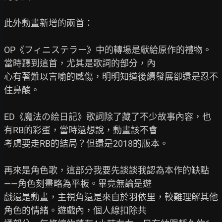
此外動畫新增的兩首：

OP《フィニステラー》中的轉場是獻給原作的禮物。
當時聽到這首，尤其是歌詞的部分，內

心有著難以言喻的感傷，明明知道後續發展卻還是忍不
住鼻酸。

ED《魔法の絵日記》歌詞除了藏了不少故事內容，也
有RB的彩蛋，當時還想說，動畫該不會

考慮要走RB的結局？但還是2018的版本。

再來是角色歌，這部分我要先談談我認為本作的缺點
——角色刻畫略為平板。畢竟無論是遊

戲還是動畫，主視角還是來自於羽依里，較難理解其他
角色的情緒。遊戲內，個人線扣除共
