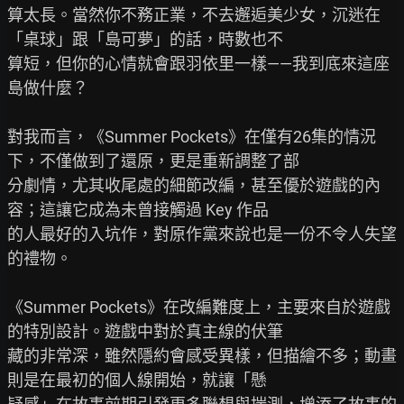
算太長。當然你不務正業，不去邂逅美少女，沉迷在
「桌球」跟「島可夢」的話，時數也不

算短，但你的心情就會跟羽依里一樣——我到底來這座
島做什麼？

對我而言，《Summer Pockets》在僅有26集的情況
下，不僅做到了還原，更是重新調整了部

分劇情，尤其收尾處的細節改編，甚至優於遊戲的內
容；這讓它成為未曾接觸過 Key 作品

的人最好的入坑作，對原作黨來說也是一份不令人失望
的禮物。

《Summer Pockets》在改編難度上，主要來自於遊戲
的特別設計。遊戲中對於真主線的伏筆

藏的非常深，雖然隱約會感受異樣，但描繪不多；動畫
則是在最初的個人線開始，就讓「懸
