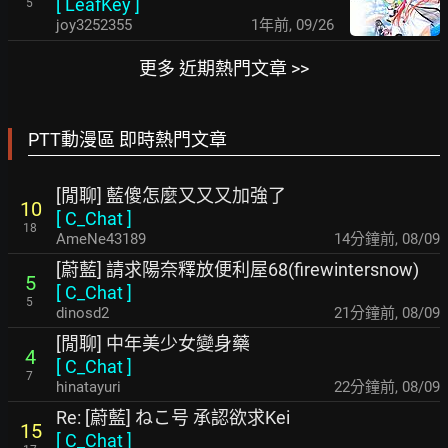
[
LeafKey
]
5
joy3252355
1年前
,
09/26
更多 近期熱門文章 >>
PTT動漫區 即時熱門文章
[閒聊] 藍傻怎麼又又又加強了
10
[
C_Chat
]
18
AmeNe43189
14分鐘前
,
08/09
[蔚藍] 請求陽奈釋放便利屋68(firewintersnow)
5
[
C_Chat
]
5
dinosd2
21分鐘前
,
08/09
[閒聊] 中年美少女變身藥
4
[
C_Chat
]
7
hinatayuri
22分鐘前
,
08/09
Re: [蔚藍] ねこ号 承認欲求Kei
15
[
C_Chat
]