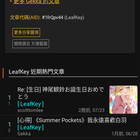
‣
更多 Gekka 的文章
文章代碼(AID):
#1frQpv44
(LeafKey)
更多分享選項
關閉廣告 方便截圖
LeafKey 近期熱門文章
Re: [生日] 神尾観鈴お誕生日おめで
とう
1
[
LeafKey
]
1
scotttomlee
2周前
,
07/23
[心得] 《Summer Pockets》我永遠喜歡白羽
1
[
LeafKey
]
2
Gekka
1月前
,
06/28