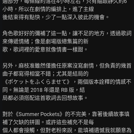
通部分，每條線約落在4小時左右，只有紬跟靜久約6
小時，所以在劇情的編排上，進了主線

後結束得有點快，少了一點深入彼此的機會。

角色歌好好的彌補了這一點，讓不足的地方，透過歌詞
來傳遞情緒；像是劇場版總集篇的新

歌，歌詞裡的愛意就像情書一樣甜。

另外，麻枝准雖然僅擔任原案沒寫劇情，但負責的幾首
曲子都寫得相當不錯；尤其是結局的

《ポケットをふくらませて》，兩個版本詮釋的情感不
同。無論是 2018 年還是 RB 版，結

局都必須搭配這首歌詞去回想故事。

對於《Summer Pockets》的不完美，靠著後續故事填
補了欠缺的拼圖。或許這些補充不是每

個人都會接觸，但對老粉來說，能填補遺憾我就願意為