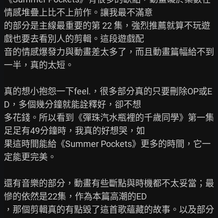
情感堆疊上比不上前作。讓我最不滿意

的部分是主線最重要的第 22 集，強烈推薦就算不玩遊
戲也要去看別人的剪輯。這段遊戲配

音的情感爆發力與動畫差太多了，而且動畫篇幅給不到
一半，真的太短。

真的想小抱怨一下feel.，很多部分真的只要刪除OP或E
D，多個幾分鐘就能詮釋好，卻不想

多花錢。所以看到《彈珠汽水瓶裡的千歲同學》第一集
足足有49分鐘時，我真的好想哭，如

果這時間能給《Summer Pockets》更多的時間，它一
定能更完美。

還有音樂的部分，動畫有些斷點與時機都不太妥當；最
慘的依然是22集，作為本篇高潮的ED

，那個剪輯真的有點毀了這首歌蘊藏的故事。以及部分