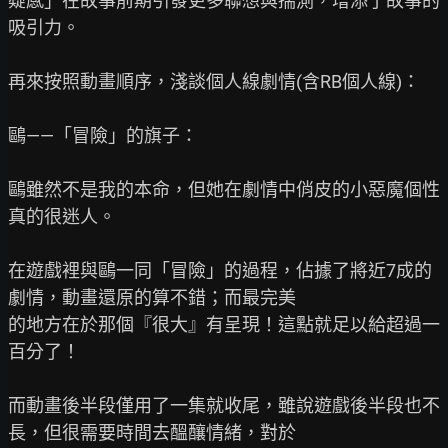
疑感」在故事前期引發更多聯想與揣測，增添了故事的
吸引力。

再來按照動畫順序，淺談個人線劇情(含RB個人線)：

鷗——「冒險」的旗子：

鷗雖然不是我的本命，但她在劇情中俏皮的小惡魔個性
真的很迷人。

在遊戲裡與鷗一同「冒險」的過程，佔據了將近7成的
劇情，動畫還原的算不錯；而最完美

的地方在於那個『很大』有呈現！這點就足以給超過一
百分了！

而動畫後半段僅用了一集就收尾，雖說遊戲後半段也不
長，但很需要時間去醞釀情緒，對於
