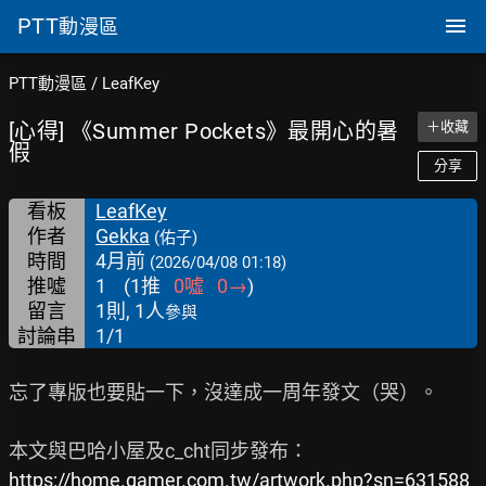
PTT
動漫區
PTT動漫區
/
LeafKey
[心得] 《Summer Pockets》最開心的暑
＋收藏
假
分享
看板
LeafKey
作者
Gekka
(佑子)
時間
4月前
(2026/04/08 01:18)
推噓
1
(
1
推
0
噓
0
→
)
留言
1則, 1人
參與
討論串
1/1
忘了專版也要貼一下，沒達成一周年發文（哭）。

https://home.gamer.com.tw/artwork.php?sn=631588