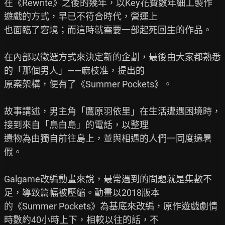
在《Rewrite》之後的幾年，以Key花費數年細工製作
遊戲的方式，早已不符合時代，營運上

也面臨了窘境；而這時就需要一部起死回生的作品。

在內部以徵選方式來決定新的企劃，最後由大家都熟悉
的「那個男人」——麻枝准，提出的

原案架構，便有了《Summer Pockets》。

故事講述，男主角「鷹原羽依里」在生活遭遇困境時，
接到來自「鳥白島」的電話，以整理

遺物為由獨自前往島上，並與相遇的人們一同度過暑
假。

Galgame改編動畫來說，最常遇到的問題就是集數不
足，導致篇幅被壓縮。動畫以2018版本

的《Summer Pockets》為基底來改編，原作遊戲劇情
時數約40小時上下，相較以往的話，不
