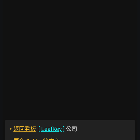
‣
返回看板
[
LeafKey
]
公司