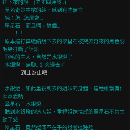
扛下來的說！(です四連發..)

: 莫名奇妙中槍的純，感到有些無言

: 純：怎…怎麼會…

: 翠星石：而且啊，這個…

:         ！！

: 原本還打算繼續說下去的翠星石被突如奇來的黑色羽
毛給打斷了話語

: 羽毛的主人，自然是水銀燈了

                到此為止吧

: 水銀燈：如此重視死去的姐妹的身體，這種維繫有什
麼意義吶

: 翠星石：水銀燈…

: 聽到水銀燈的這席話，重視姐妹情感的翠星石不禁生
動了怒

: 翠星石：竟然還滿不在乎的說著這種話…
