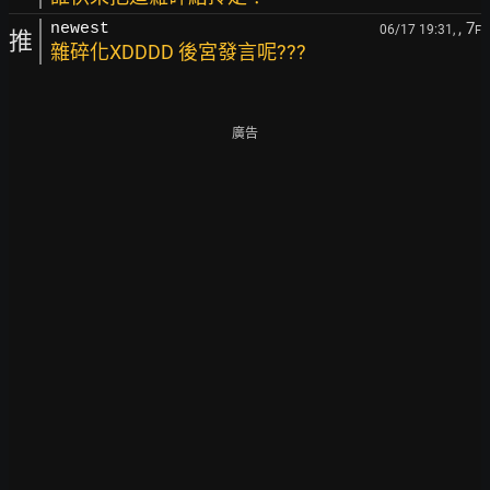
, 7
newest
06/17 19:31,
F
推
雜碎化XDDDD 後宮發言呢???
廣告