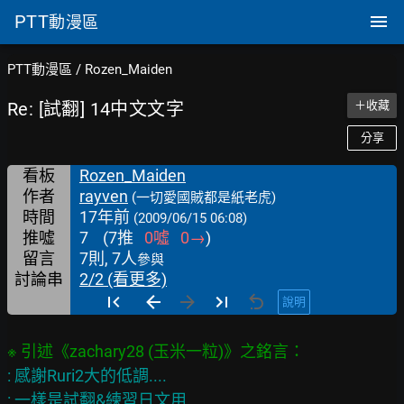
PTT
動漫區
PTT動漫區
/
Rozen_Maiden
Re: [試翻] 14中文文字
＋收藏
分享
看板
Rozen_Maiden
作者
rayven
(一切愛國賊都是紙老虎)
時間
17年前
(2009/06/15 06:08)
推噓
7
(
7
推
0
噓
0
→
)
留言
7則, 7人
參與
討論串
2/2 (看更多)
說明
: 感謝Ruri2大的低調....

: 一樣是試翻&練習日文用
