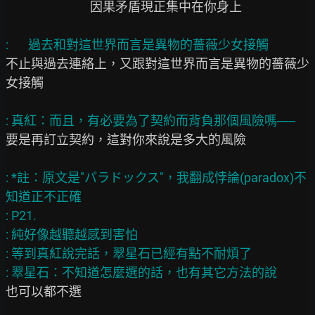
                              因果矛盾現正集中在你身上

不止與過去連絡上，又跟對這世界而言是異物的薔薇少
女接觸

要是再訂立契約，這對你來說是多大的風險

: *註：原文是"パラドックス"，我翻成悖論(paradox)不
知道正不正確

: P21.

: 純好像越聽越感到害怕

: 等到真紅說完話，翠星石已經有點不耐煩了

也可以都不選
