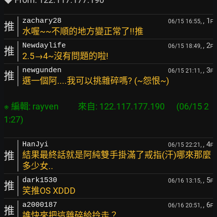
, 1
zachary28
06/15 16:55,
F
推
水喔~~不順的地方變正常了!!推
, 2
Newdaylife
06/15 18:49,
F
推
2.5→4~沒有問題的啦!
, 3
newgunden
06/15 21:11,
F
推
選一個阿....我可以挑雜碎嗎? (~怨恨~)
※ 編輯: rayven          來自: 122.117.177.190      (06/15 2
, 4
HanJyi
06/15 22:21,
F
推
結果最終話就是阿純雙手掛滿了戒指(汗)哪來那麼
多少女..
, 5
dark1530
06/16 13:15,
F
推
笑推OS XDDD
, 6
a2000187
06/16 20:51,
F
推
誰快來把這雜碎給拎走？