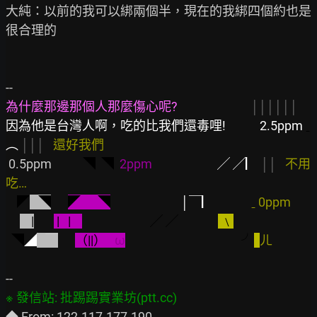
大純：以前的我可以綁兩個半，現在的我綁四個約也是
很合理的

為什麼那邊那個人那麼傷心呢?                          
││││││
因為他是台灣人啊，吃的比我們還毒哩!            2.5ppm 
ˍ
︵ 
│││   
還好我們
 0.5ppm           
◥  ◥
  2ppm                       
╱ ╱▏ 
││   
不用
吃…
◤
   ◥
◤      ◥
                         │￣▏             
ˍ 0ppm
    |
 |   |    
                        ╱
╱
 ﹨
◥
◢
￣
（||）   
ω
╯
ㄦ