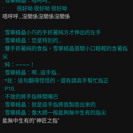
: 雪華綺晶：唔呵呵…

唔呼呼…沒關係沒關係沒關係

: 雪華綺晶小巧的手抓著純方才伸出的左手

: 雪華綺晶：您是特別的…

: 雙手抓著純的食指，雪華綺晶張開小口輕輕的含著指
尖

: 純：~~~~！

: 雪華綺晶：啊…這手指…

: *註：這句翻得怪怪的，還有請高手幫忙指正

: P10.

: 不捨的將手指移開嘴巴

: 雪華綺晶：就是這手指將我製造出來的

能無中生有的"神匠之指"
