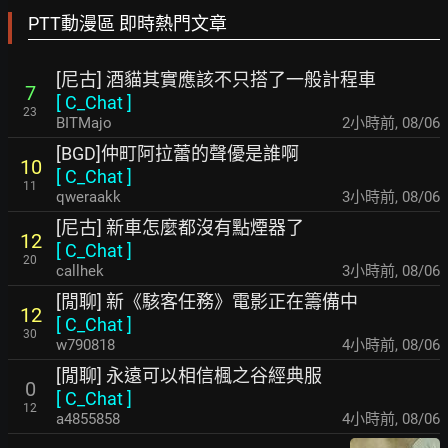
PTT動漫區 即時熱門文章
[尼古] 酒貓其實應該不只搭了一般計程車
7
[
C_Chat
]
23
BITMajo
2小時前
,
08/06
[BGD]仲町阿拉蕾的聲優是誰啊
10
[
C_Chat
]
11
qweraakk
3小時前
,
08/06
[尼古] 新車怎麼都沒有點煙器了
12
[
C_Chat
]
20
callhek
3小時前
,
08/06
[閒聊] 新《駭客任務》電影正在籌備中
12
[
C_Chat
]
30
w790818
4小時前
,
08/06
[閒聊] 永遠可以相信楓之谷經典服
0
[
C_Chat
]
12
a4855858
4小時前
,
08/06