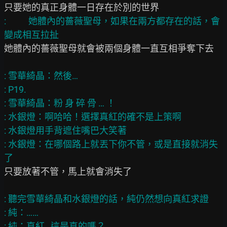
:           她體內的薔薇聖母，如果在兩方都存在的話，會
她體內的薔薇聖母就會被兩個身體一直互相爭奪下去

: 雪華綺晶：然後…

: P19.

: 雪華綺晶：粉 身 碎 骨 … ！

: 水銀燈：啊哈哈！選擇真紅的確不是上策啊

: 水銀燈用手背遮住嘴巴大笑著

: 水銀燈：在哪個路上就丟下你不管，或是直接就消失
只要放著不管，馬上就會消失了

: 聽完雪華綺晶和水銀燈的話，純仍然想向真紅求證

: 純：……

: 純：真紅…這是真的嗎？
