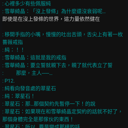
: 心裡多少有些佩服純

即使是在沒上發條的世界，這力量依然健在

: 移開手指的小嘴，慢慢的吐出舌頭，舌尖上有著一枚
薔薇戒指

: 純：！！

: 雪華綺晶：這就是我的戒指

: 雪華綺晶：要立誓就親下去，親了就代表立了誓

:           那麼，主人──…

: P12.

: 純看向發音處的翠星石

: 純：翠星石！

: 翠星石：那…那個契約先暫停一下！的說

: 翠星石：如果現在和雪華綺晶定契約的話就不好了，
那個身體完全是那傢伙的東西！
