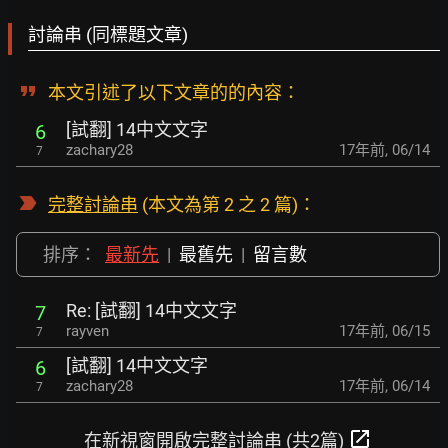
討論串 (同標題文章)
本文引述了以下文章的的內容：
[試翻] 14中文文字
6
zachary28
17年前
,
06/14
7
完整討論串
(本文為第 2 之 2 篇)：
排序：
最新先
|
最舊先
|
留言數
Re: [試翻] 14中文文字
7
rayven
17年前
,
06/15
7
[試翻] 14中文文字
6
zachary28
17年前
,
06/14
7
open_in_new
在新視窗開啟完整討論串 (共2篇)