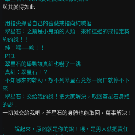
與其變得如此

: 用指尖抓著自己的薔薇戒指向純喊著

: 翠星石：之前是小鬼頭的人類！來和這邊的戒指定契
約的說！！

: 純：嘿──欸！！

: P13.

: 翠星石的舉動讓真紅也嚇了一跳

: 真紅：翠星石！？

: 不知哪來的幹勁，想不到翠星石竟然一開口就停不下
來

: 翠星石：交給我的說！把大家解決，取回蒼星石身體
一切就交給我吧，蒼星石的身體也能取回，萬事解決！

:         說起來，原凶就是你的說！喂，是男人就把責任