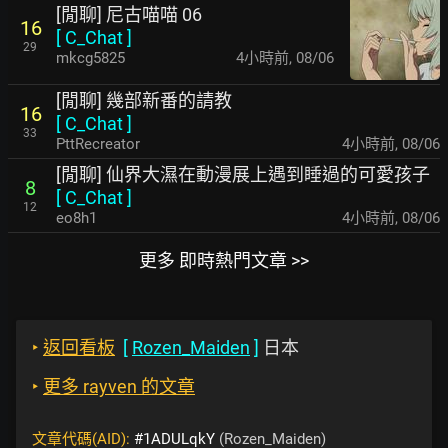
[閒聊] 尼古喵喵 06
16
[
C_Chat
]
29
mkcg5825
4小時前
,
08/06
[閒聊] 幾部新番的請教
16
[
C_Chat
]
33
PttRecreator
4小時前
,
08/06
[閒聊] 仙界大濕在動漫展上遇到睡過的可愛孩子
8
[
C_Chat
]
12
eo8h1
4小時前
,
08/06
更多 即時熱門文章 >>
‣
返回看板
[
Rozen_Maiden
]
日本
‣
更多 rayven 的文章
文章代碼(AID):
#1ADULqkY
(Rozen_Maiden)