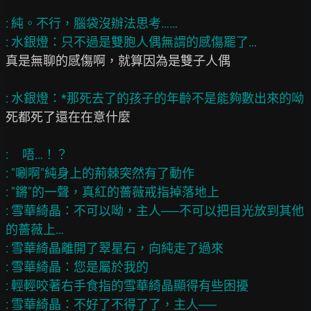
: 純。不行，腦袋沒辦法思考……

真是無聊的感傷啊，就算因為是雙子人偶

死都死了還在在意什麼

:     唔…！？

: "唰啊"純身上的荊棘突然有了動作

: "鏘"的一聲，真紅的薔薇戒指掉落地上

: 雪華綺晶：不可以呦，主人──不可以把目光放到其他
的薔薇上…

: 雪華綺晶離開了翠星石，向純走了過來

: 雪華綺晶：您是屬於我的

: 輕輕咬著右手食指的雪華綺晶顯得有些困擾
