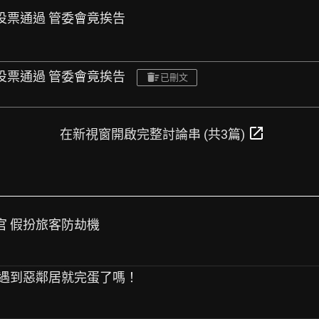
箱 投票通過 管委會竟挨告
箱 投票通過 管委會竟挨告
已刪文
open_in_new
在新視窗開啟完整討論串 (共3篇)
安官 假扮旅客防劫機
買房遇到惡鄰居就完蛋了嗎！