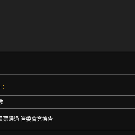
)：
數
箱 投票通過 管委會竟挨告