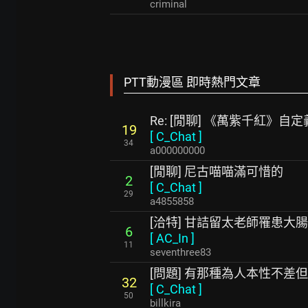
criminal
PTT動漫區 即時熱門文章
Re: [閒聊] 《萬紫千紅》自
19
[
C_Chat
]
34
a000000000
[閒聊] 尼古喵喵滿可惜的
2
[
C_Chat
]
29
a4855858
[洽特] 甘詰留太老師罹患大腸
6
[
AC_In
]
11
seventhree83
[問題] 有那種為人本性不差
32
[
C_Chat
]
50
billkira