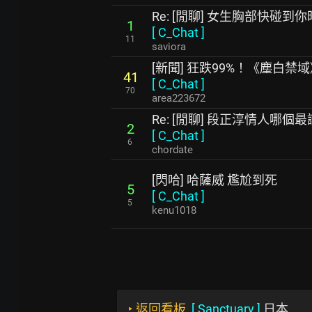
Re: [閒聊] 女生胸部快碰
1
[
C_Chat
]
11
saviora
[新聞] 狂跌99%！《塵白禁
41
[
C_Chat
]
70
area223672
Re: [閒聊] 段正淳情人哪個
2
[
C_Chat
]
6
chordate
[閃哈] 哈薩威 尷尬到死
5
[
C_Chat
]
5
kenu1018
‣
返回看板
[
Sanctuary
]
日本