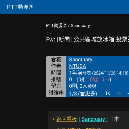
PTT
動漫區
PTT動漫區
/
Sanctuary
Fw: [新聞] 公共區域放冰箱 
看板
Sanctuary
作者
NTUSA
時間
1年前
發表
(2024/11/26 14:18)
推噓
0
(
0
推
0
噓
0
→
)
留言
0則, 0人
參與
討論串
1/3 (看更多)
‣
返回看板
[
Sanctuary
]
日本