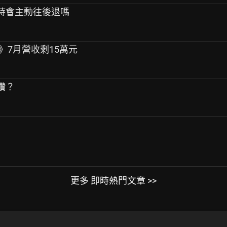
到你時會主動往後退嗎
域》7月營收剩15萬元
最讚？
更多 即時熱門文章 >>