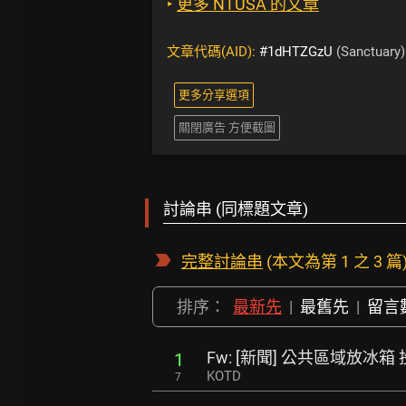
‣
更多 NTUSA 的文章
文章代碼(AID):
#1dHTZGzU
(Sanctuary)
更多分享選項
關閉廣告 方便截圖
討論串 (同標題文章)
完整討論串
(本文為第 1 之 3 篇
排序：
最新先
|
最舊先
|
留言
Fw: [新聞] 公共區域放冰
1
KOTD
7