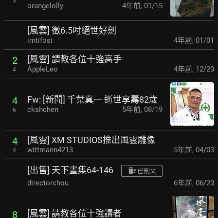
3
orangelolly
4年前
,
01/15
[風雲] 徵6.5吋絕世好劍
imtifosi
4年前
,
01/01
[風雲] 請教各位十強高手
2
AppleLeo
4年前
,
12/20
4
Fw: [新聞] 千葉真一 逝世享壽82歲
4
ckshchen
5年前
,
08/19
6
[風雲] XM STUDIOS推出風雲雕像
4
wittmann4213
5年前
,
04/03
4
[出售] 天下畫集64-146
已刪文
directorchou
6年前
,
06/23
[風雲] 請教各位十強讀者
8