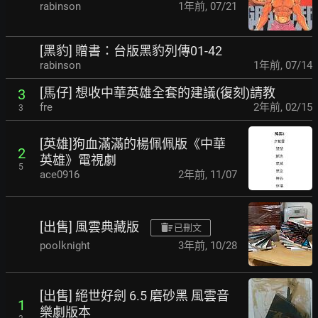
rabinson
1年前
,
07/21
[黑豹] 贈書：台版黑豹列傳01-42
rabinson
1年前
,
07/14
[馬仔] 想收中華英雄全套的建議(復刻)請教
3
fre
2年前
,
02/15
3
[英雄]狗血滿滿的楊佩佩版《中華
2
英雄》電視劇
5
ace0916
2年前
,
11/07
[出售] 風雲典藏版
已刪文
poolknight
3年前
,
10/28
[出售] 絕世好劍 6.5 磨砂黑 風雲音
1
樂劇版本