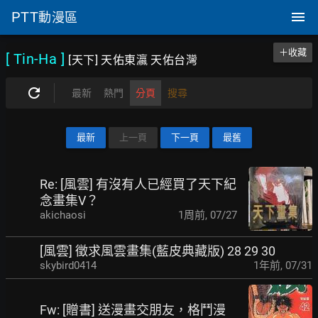
PTT
動漫區
＋收藏
[ Tin-Ha
]
[天下] 天佑東瀛 天佑台灣
最新
熱門
分頁
搜尋
最新
上一頁
下一頁
最舊
Re: [風雲] 有沒有人已經買了天下紀
念畫集V？
akichaosi
1周前
,
07/27
[風雲] 徵求風雲畫集(藍皮典藏版) 28 29 30
skybird0414
1年前
,
07/31
Fw: [贈書] 送漫畫交朋友，格鬥漫