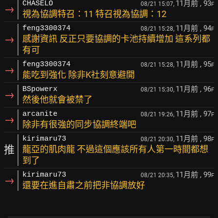
11月前
, 93
CHASELO
08/21 15:07,
F
→
視為協調特召：11 特召視為協調：12
11月前
, 94
feng3300374
08/21 15:28,
F
→
感謝資訊 反正只要協調的卡池持續增加 這系列都
有可
11月前
, 95
feng3300374
08/21 15:28,
F
→
能吃到強化 除非K社刻意避開
11月前
, 96
BSpowerx
08/21 15:30,
F
→
然後他就會被禁了
11月前
, 97
arcanite
08/21 19:26,
F
→
除非有很強的同步協調終端吧
11月前
, 98
kirimaru73
08/21 20:30,
F
推
龍亞的肌肉龍 不過這個應該所有人第一時間都想
到了
11月前
, 99
kirimaru73
08/21 20:35,
F
→
還要在進自肅之前把非協調放好