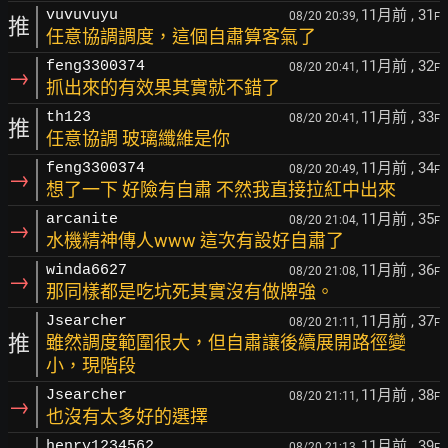
11月前
, 31
vuvuvuyu
08/20 20:39,
F
推
任意協調調度，這個自肅算客氣了
11月前
, 32
feng3300374
08/20 20:41,
F
→
抓出來的有效果其實就不錯了
11月前
, 33
th123
08/20 20:41,
F
推
任意協調 玻璃纖維是你
11月前
, 34
feng3300374
08/20 20:49,
F
→
想了一下 好險有自肅 不然我直接拉紅中出來
11月前
, 35
arcanite
08/20 21:04,
F
→
水機精神傳人www 這次有設好自肅了
11月前
, 36
winda6627
08/20 21:08,
F
→
那同樣都是吃坑死其實沒有做牌強。
11月前
, 37
Jsearcher
08/20 21:11,
F
推
雖然調度範圍很大，但自肅讓後續展開路徑變
小，現階段
11月前
, 38
Jsearcher
08/20 21:11,
F
→
也沒有太多好的選擇
11月前
, 39
henry1234562
08/20 21:13,
F