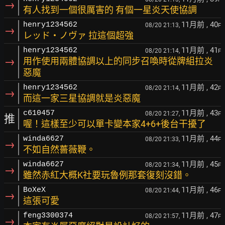
→
有人找到一個很厲害的 有個一星炎天使協調
11月前
, 40
henry1234562
08/20 21:13,
F
→
レッド・ノヴァ 拉這個超強
11月前
, 41
henry1234562
08/20 21:14,
F
→
用作使用兩體協調以上的同步召喚時從牌組拉炎
惡魔
11月前
, 42
henry1234562
08/20 21:14,
F
→
而這一家三星協調就是炎惡魔
11月前
, 43
c610457
08/20 21:27,
F
推
喔！這樣至少可以單卡變本家4+6+後台干擾了
11月前
, 44
winda6627
08/20 21:33,
F
→
不如自然薔薇鞭。
11月前
, 45
winda6627
08/20 21:34,
F
→
雖然赤紅大概K社要玩魯例那套復刻沒錯。
11月前
, 46
BoXeX
08/20 21:44,
F
→
這張可愛
11月前
, 47
feng3300374
08/20 21:57,
F
→