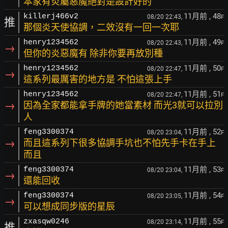
本家有炎屬惡魔絕對是設計好的
11月前
, 48
killerj466v2
08/20 22:43,
F
推
那個炎天使協調，二效沒有一回一次耶
11月前
, 49
henry1234562
08/20 22:43,
F
→
但你的炎惡魔有 除非你要再放別種
11月前
, 50
henry1234562
08/20 22:47,
F
→
這系列最厲害的地方是 不怕這張上手
11月前
, 51
henry1234562
08/20 22:47,
F
→
因為全家都能拿手牌的她當素材 而光3就可以拉別
人
11月前
, 52
feng3300374
08/20 23:04,
F
→
而且這系列下很多協調手坑也不怕先手卡在手上
而且
11月前
, 53
feng3300374
08/20 23:04,
F
→
還能回收
11月前
, 54
feng3300374
08/20 23:05,
F
→
可以想成同步版的星辰
11月前
, 55
zxasqw0246
08/20 23:14,
F
推