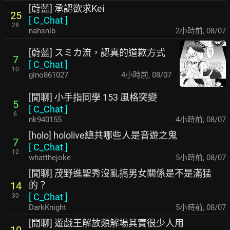
[蔚藍] 承認欲求Kei
25
[
C_Chat
]
28
nahsnib
2小時前
,
08/07
[蔚藍] スミカ流，認真的道歉方式
7
[
C_Chat
]
10
gino861027
4小時前
,
08/07
[閒聊] 小手指同學 153 風格突變
5
[
C_Chat
]
6
nk940155
4小時前
,
08/07
[holo] hololive總共哪些人是音遊之鬼
7
[
C_Chat
]
12
whatthejoke
5小時前
,
08/07
[閒聊] 茂野進聖秀沒亂搞男女關係是不是滿猛
的？
14
[
C_Chat
]
30
DarkKnight
5小時前
,
08/07
[閒聊] 遊戲王解放類解場其實很少人用
10