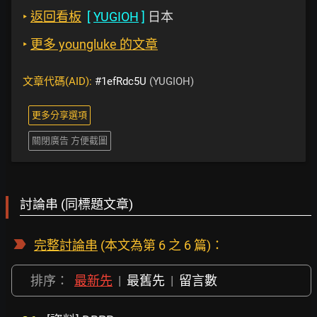
‣
返回看板
[
YUGIOH
]
日本
‣
更多 youngluke 的文章
文章代碼(AID):
#1efRdc5U
(YUGIOH)
更多分享選項
關閉廣告 方便截圖
討論串 (同標題文章)
完整討論串
(本文為第 6 之 6 篇)：
排序：
最新先
|
最舊先
|
留言數