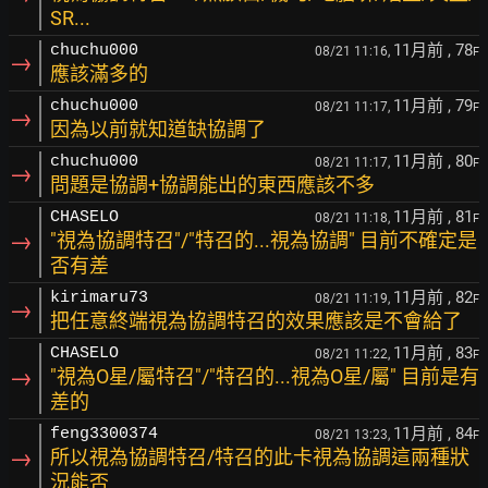
SR...
11月前
, 78
chuchu000
08/21 11:16,
F
→
應該滿多的
11月前
, 79
chuchu000
08/21 11:17,
F
→
因為以前就知道缺協調了
11月前
, 80
chuchu000
08/21 11:17,
F
→
問題是協調+協調能出的東西應該不多
11月前
, 81
CHASELO
08/21 11:18,
F
→
"視為協調特召"/"特召的...視為協調" 目前不確定是
否有差
11月前
, 82
kirimaru73
08/21 11:19,
F
→
把任意終端視為協調特召的效果應該是不會給了
11月前
, 83
CHASELO
08/21 11:22,
F
→
"視為O星/屬特召"/"特召的...視為O星/屬" 目前是有
差的
11月前
, 84
feng3300374
08/21 13:23,
F
→
所以視為協調特召/特召的此卡視為協調這兩種狀
況能否