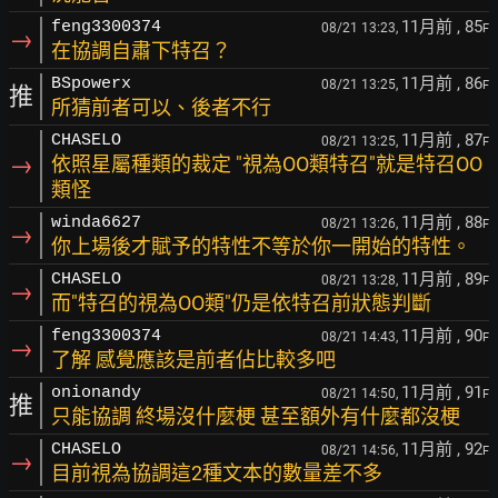
11月前
, 85
feng3300374
08/21 13:23,
F
→
在協調自肅下特召？
11月前
, 86
BSpowerx
08/21 13:25,
F
推
所猜前者可以、後者不行
11月前
, 87
CHASELO
08/21 13:25,
F
→
依照星屬種類的裁定 "視為OO類特召"就是特召OO
類怪
11月前
, 88
winda6627
08/21 13:26,
F
→
你上場後才賦予的特性不等於你一開始的特性。
11月前
, 89
CHASELO
08/21 13:28,
F
→
而"特召的視為OO類"仍是依特召前狀態判斷
11月前
, 90
feng3300374
08/21 14:43,
F
→
了解 感覺應該是前者佔比較多吧
11月前
, 91
onionandy
08/21 14:50,
F
推
只能協調 終場沒什麼梗 甚至額外有什麼都沒梗
11月前
, 92
CHASELO
08/21 14:56,
F
→
目前視為協調這2種文本的數量差不多