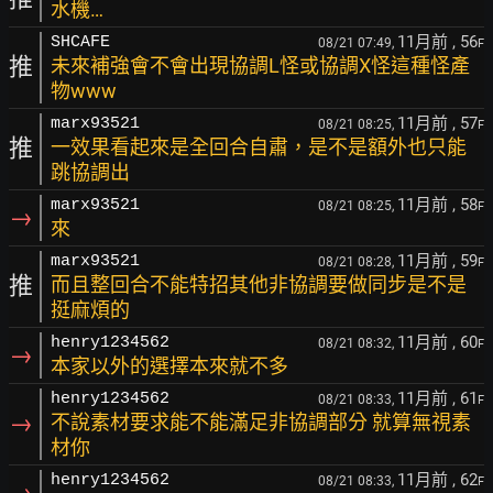
水機…
11月前
, 56
SHCAFE
08/21 07:49,
F
推
未來補強會不會出現協調L怪或協調X怪這種怪產
物www
11月前
, 57
marx93521
08/21 08:25,
F
推
一效果看起來是全回合自肅，是不是額外也只能
跳協調出
11月前
, 58
marx93521
08/21 08:25,
F
→
來
11月前
, 59
marx93521
08/21 08:28,
F
推
而且整回合不能特招其他非協調要做同步是不是
挺麻煩的
11月前
, 60
henry1234562
08/21 08:32,
F
→
本家以外的選擇本來就不多
11月前
, 61
henry1234562
08/21 08:33,
F
→
不說素材要求能不能滿足非協調部分 就算無視素
材你
11月前
, 62
henry1234562
08/21 08:33,
F
→