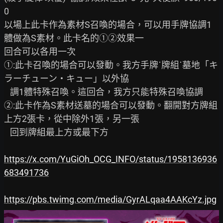
0

以場上此卡作為素材S召喚的場合，可以用手牌協調1
體做為S素材。此卡名的①②效果一

回合可以各用一次

①:此卡召喚的場合可以發動。我方手牌˙牌組˙墓地「キ
ラーチューン・キュー」以外協

   調1體特殊召喚。這回合，我方只能特殊召喚協調

②:此卡作為S素材送墓的場合可以發動。翻開對方牌組
上方2張卡，從中除外1張，另一張

   回到牌組最上方或最下方

https://x.com/YuGiOh_OCG_INFO/status/1958136936
683491736
https://pbs.twimg.com/media/GyrALqaa4AAKcYz.jpg