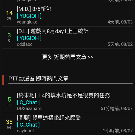
[M.D.] 8/5新包
14
[
YUGIOH
]
29
youngluke
4天前
,
08/03
[D.L.] 遊戲內8月day1上王統計
3
[
YUGIOH
]
5
dddlabc
5天前
,
08/02
更多 近期熱門文章 >>
PTT動漫區 即時熱門文章
[終末地] 1.4的填水坑是不是很糞的任務
5
[
C_Chat
]
11
DDSazanami
51分鐘前
,
08/07
[閒聊] 貨車這樣坐起來感受
38
[
C_Chat
]
64
dayinout
2小時前
,
08/07