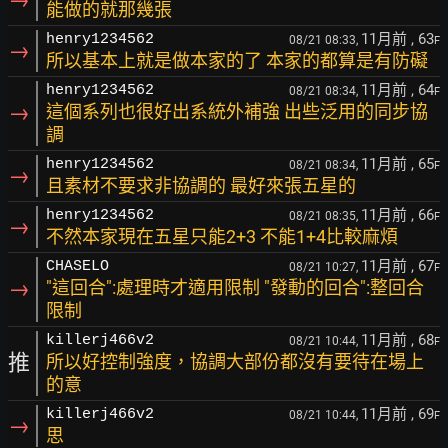
能做的就那幾張
11月前
, 63
henry1234562
08/21 08:33,
F
→
所以基本上就是做本家的了 本家的都算是有防礙
11月前
, 64
henry1234562
08/21 08:34,
F
→
這個系列也很好出系統外補強 出些泛用的同步協
調
11月前
, 65
henry1234562
08/21 08:34,
F
→
且素材不要求非協調的 最好來張五星的
11月前
, 66
henry1234562
08/21 08:35,
F
→
不然本家現在五星只能2+3 不能1+4比較麻煩
11月前
, 67
CHASELO
08/21 10:27,
F
→
"這回合":處理時才適用限制 "發動的回合":整回合
限制
11月前
, 68
killerj466v2
08/21 10:44,
F
推
所以好控制強度，協調大部份都沒有要待在場上
的意
11月前
, 69
killerj466v2
08/21 10:44,
F
→
思