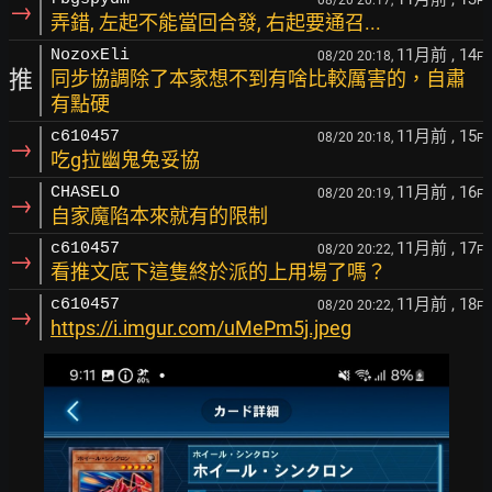
F
→
弄錯, 左起不能當回合發, 右起要通召...
11月前
, 14
NozoxEli
08/20 20:18,
F
推
同步協調除了本家想不到有啥比較厲害的，自肅
有點硬
11月前
, 15
c610457
08/20 20:18,
F
→
吃g拉幽鬼兔妥協
11月前
, 16
CHASELO
08/20 20:19,
F
→
自家魔陷本來就有的限制
11月前
, 17
c610457
08/20 20:22,
F
→
看推文底下這隻終於派的上用場了嗎？
11月前
, 18
c610457
08/20 20:22,
F
→
https://i.imgur.com/uMePm5j.jpeg