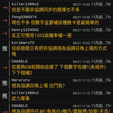
11月前
, 70
killerj466v2
08/21 10:45,
F
→
但是不跟非協調同步的選擇也不多
11月前
, 71
feng3300374
08/21 10:50,
F
→
現在不多 但數字盒要補這種散卡是最簡單的
11月前
, 72
henry1234562
08/21 10:53,
F
→
反正可預見1203高機率補一張
11月前
, 73
kirimaru73
08/21 10:55,
F
推
目前遊戲王有把非協調視為協調召喚上場的方式
嗎
11月前
, 74
CHASELO
08/21 11:03,
F
→
從雷熱DB就開始這樣了 下個數字包補1(系統外)
下下個補2
11月前
, 75
Harururu
08/21 11:13,
F
推
視為協調召喚上場 白鬥氣?
11月前
, 76
killerj466v2
08/21 11:15,
F
推
武力軍奏
11月前
, 77
CHASELO
08/21 11:16,
F
→
視為協調特召:BF/魚族白/機巧/電腦堺/焰聖/天盃/