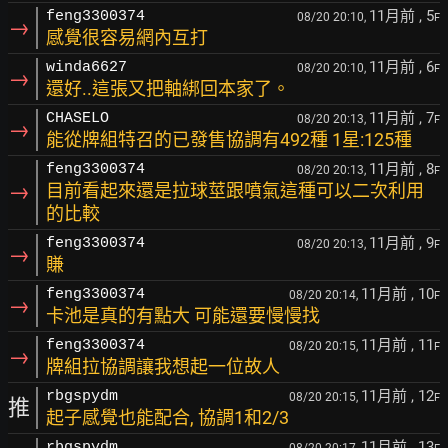
11月前
, 5
feng3300374
08/20 20:10,
F
→
感覺很容易網內互打
11月前
, 6
winda6627
08/20 20:10,
F
→
還好..這張又把軸綁回本家了。
11月前
, 7
CHASELO
08/20 20:13,
F
→
能從牌組特召的已發售協調有492種 1星:125種
11月前
, 8
feng3300374
08/20 20:13,
F
→
目前看起來還是拉球莖跟噴氣這種可以二次利用
的比較
11月前
, 9
feng3300374
08/20 20:13,
F
→
賺
11月前
, 10
feng3300374
08/20 20:14,
F
→
卡池是真的有點大 可能還要慢慢找
11月前
, 11
feng3300374
08/20 20:15,
F
→
牌組拉協調讓我想起一位故人
11月前
, 12
rbgspydm
08/20 20:15,
F
推
起子感覺也能配合, 協調1和2/3
11月前
, 13
rbgspydm
08/20 20:17,