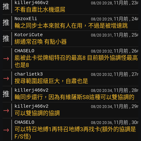
11月前
, 23
killerj466v2
08/20 20:28,
F
推
不看自肅比水機還屌
11月前
, 24
NozoxEli
08/20 20:29,
F
推
輪之同步士本來就有人在用，不過是被增速跳
11月前
, 25
KotoriCute
08/20 20:31,
F
推
綁通常召喚 有點小器
11月前
, 26
CHASELO
08/20 20:32,
F
→
能被此卡從牌組特召的最高8 目前額外協調怪最高
也是8
11月前
, 27
charlietk3
08/20 20:32,
F
→
搜尋範圍超級巨大，自肅也是
11月前
, 28
killerj466v2
08/20 20:34,
F
推
輪同步還行，因為有維薩斯S8這種可以雙協調的
11月前
, 29
killerj466v2
08/20 20:34,
F
→
可以雙協調的協調
11月前
, 30
CHASELO
08/20 20:36,
F
→
可以特召地縛1再特召地縛3再找卡(額外的協調是
F/S怪)