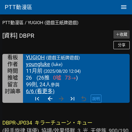
PTT
動漫區
PTT動漫區
/
YUGIOH (遊戲王紙牌遊戲)
[資料] DBPR
＋收藏
分享
看板
YUGIOH
(遊戲王紙牌遊戲)
作者
youngluke
(luke)
時間
11月前
(2025/08/20 12:04)
推噓
26
(
26
推
0
噓
73
→
)
留言
99則, 24人
參與
討論串
6/6 (看更多)
說明
DBPR-JP034  キラーチューン・キュー
(殺手旋律 琪優)  協調/效果怪獸  3  光  天使族  900/190