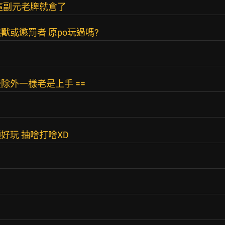
這副元老牌就倉了
或懲罰者 原po玩過嗎?
除外一樣老是上手 ==
好玩 抽啥打啥XD