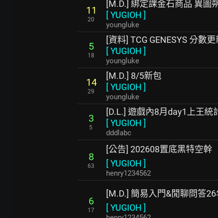
[M.D.] 綁定課金石商品 異
11
[
YUGIOH
]
20
youngluke
[資料] TCG GENESYS 分數
5
[
YUGIOH
]
18
youngluke
[M.D.] 8/5新包
14
[
YUGIOH
]
29
youngluke
[D.L.] 遊戲內8月day1上王統
3
[
YUGIOH
]
5
dddlabc
[公告] 202608置底黑特空幹
8
[
YUGIOH
]
63
henry1234562
[M.D.] 簡易入門&閒聊問答2
6
[
YUGIOH
]
17
henry1234562