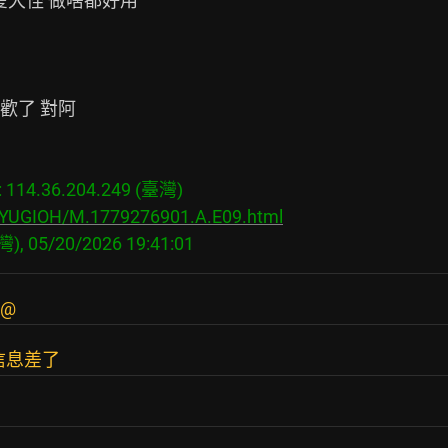
大怪 做啥都好用

了 對阿

14.36.204.249 (臺灣)

s/YUGIOH/M.1779276901.A.E09.html
@
信息差了