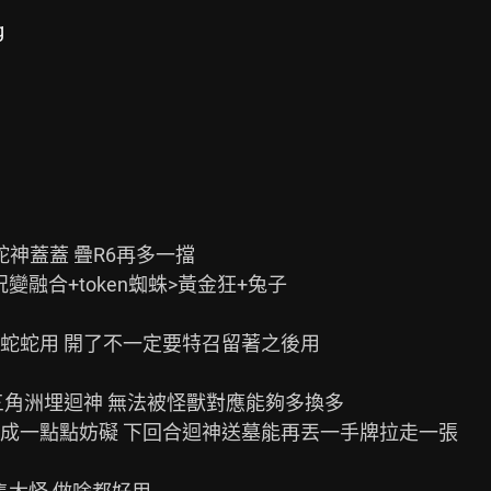
g
神蓋蓋 疊R6再多一擋

融合+token蜘蛛>黃金狂+兔子

蛇蛇用 開了不一定要特召留著之後用

角洲埋迴神 無法被怪獸對應能夠多換多

成一點點妨礙 下回合迴神送墓能再丟一手牌拉走一張
