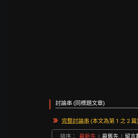
討論串 (同標題文章)
完整討論串
(本文為第 1 之 2 篇
排序：
最新先
|
最舊先
|
留言