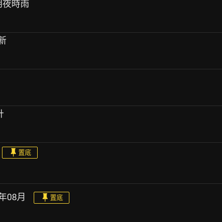
圖朔夜時雨
更新
計
置底
6年08月
置底