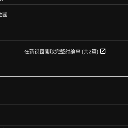
黃金國
open_in_new
在新視窗開啟完整討論串 (共2篇)