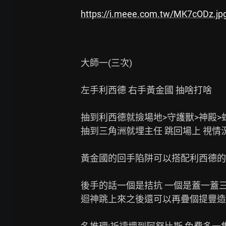
https://i.meee.com.tw/MK7cODz.jp
大師一(三次)

左手利西德 右手黃金國 抽啥打啥

抽到利西德就撿場地>守護獸>神殿>蛇
抽到三角洲就埋主任 跳回場上 視情況變
黃金國的回手陷阱可以搭配利西德的
後手的話一個是拮抗 一個是蓋一蓋三
迴神跳上來之後還可以再疊個提豐造