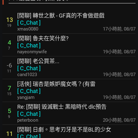
[閒聊] 轉世之獸 - GF真的不會做遊戲
13
[
C_Chat
]
19
xmas0080
17小時前
,
08/07
[閒聊] 魯夫在笑什麼?
4
[
C_Chat
]
7
nayeonmywife
19小時前
,
08/07
[閒聊] 老公買茶...
-6
[
C_Chat
]
11
cand1023
19小時前
,
08/07
[活俠] 瑞杏是嫉妒魔女嗎？(有雷
7
[
C_Chat
]
15
yangjam
19小時前
,
08/07
Re: [閒聊] 毀滅戰士 黑暗時代 dlc預告
5
[
C_Chat
]
9
peterboon
20小時前
,
08/07
[閒聊] 日劇。思考刃牙是不是BL的少女
11
[
C_Chat
]