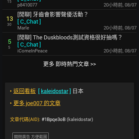
15
p8410077
20小時前
,
08/07
[閒聊] 牙齒會影響聲優活動？
13
[
C_Chat
]
30
Marle
20小時前
,
08/07
[閒聊] The Duskbloods測試資格很好抽嗎？
5
[
C_Chat
]
5
iComeInPeace
20小時前
,
08/07
更多 即時熱門文章 >>
‣
返回看板
[
kaleidostar
]
日本
‣
更多 joe007 的文章
文章代碼(AID):
#1Bpqe3oB
(kaleidostar)
關閉廣告 方便截圖