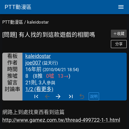
PTT
動漫區
PTT動漫區
/
kaleidostar
[問題] 有人找的到這款遊戲的相關嗎
＋收藏
分享
看板
kaleidostar
作者
joe007
(益天行)
時間
16年前
(2010/04/21 18:54)
推噓
8
(
8
推
0
噓
13
→
)
留言
21則, 3人
參與
討論串
1/2 (看更多)
說明
http://www.gamez.com.tw/thread-499722-1-1.html