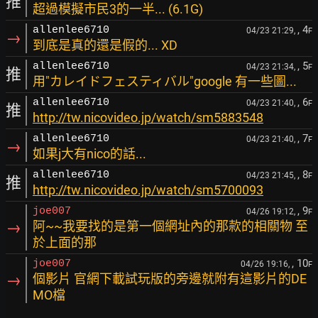
推
超過模擬市民3的一半... (6.1G)
, 4
allenlee6710
04/23 21:29,
F
→
到底是真的還是假的... XD
, 5
allenlee6710
04/23 21:34,
F
推
用"カレイドフェスティバル"google 有一些圖...
, 6
allenlee6710
04/23 21:40,
F
推
http://tw.nicovideo.jp/watch/sm5883548
, 7
allenlee6710
04/23 21:40,
F
→
如果j大有nico的話...
, 8
allenlee6710
04/23 21:45,
F
推
http://tw.nicovideo.jp/watch/sm5700093
, 9
joe007
04/26 19:12,
F
→
阿~~我要找的是第一個網址內的那款的相關物 至
於上面的那
, 10
joe007
04/26 19:16,
F
→
個影片 官網下載試玩版的旁邊就附有這影片的DE
MO檔