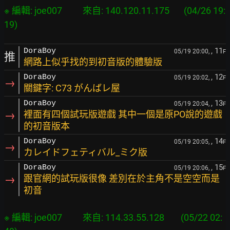
※ 編輯: joe007          來自: 140.120.11.175       (04/26 19:
, 11
DoraBoy
05/19 20:00,
F
推
網路上似乎找的到初音版的體驗版
, 12
DoraBoy
05/19 20:02,
F
→
關鍵字: C73 がんばレ屋
, 13
DoraBoy
05/19 20:04,
F
→
裡面有四個試玩版遊戲 其中一個是原PO說的遊戲
的初音版本
, 14
DoraBoy
05/19 20:05,
F
→
カレイドフェティバル_ミク版
, 15
DoraBoy
05/19 20:06,
F
→
跟官網的試玩版很像 差別在於主角不是空空而是
初音
※ 編輯: joe007          來自: 114.33.55.128        (05/22 02: