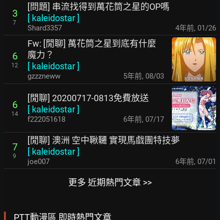
[問題] 串流找得到萬花筒之星的OP嗎
3
[
kaleidostar
]
7
Shard3357
4年前
,
01/26
Fw: [閒聊] 萬花筒之星到底有什麼
魔力？
6
[
kaleidostar
]
12
gzzzneww
5年前
,
08/03
[閒聊] 20200717-0813免費放送
6
[
kaleidostar
]
14
f222051618
6年前
,
07/17
[閒聊] 澳洲 空中鞦韆 實現馬戲團特技夢
7
[
kaleidostar
]
9
joe007
6年前
,
07/01
更多 近期熱門文章 >>
PTT動漫區 即時熱門文章