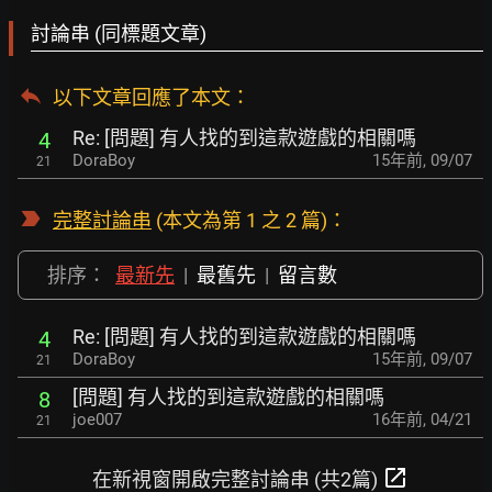
討論串 (同標題文章)
以下文章回應了本文
：
Re: [問題] 有人找的到這款遊戲的相關嗎
4
DoraBoy
15年前
,
09/07
21
完整討論串
(本文為第 1 之 2 篇)：
排序：
最新先
|
最舊先
|
留言數
Re: [問題] 有人找的到這款遊戲的相關嗎
4
DoraBoy
15年前
,
09/07
21
[問題] 有人找的到這款遊戲的相關嗎
8
joe007
16年前
,
04/21
21
open_in_new
在新視窗開啟完整討論串 (共2篇)