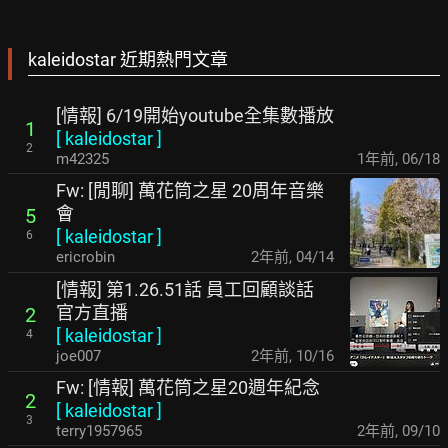
kaleidostar 近期熱門文章
[情報] 6/19開始youtube全集數播放
1
[
kaleidostar
]
2
m42325
1年前
,
06/18
Fw: [閒聊] 萬花筒之星 20周年音樂
會
5
[
kaleidostar
]
6
ericrobin
2年前
,
04/14
[情報] 第1.26.51話 員工回顧談話
官方直播
2
[
kaleidostar
]
4
joe007
2年前
,
10/16
Fw: [情報] 萬花筒之星20週年紀念
2
[
kaleidostar
]
3
terry1957965
2年前
,
09/10