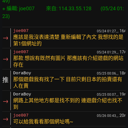
49)

※ 編輯: joe007          來自: 114.33.55.128        (05/24 01:
, 16
joe007
05/24 01:27,
F
→
應該是我沒表達清楚 重新編輯了內文 我想找的是
第1個網址的
, 17
joe007
05/24 01:29,
F
→
那款 想說有既然有圖片 那應該有介紹遊戲的網站
存在
, 18
DoraBoy
05/25 00:06,
F
推
那個遊戲我有找了一下 目前只剩日本的拍賣還有
人在賣
, 19
DoraBoy
05/25 00:07,
F
→
網路上其他地方都是找不到的 連遊戲介紹也找不
到
, 20
joe007
05/26 00:43,
F
→
可以給我看看那個網址嗎~