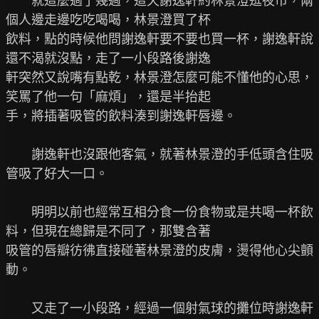
　　就這麼過了幾週，這天謝逸軒約林景澄逛夜市，兩
個人邊走邊吃吃喝喝，林景澄買了杯

飲料，點的時候他問謝逸軒要不要也買一杯，謝逸軒說
還不渴就沒點，走了一小段路後謝逸

軒突然又說嘴有點乾，林景澄怎麼可能不懂他的心思，
笑罵了他一句「麻煩」，還是半抬起

手，將插著吸管的飲料湊到謝逸軒唇邊。

　　謝逸軒也沒跟他客氣，就著林景澄的手低頭含住吸
管吸了好大一口。

　　明明以前也經常互相分食一份食物或是共喝一杯飲
料，但現在總歸是不同了，那雙含著

吸管的唇瓣彷彿直接碰著林景澄的皮膚，燙得他心尖顫
動。

　　又走了一小段路，經過一個射氣球的攤位時謝逸軒