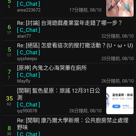
5
[
C_Chat
]
5
area223672
17分鐘前
,
08/10
Re: [討論] 台灣遊戲產業當年走錯了哪一步？
6
[
C_Chat
]
17
atari77
22分鐘前
,
08/10
Re: [絕區] 怎麼看這次的搜打撤活動？(U・ω・U)
5
[
C_Chat
]
17
qqsheepu
25分鐘前
,
08/10
[原神] 內鬼之心海哭暈在廁所
7
[
C_Chat
]
7
Mayfly
26分鐘前
,
08/10
[閒聊] 藍色星原：旅謠 12月31日公
測
35
[
C_Chat
]
62
qq950078
26分鐘前
,
08/10
Re: [閒聊] 康乃爾大學新規：公共廚房禁止處理
野味
8
[
C_Chat
]
30