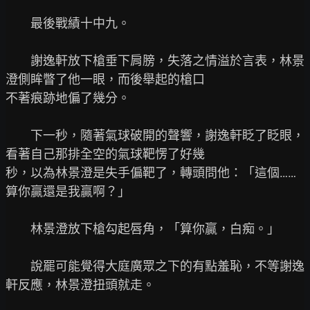
　　最後戰績十中九。

　　謝逸軒放下槍垂下肩膀，失落之情溢於言表，林景
澄側眸瞥了他一眼，而後舉起的槍口

不著痕跡地偏了幾分。

　　下一秒，隨著氣球破開的聲響，謝逸軒眨了眨眼，
看著自己那排全空的氣球靶愣了好幾

秒，以為林景澄是失手偏靶了，轉頭問他：「這個……
算你贏還是我贏啊？」

　　林景澄放下槍勾起唇角，「算你贏，白痴。」

　　說罷可能覺得大庭廣眾之下的有點羞恥，不等謝逸
軒反應，林景澄扭頭就走。
