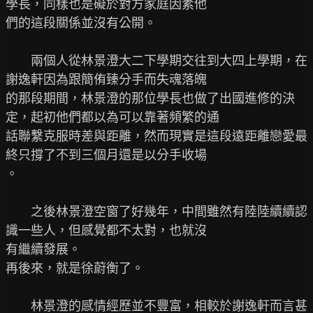
學長，同樣也是礙於對方家庭因素他

們的這段關係並沒有公開。

　　兩個人從林景澄大二下學期交往到大四上學期，在
謝逸軒因為跟簡侑臻分手而失魂落魄

的那段期間，林景澄的那位學長也做了出國進修的決
定，起初他們都以為可以靠著頻繁的通

話聯繫克服時差與距離，然而現實是這段遠距離戀愛最
終只撐了不到三個月還是以分手收場

。

　　之後林景澄空窗了好幾年，中間雖然有陸陸續續認
識一些人，但感覺都不太對，也就沒

有繼續發展。

再後來，就是徐蔚衡了。

　　林景澄的感情經歷並不豐富，相較於謝逸軒而言甚