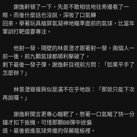
　　謝逸軒頓了一下，先是不敢相信地往旁邊看了一
眼，而後什麼話也沒說，深吸了口氣轉

回來，舉著玩具槍屏氣凝神地瞄準面前的氣球，比當年
軍訓打靶還要專注。

　　他射一發、隔壁的林景澄才跟著射一發，兩個人一
前一後，前九顆氣球都順利擊破了，

剩下最後一發子彈，謝逸軒目視前方問：「如果平手了
怎麼辦？」

　　林景澄聳聳肩似是滿不在乎地說：「那就只能下次
再說囉。」

　　謝逸軒聞言更專心瞄靶了，憋著一口氣瞄了快一分
鐘才扣下扳機，可惜那顆BB彈中途偏

道，最後嵌進氣球旁邊的保麗龍板裡。
