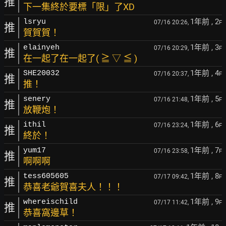
推
下一集終於要標「限」了XD
1年前
, 2
lsryu
07/16 20:26,
F
推
賀賀賀！
1年前
, 3
elainyeh
07/16 20:29,
F
推
在一起了在一起了( ≧ ▽ ≦ )
1年前
, 4
SHE20032
07/16 20:37,
F
推
推！
1年前
, 5
senery
07/16 21:48,
F
推
放鞭炮！
1年前
, 6
ithil
07/16 23:24,
F
推
終於！
1年前
, 7
yum17
07/16 23:58,
F
推
啊啊啊
1年前
, 8
tess605605
07/17 09:42,
F
推
恭喜老爺賀喜夫人！！！
1年前
, 9
whereischild
07/17 11:42,
F
推
恭喜窩邊草！