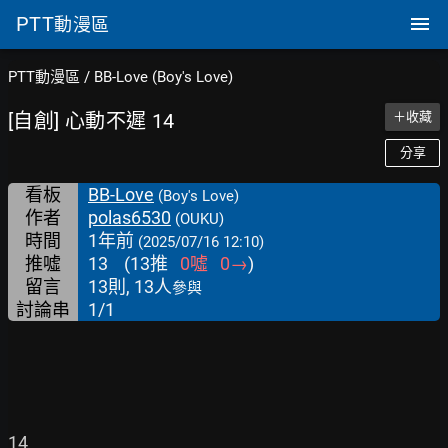
PTT
動漫區
PTT動漫區
/
BB-Love (Boy's Love)
[自創] 心動不遲 14
＋收藏
分享
看板
BB-Love
(Boy's Love)
作者
polas6530
(OUKU)
時間
1年前
(2025/07/16 12:10)
推噓
13
(
13
推
0
噓
0
→
)
留言
13則, 13人
參與
討論串
1/1
14
