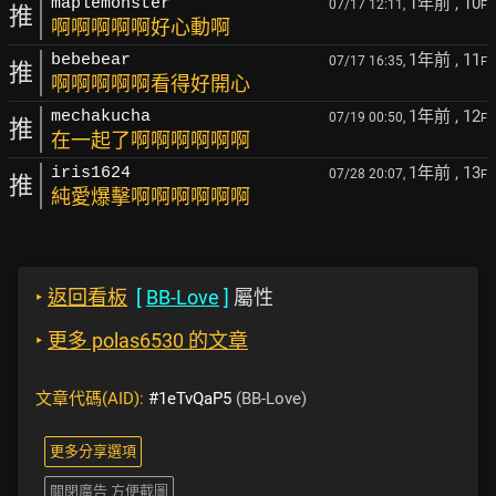
1年前
, 10
maplemonster
07/17 12:11,
F
推
啊啊啊啊啊好心動啊
1年前
, 11
bebebear
07/17 16:35,
F
推
啊啊啊啊啊看得好開心
1年前
, 12
mechakucha
07/19 00:50,
F
推
在一起了啊啊啊啊啊啊
1年前
, 13
iris1624
07/28 20:07,
F
推
純愛爆擊啊啊啊啊啊啊
‣
返回看板
[
BB-Love
]
屬性
‣
更多 polas6530 的文章
文章代碼(AID):
#1eTvQaP5
(BB-Love)
更多分享選項
關閉廣告 方便截圖