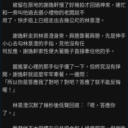
　　被留在原地的謝逸軒慢了好幾拍才回過神來，連忙
和一旁叫他過去選小禮物的老闆說不

用了，快步追上已經走出去幾公尺的林景澄。

　　謝逸軒走到林景澄身旁，肩膀靠著肩膀，先是伸手
小心去勾林景澄的手指，見他沒有任

何反應，謝逸軒索性便大著膽子直接牽住他的手。

　　握進掌心裡的那手似乎僵了一下，但終究沒有掙
開，謝逸軒就這麼牢牢牽著，一邊問：

「所以你是答應我了對吧？對吧？答應了就不能反悔
喔！」

　　林景澄沉默了幾秒後低聲回道：「嗯，答應你
了。」
