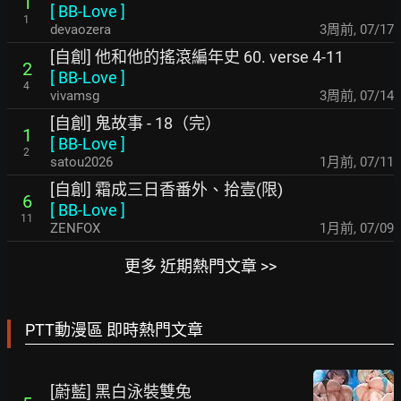
1
[
BB-Love
]
1
devaozera
3周前
,
07/17
[自創] 他和他的搖滾編年史 60. verse 4-11
2
[
BB-Love
]
4
vivamsg
3周前
,
07/14
[自創] 鬼故事 - 18（完）
1
[
BB-Love
]
2
satou2026
1月前
,
07/11
[自創] 霜成三日香番外、拾壹(限)
6
[
BB-Love
]
11
ZENFOX
1月前
,
07/09
更多 近期熱門文章 >>
PTT動漫區 即時熱門文章
[蔚藍] 黑白泳裝雙兔