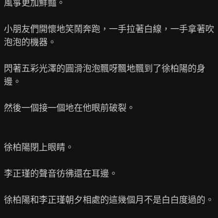
風箏更加鮮豔。

小朋友們開懷地笑鬧奔跑，一手拉著白線，一手拿著吹
泡泡的機器。

閃著五彩光澤的圓滑泡泡飄呀飄地飄到了徐柏陽的身
邊。

然後一個接一個地在他眼前破裂。

徐柏陽閉上眼睛。

李正瑾的聲音彷彿還在耳邊。

徐柏陽和李正瑾朝夕相處的這幾個月不是白白度過的。
