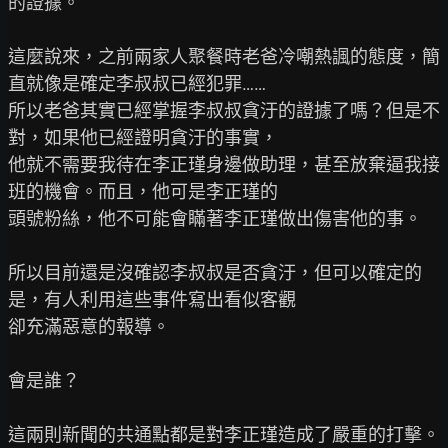
的證據。

這麼說來，之前兩家人聚餐時老爸冷嘲熱諷的態度，簡
直就像是確定李叔叔已經犯罪……

所以老爸其實已經掌握李叔叔貪汙的證據了嗎？但是不
對，如果他已經證明貪汙的事實，

他就不需要我待在李正瑾身邊做助理，甚至放棄逼我接
班的機會。而且，他可是李正瑾的

頭號粉絲，他不可能會瞞著李正瑾做出傷害他的事。

所以目前還是沒確認李叔叔是否貪汙，但可以確定的
是，有人利用這些事件寫出看似客觀

卻充滿惡意的報導。

會是誰？

這兩則新聞的共通點都是對李正瑾造成了嚴重的打擊。
