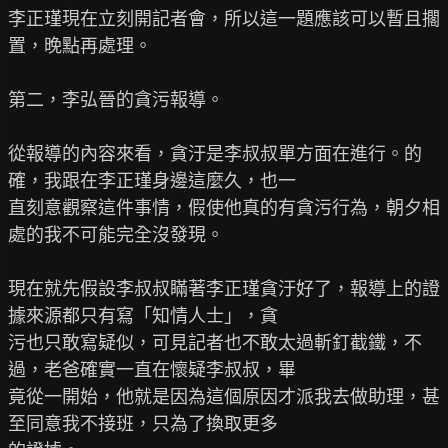
李正瑾現在立刻開記者會，所以這一題應該可以暫且擱
置，晚點再處理。

第二，李弘晉的貪污報導。

從報導的內容來看，貪汙是李叔叔單方面在進行。的
確，我跟在李正瑾身邊這麼久，也一

直刻意觀察這件事情，假使他真的有貪污行為，朝夕相
處的我不可能完全沒發現。

現在就先假設李叔叔瞞著李正瑾貪汙好了，報導上的證
據來源都只有寫「知情人士」，貪

污也只敢寫疑似，可見記者也不敢太過斬釘截鐵，不
過，老爸確實一直在懷疑李叔叔，畢

竟從一開始，他就是因為這個原因才派我去做助理，甚
至同意我不接班，只為了換取更多
