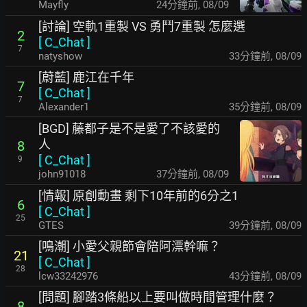
Mayfly
24分鐘前
,
08/09
[討論] 空軌1重製 VS 勇鬥7重製 怎麼選
2
[
C_Chat
]
7
natyshow
33分鐘前
,
08/09
[蔚藍] 鹿江在千年
7
[
C_Chat
]
7
Alexander1
35分鐘前
,
08/09
[BGD] 藤都子是不是愛了不該愛的
人
8
[
C_Chat
]
9
john91018
37分鐘前
,
08/09
[情報] 原創動畫 剩下10年前的6分之1
6
[
C_Chat
]
25
GTES
39分鐘前
,
08/09
[鳴潮] 小愛父親節會陪阿漂幹嘛？
21
[
C_Chat
]
28
lcw33242976
43分鐘前
,
08/09
[問題] 腳踏3條船以上要叫做時間管理什麼？
8