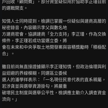
戶回收「顧問費」，部分資金疑似用於協助李正瑾目前
的選戰開支。

知情人士同時提到，檢調已掌握一份疑似與建商高層的
秘密錄音，內容顯示李父與數名地

方建商密會，協調建商「全力支持」李正瑾，作為交換
條件，李正瑾若成功當選立委，將

會在未來和中央爭取土地開發案與容積獎勵時「積極配
合」。

雖目前尚無直接證據顯示李正瑾知情，但政治倫理與利
益迴避的界線模糊，同選區立委候

選人的潘學祥表示：「一名現任民意代表的直系親屬，
若涉貪並與選舉資源掛勾，將嚴重

破壞民主制度與選舉公平性，檢調應主動介入調查資金
流向。」
