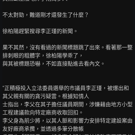
不太對勁，難道剛才還發生了什麼？

徐柏陽趕緊搜尋李正瑾的新聞。

果不其然，沒有看過的新聞標題跳了出來。看著那一整
排刺眼的粗體字，徐柏陽學乖了，

與其被標題恐嚇，不如直接點進去看內文。

"正積極投入立法委員選舉的市議員李正瑾，被爆出和
其父親有關的貪污疑雲。根據知情人

士指出，李父在其子擔任議員期間，涉嫌藉由地方小型
工程建議款向特定廠商收取回扣。

李父身為前少將，以其人脈和影響力安排特定建設案由
友好廠商承攬，並透過多筆分散帳
