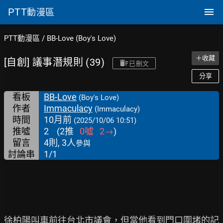
PTT
動漫區
PTT動漫區
/
BB-Love (Boy's Love)
＋收藏
[自創] 議事潛規則 (39)
已刪文
分享
看板
BB-Love
(Boy's Love)
作者
Immaculacy
(Immaculacy)
時間
10月前
(2025/10/06 10:51)
推噓
2
(
2
推
0
噓
2
→
)
留言
4則, 3人
參與
討論串
1/1
徐柏陽叫車前往台北市議會，但當他看到門口圍堵的記