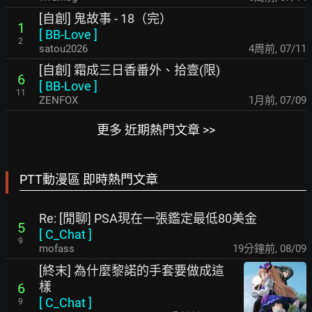
[自創] 鬼故事 - 18（完）
1
[
BB-Love
]
2
satou2026
4周前
,
07/11
[自創] 霜成三日香番外、拾壹(限)
6
[
BB-Love
]
11
ZENFOX
1月前
,
07/09
更多 近期熱門文章 >>
PTT動漫區 即時熱門文章
Re: [閒聊] PSA現在一張鑑定最低80美金
5
[
C_Chat
]
9
mofass
19分鐘前
,
08/09
[終末] 為什麼黎諾的手套要做成這
樣
6
[
C_Chat
]
9