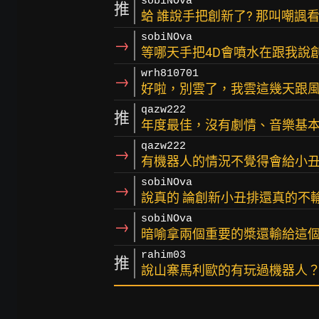
sobiNOva
推
蛤 誰說手把創新了? 那叫嘲諷
sobiNOva
→
等哪天手把4D會噴水在跟我說創
wrh810701
→
好啦，別雲了，我雲這幾天跟
qazw222
推
年度最佳，沒有劇情、音樂基
qazw222
→
有機器人的情況不覺得會給小
sobiNOva
→
說真的 論創新小丑排還真的不
sobiNOva
→
暗喻拿兩個重要的槳還輸給這個
rahim03
推
說山寨馬利歐的有玩過機器人