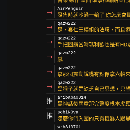
音樂 動作 畫面 故事都輸給其他
AirPenguin
→
發售時就吵過一輪了 你怎麼會
qazw222
→
是，套仁王模組的法環，而且
qazw222
→
手把回饋當時瑪利歐也是有HD
qazw222
→
感
qazw222
→
拿那個震動說嘴有點像拿六軸來
qazw222
→
黑猴子就是缺乏自己思想，只
aribaba0814
推
黑神話後兩章那完整度根本虎頭
sobiNOva
推
怎麼你們入圍的只有機器人跟黑
wrh810701