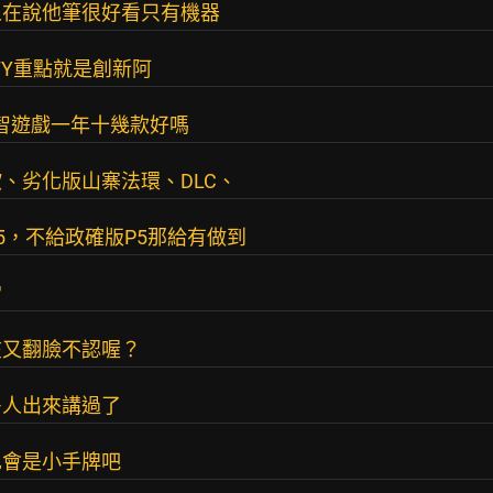
人在說他筆很好看只有機器
TY重點就是創新阿
益智遊戲一年十幾款好嗎
、劣化版山寨法環、DLC、
5，不給政確版P5那給有做到
常
在又翻臉不認喔？
多人出來講過了
也會是小手牌吧