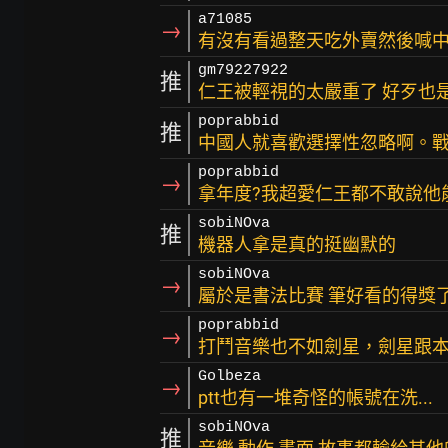
a71085
→
有沒有看過整天吃外賣然後喊
gm79227922
推
仁王被輕視的太嚴重了 好歹也
poprabbid
推
中國人就喜歡選擇性忽略啊。
poprabbid
→
拿年度?我超愛仁王都不敢說他
sobiNOva
推
機器人拿是真的挺幽默的
sobiNOva
→
屬於是書法比賽 筆好看的得獎
poprabbid
→
打鬥音樂也不如劍星，劍星跟
Golbeza
→
ptt也有一堆奇怪的帳號在洗...
sobiNOva
推