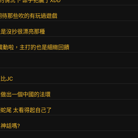
的情況下 靠手把贏了XDD
期待那些吹的有玩過遊戲
還是沒抄很漂亮那種
震動啦，主打的也是細緻回饋
比JC
想做出一個中國的法環
蛇尾 太看得起自己了
神話嗎?