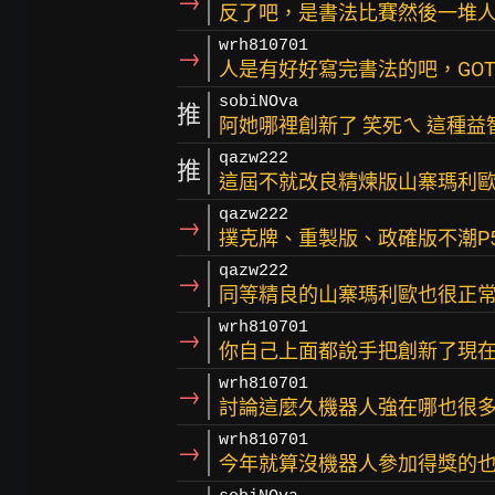
→
反了吧，是書法比賽然後一堆
wrh810701
→
人是有好好寫完書法的吧，GO
sobiNOva
推
阿她哪裡創新了 笑死ㄟ 這種
qazw222
推
這屆不就改良精煉版山寨瑪利歐
qazw222
→
撲克牌、重製版、政確版不潮P
qazw222
→
同等精良的山寨瑪利歐也很正
wrh810701
→
你自己上面都說手把創新了現
wrh810701
→
討論這麼久機器人強在哪也很
wrh810701
→
今年就算沒機器人參加得獎的