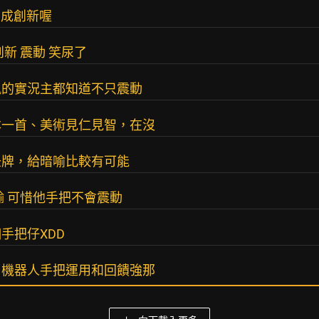
看成創新喔
新 震動 笑尿了
風的實況主都知道不只震動
本一首、美術見仁見智，在沒
丑牌，給暗喻比較有可能
輸 可惜他手把不會震動
手把仔XDD
？機器人手把運用和回饋強那