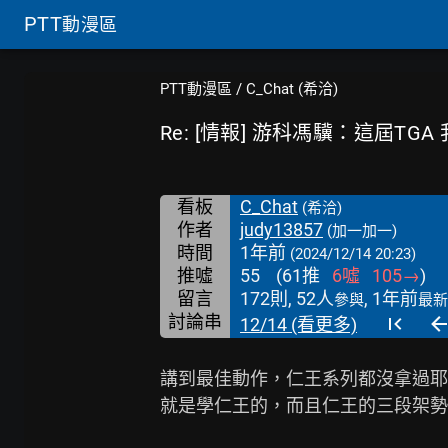
PTT
動漫區
PTT動漫區
/
C_Chat (希洽)
Re: [情報] 游科馮驥：這屆TG
看板
C_Chat
(希洽)
作者
judy13857
(加一加一)
時間
1年前
(2024/12/14 20:23)
推噓
55
(
61
推
6
噓
105
→
)
留言
172則, 52人
, 1年前
參與
最新
討論串
12/14 (看更多)
講到最佳動作，仁王系列都沒拿過耶
就是學仁王的，而且仁王的三段架勢