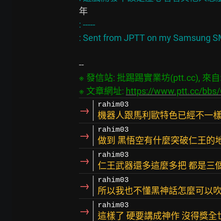
: -----

※ 發信站: 批踢踢實業坊(ptt.cc), 來自: 1
※ 文章網址: 
https://www.ptt.cc/bb
rahim03
→
機器人跟馬利歐特色已經不一樣
rahim03
→
做到 黑悟空有什麼突破仁王的
rahim03
→
仁王武器還多這麼多把 都是三
rahim03
→
所以我也不懂黑神話怎麼可以吹成
rahim03
→
這樣了 硬要講成神作 沒得獎