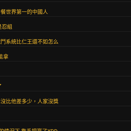
中餐世界第一的中國人
是忍組
戰鬥系統比仁王還不如怎么
能拿
了
本沒比他差多少，人家沒獎