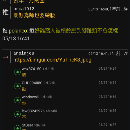
去年二月的圖
1年前
, 6
orca1912
05/13 16:40,
F
推
剛好為師也要練腰
推 
polanco
: 
還
好雞窩人被槓鈴壓到腳趾頭不會怎樣  
1年前
, 7
anpinjou
05/13 16:41,
F
→
https://i.imgur.com/YuThcK8.jpeg