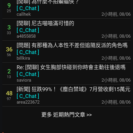
[閒聊] 為什麼不拍蝙蝠俠？
9
[
C_Chat
]
25
callhek
2小時前
,
08/06
[閒聊] 尼古喵喵滿可惜的
3
[
C_Chat
]
33
a4855858
2小時前
,
08/06
[問題] 有那種為人本性不差但追隨反派的角色嗎
36
[
C_Chat
]
56
billkira
2小時前
,
08/06
Re: [閒聊] 女生胸部快碰到你時會主動往後退嗎
2
[
C_Chat
]
13
saviora
2小時前
,
08/06
[新聞] 狂跌99%！《塵白禁域》7月營收剩15萬元
48
[
C_Chat
]
97
area223672
2小時前
,
08/06
更多 近期熱門文章 >>