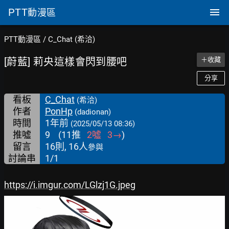
PTT
動漫區
PTT動漫區
/
C_Chat (希洽)
[蔚藍] 莉央這樣會閃到腰吧
＋收藏
分享
看板
C_Chat
(希洽)
作者
PonHp
(dadionan)
時間
1年前
(2025/05/13 08:36)
推噓
9
(
11
推
2
噓
3
→
)
留言
16則, 16人
參與
討論串
1/1
https://i.imgur.com/LGlzj1G.jpeg