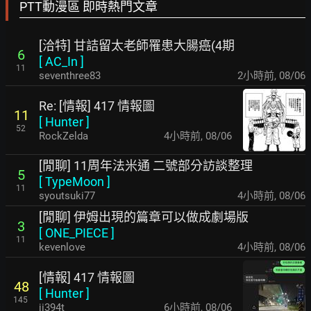
PTT動漫區 即時熱門文章
[洽特] 甘詰留太老師罹患大腸癌(4期
6
[
AC_In
]
11
seventhree83
2小時前
,
08/06
Re: [情報] 417 情報圖
11
[
Hunter
]
52
RockZelda
4小時前
,
08/06
[閒聊] 11周年法米通 二號部分訪談整理
5
[
TypeMoon
]
11
syoutsuki77
4小時前
,
08/06
[閒聊] 伊姆出現的篇章可以做成劇場版
3
[
ONE_PIECE
]
11
kevenlove
4小時前
,
08/06
[情報] 417 情報圖
48
[
Hunter
]
145
ji394t
6小時前
,
08/06