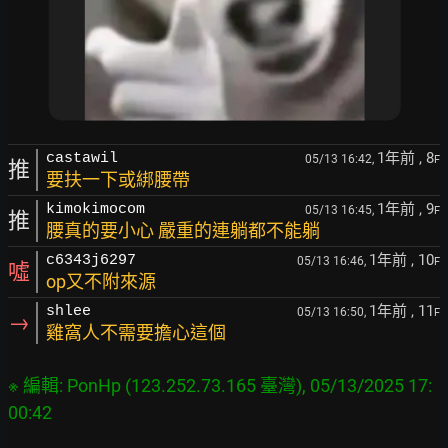
1年前
, 8
castawil
05/13 16:42,
F
推
要扶一下或綁腰帶
1年前
, 9
kimokimocom
05/13 16:45,
F
推
腰真的要小心 嚴重的連躺都不能躺
1年前
, 10
c6343j6297
05/13 16:46,
F
噓
op又不附來源
1年前
, 11
shlee
05/13 16:50,
F
→
雞窩人不需要擔心這個
※ 編輯: PonHp (123.252.73.165 臺灣), 05/13/2025 17: