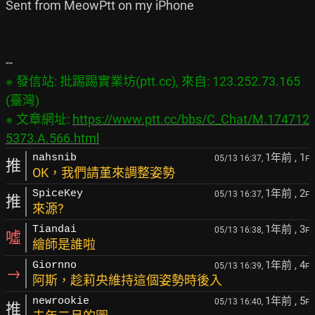
Sent from MeowPtt on my iPhone

※ 發信站: 批踢踢實業坊(ptt.cc), 來自: 123.252.73.165 
(臺灣)

※ 文章網址: 
https://www.ptt.cc/bbs/C_Chat/M.174712
5373.A.566.html
1年前
, 1
nahsnib
05/13 16:37,
F
推
OK，我們請堇來調整姿勢
1年前
, 2
SpiceKey
05/13 16:37,
F
推
來源?
1年前
, 3
Tiandai
05/13 16:38,
F
噓
繪師是誰啦
1年前
, 4
Giornno
05/13 16:39,
F
→
阿斯，趁莉央維持這個姿勢時後入
1年前
, 5
newrookie
05/13 16:40,
F
推