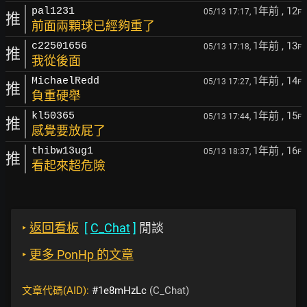
1年前
, 12
pal1231
05/13 17:17,
F
推
前面兩顆球已經夠重了
1年前
, 13
c22501656
05/13 17:18,
F
推
我從後面
1年前
, 14
MichaelRedd
05/13 17:27,
F
推
負重硬舉
1年前
, 15
kl50365
05/13 17:44,
F
推
感覺要放屁了
1年前
, 16
thibw13ug1
05/13 18:37,
F
推
看起來超危險
‣
返回看板
[
C_Chat
]
閒談
‣
更多 PonHp 的文章
文章代碼(AID):
#1e8mHzLc
(C_Chat)