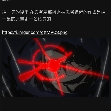
這一集的後半 在忍者屋那邊杏被忍者追趕的作畫是這
一集的原畫よーと負責的

https://i.imgur.com/gttMVCS.png