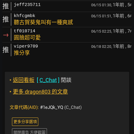
1年前
, 5
推
jeff235711
06/15 01:30,
F
1年前
, 6
khfcgmbk
06/15 01:51,
F
推
聽古賀葵鬼叫有一種爽感
1年前
, 7
tf010714
06/15 02:25,
F
→
圓臉超可愛
1年前
, 8
viper9709
06/18 02:20,
F
推
推分享
‣
返回看板
[
C_Chat
]
閒談
‣
更多 dragon803 的文章
文章代碼(AID):
#1eJQk_YQ
(C_Chat)
更多分享選項
關閉廣告 方便截圖