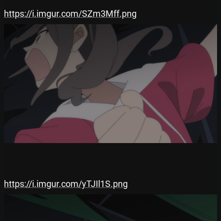
https://i.imgur.com/SZm3Mff.png
https://i.imgur.com/yTJIl1S.png