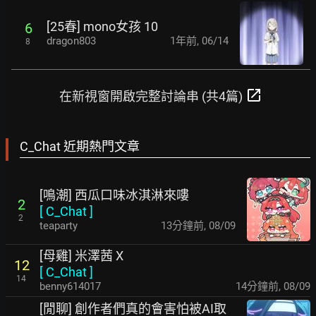
[25春] mono女孩 10
6
dragon803
1年前
,
06/14
8
open_in_new
在新視窗開啟完整討論串 (共4篇)
C_Chat 近期熱門文章
[鳴潮] 西瓜口味冰淇淋來嘍
2
[
C_Chat
]
2
teaparty
13分鐘前
,
08/09
[母雞] 米澤茜 X
12
[
C_Chat
]
14
benny614017
14分鐘前
,
08/09
[閒聊] 創作者們真的會害怕被AI取