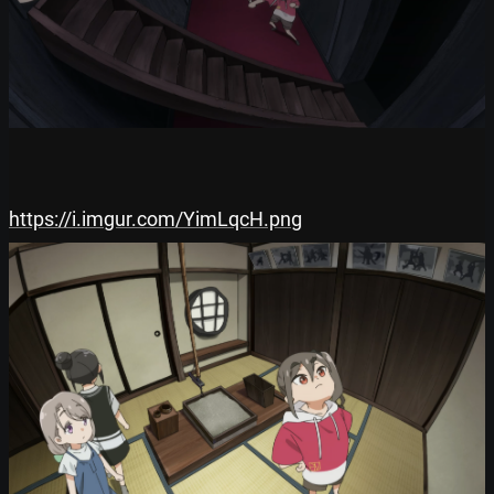
https://i.imgur.com/YimLqcH.png