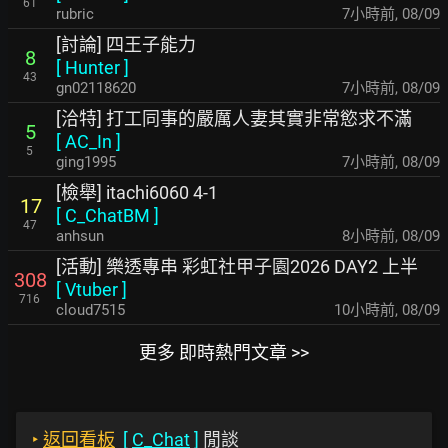
61
rubric
7小時前
,
08/09
[討論] 四王子能力
8
[
Hunter
]
43
gn02118620
7小時前
,
08/09
[洽特] 打工同事的嚴厲人妻其實非常慾求不滿
5
[
AC_In
]
5
ging1995
7小時前
,
08/09
[檢舉] itachi6060 4-1
17
[
C_ChatBM
]
47
anhsun
8小時前
,
08/09
[活動] 樂透專串 彩虹社甲子園2026 DAY2 上半
308
[
Vtuber
]
716
cloud7515
10小時前
,
08/09
更多 即時熱門文章 >>
‣
返回看板
[
C_Chat
]
閒談