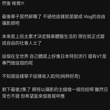
然後 睡覺!!!

最後華子居然辭職了 不過他這樣就是變成 Vlog的自由
攝影師吧

本來是上班太累才決定騎車體驗生活的 現在就正式變
成自由的社會人士了

這個在全世界 自己體感上好像日本特別流行 還有VT是
專門做這個的呢

不知道這樣華子這樣收入如何(純粹好奇)

剩下最後2集了 期待以攝影的主線做一個完結啊 雖然日
常也不錯 但希望能來個首尾呼應
