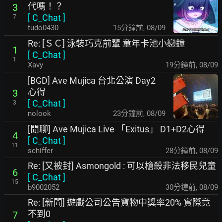
代嗎！？
3
[
C_Chat
]
7
tudo0430
15分鐘前
,
08/09
Re: [ＳＣ] 泳裝巧克前輩 童年卡池小戀鐘
1
[
C_Chat
]
1
Xavy
19分鐘前
,
08/09
[BGD] Ave Mujica 台北公演 Day2
心得
3
[
C_Chat
]
3
nolook
23分鐘前
,
08/09
[閒聊] Ave Mujica Live 「Exitus」 D1+D2心得
4
[
C_Chat
]
11
schiffer
28分鐘前
,
08/09
Re: [又被封] Asmongold : 可以槍殺非法移民兒童
6
[
C_Chat
]
15
b9002052
30分鐘前
,
08/09
Re: [新聞] 遊戲公司公告寶物中獎率20% 實際竟
不到0
7