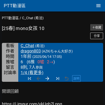
PTT
動漫區
PTT動漫區
/
C_Chat (希洽)
[25春] mono女孩 10
＋收藏
分享
看板
C_Chat
(希洽)
作者
dragon803
(AZKiちゃん大好き)
時間
1年前
(2025/06/14 17:05)
推噓
6
(
6
推
0
噓
2
→
)
留言
8則, 7人
參與
討論串
1/4 (看更多)
說明
開頭回顧

https://i.imgur.com/vkUqb7l.png