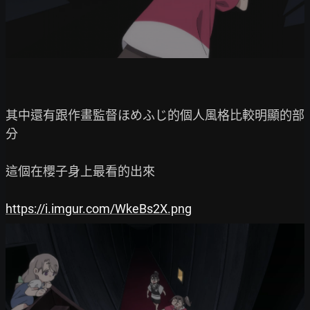
其中還有跟作畫監督ほめふじ的個人風格比較明顯的部
分

這個在櫻子身上最看的出來

https://i.imgur.com/WkeBs2X.png