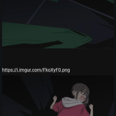
https://i.imgur.com/FkoXyF0.png