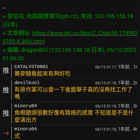
※ 發信站: 批踢踢實業坊(ptt.cc), 來自: 133.106.158.18 
(日本)

※ 文章網址: 
https://www.ptt.cc/bbs/C_Chat/M.174992
0703.A.89A.html
※ 編輯: dragon803 (133.106.158.18 日本), 06/15/2025 
1年前
, 1
CATALYST0001
06/15 01:17,
F
推
蕎麥麵看起來有夠好吃
1年前
, 2
devilkool
06/15 01:18,
F
推
有原作黨可以雷一下後面華子真的沒再找工作了
嗎
1年前
, 3
minoru04
06/15 01:18,
F
推
魚眼鏡頭張數好像有跳格的感覺 不知道是不是什
麼演出方
1年前
, 4
minoru04
06/15 01:18,
F
→
式