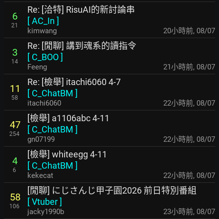
Re: [洽特] RisuAI的新討論串
6
[
AC_In
]
21
kimwang
20小時前
,
08/07
Re: [閒聊] 講到魂系的讀指令
3
[
C_BOO
]
14
Feeng
21小時前
,
08/07
Re: [檢舉] itachi6060 4-7
11
[
C_ChatBM
]
58
itachi6060
22小時前
,
08/07
[檢舉] a1106abc 4-11
47
[
C_ChatBM
]
254
gn07199
22小時前
,
08/07
[檢舉] whiteegg 4-11
4
[
C_ChatBM
]
6
kekecat
22小時前
,
08/07
[閒聊] にじさんじ甲子園2026 前日特別番組
58
[
Vtuber
]
106
jacky1990b
23小時前
,
08/07