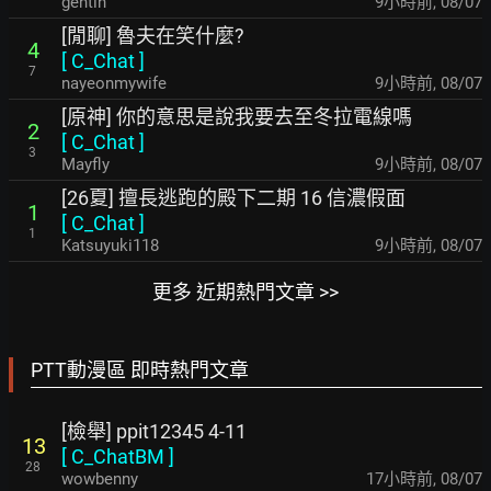
gentin
9小時前
,
08/07
[閒聊] 魯夫在笑什麼?
4
[
C_Chat
]
7
nayeonmywife
9小時前
,
08/07
[原神] 你的意思是說我要去至冬拉電線嗎
2
[
C_Chat
]
3
Mayfly
9小時前
,
08/07
[26夏] 擅長逃跑的殿下二期 16 信濃假面
1
[
C_Chat
]
1
Katsuyuki118
9小時前
,
08/07
更多 近期熱門文章 >>
PTT動漫區 即時熱門文章
[檢舉] ppit12345 4-11
13
[
C_ChatBM
]
28
wowbenny
17小時前
,
08/07