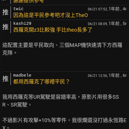
謝謝提供參考
1年前
, 4
twic
06/21 07:52,
F
推
因為這是平民參考吧才沒上TheO
1年前
, 5
kashi29
06/21 08:09,
F
推
西羅克開z3比較強 手比theo長多了
這配置主要是平民取向、三個MAP機快速清下方西羅
克隊。

1年前
, 6
madbele
06/21 12:56,
F
推
都用西羅克了哪裡平民？
我用西羅克等UR駕駛是容錯率高，原影片用很多SS
R、SR駕駛，

不過影片有攻擊+10%等零件，我很爛還沒打過永恆路E
X。
