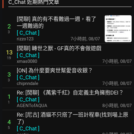
C_Chat 近期熱門文章
[閒聊] 真的有不看難過一週，看了
一週難過的
2
[
C_Chat
]
3
rizzo123
7小時前
,
08/07
[閒聊] 轉世之獸 - GF真的不會做遊戲
13
[
C_Chat
]
19
xmas0080
7小時前
,
08/07
[ON] 為什麼要爽世幫愛音收銀？
3
[
C_Chat
]
3
chipnndale
7小時前
,
08/07
Re: [閒聊] 《萬紫千紅》自定義主角擁抱DEI？
1
[
C_Chat
]
1
AGENTofAQUA
8小時前
,
08/07
Re: [尼古] 酒貓不只搭了一班計程車(找到喵上原
了)
4
[
C_Chat
]
5