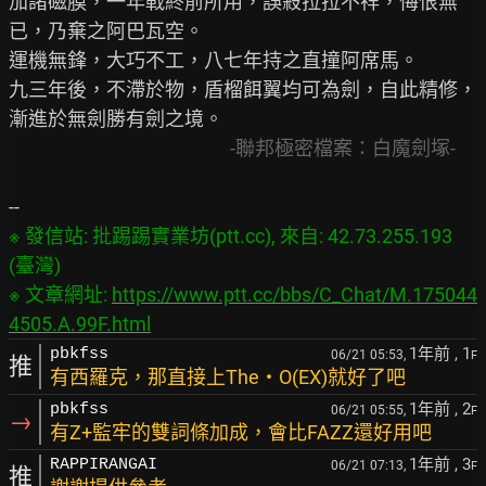
加諸磁膜，一年戰終前所用，誤殺拉拉不祥，悔恨無
已，乃棄之阿巴瓦空。

運機無鋒，大巧不工，八七年持之直撞阿席馬。

九三年後，不滯於物，盾榴餌翼均可為劍，自此精修，
漸進於無劍勝有劍之境。

              -聯邦極密檔案：白魔劍塚-
※ 發信站: 批踢踢實業坊(ptt.cc), 來自: 42.73.255.193 
(臺灣)

※ 文章網址: 
https://www.ptt.cc/bbs/C_Chat/M.175044
4505.A.99F.html
1年前
, 1
pbkfss
06/21 05:53,
F
推
有西羅克，那直接上The・O(EX)就好了吧
1年前
, 2
pbkfss
06/21 05:55,
F
→
有Z+監牢的雙詞條加成，會比FAZZ還好用吧
1年前
, 3
RAPPIRANGAI
06/21 07:13,
F
推