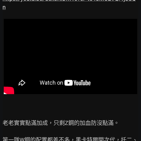
n
老老實實點滿加成，只剩Z鋼的加血防沒點滿。

第一隊W鋼的配置都差不多，黑卡特爾開次代，托二、