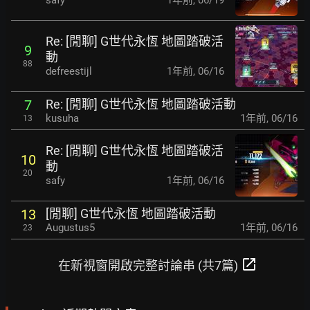
safy
1年前
,
06/19
Re: [閒聊] G世代永恆 地圖踏破活
9
動
88
defreestijl
1年前
,
06/16
Re: [閒聊] G世代永恆 地圖踏破活動
7
kusuha
1年前
,
06/16
13
Re: [閒聊] G世代永恆 地圖踏破活
10
動
20
safy
1年前
,
06/16
[閒聊] G世代永恆 地圖踏破活動
13
Augustus5
1年前
,
06/16
23
open_in_new
在新視窗開啟完整討論串 (共7篇)