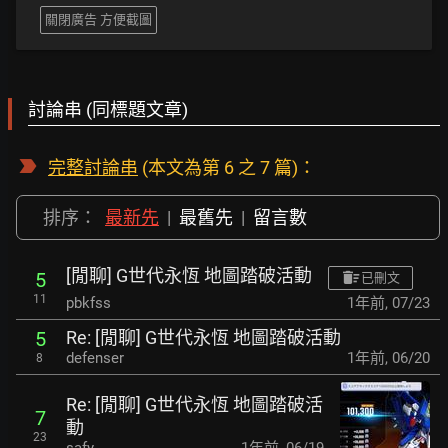
關閉廣告 方便截圖
討論串 (同標題文章)
完整討論串
(本文為第 6 之 7 篇)：
排序：
最新先
|
最舊先
|
留言數
[閒聊] G世代永恆 地圖踏破活動
5
已刪文
11
pbkfss
1年前
,
07/23
Re: [閒聊] G世代永恆 地圖踏破活動
5
defenser
1年前
,
06/20
8
Re: [閒聊] G世代永恆 地圖踏破活
7
動
23