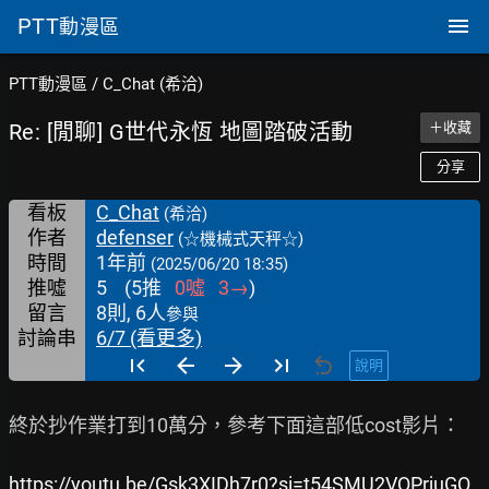
PTT
動漫區
PTT動漫區
/
C_Chat (希洽)
Re: [閒聊] G世代永恆 地圖踏破活動
＋收藏
分享
看板
C_Chat
(希洽)
作者
defenser
(☆機械式天秤☆)
時間
1年前
(2025/06/20 18:35)
推噓
5
(
5
推
0
噓
3
→
)
留言
8則, 6人
參與
討論串
6/7 (看更多)
說明
終於抄作業打到10萬分，參考下面這部低cost影片：

https://youtu.be/Gsk3XIDh7r0?si=t54SMU2VQPrjuGQ