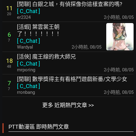
[閒聊] 白銀之城，有偵探像你這樣查案的嗎?
11
[
C_Chat
]
20
er2324
2小時前
,
08/05
[活蝦] 葉雲裳王朝
了！！！！！！！
6
[
C_Chat
]
7
Wardyal
2小時前
,
08/05
[活俠] 魔王線的救大師兄
18
[
C_Chat
]
48
mrporing
2小時前
,
08/05
[閒聊] 數學獎得主有看格鬥遊戲新番/文學少女
7
[
C_Chat
]
7
rronbang
2小時前
,
08/05
更多 近期熱門文章 >>
PTT動漫區 即時熱門文章