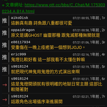
※ 文章網址: 
https://www.ptt.cc/bbs/C_Chat/M.175303
0234.A.B1A.html
1年前
, 1
aikoDisk
07/21 00:55,
F
推
這齣真有趣 詩魚跟八重都很可愛
1年前
, 2
oppaidragon
07/21 00:58,
F
推
原文是講GHOST 幽靈那種 跟鬼滅那種無關就是
1年前
, 3
e86117934
07/21 01:06,
F
推
受重傷在一晚上痊癒第一個想到JOJO。
1年前
, 4
eric999
07/21 02:16,
F
推
鬼燈比較好看 這一部我看不太懂在幹嘛
1年前
, 5
s9018124
07/21 02:19,
F
推
就把現代神鬼用鬼燈的方式演出來啊
1年前
, 6
s9018124
07/21 02:21,
F
→
這是鬼燈開頭就有很明確的地獄日常主題 這部比
較隨著對
1年前
, 7
s9018124
07/21 02:21,
F
→
話跟角色出場循序漸進展開