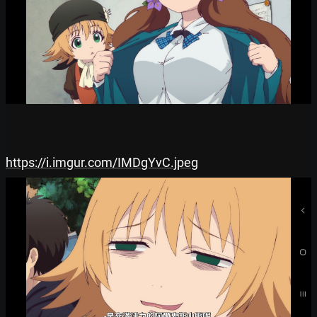
https://i.imgur.com/IMDgYvC.jpeg