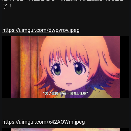
了！

https://i.imgur.com/dwpvrov.jpeg
https://i.imgur.com/x42AOWm.jpeg