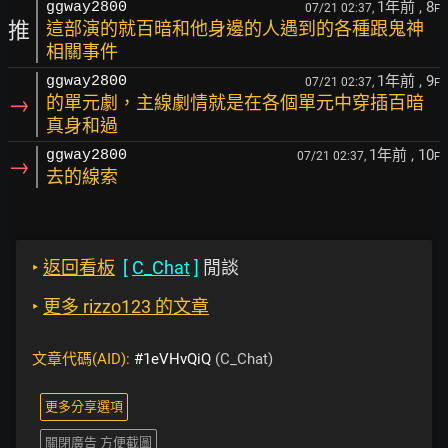
1年前
, 8
ggway2800
07/21 02:37,
F
推
這部演的就百暗和他身邊的人遇到的各種跟鬼神
相關事件
1年前
, 9
ggway2800
07/21 02:37,
F
→
的單元劇，主線劇情就是在各個單元中穿插百暗
真身和過
1年前
, 10
ggway2800
07/21 02:37,
F
→
去的線索
‣
返回看板
[
C_Chat
]
閒談
‣
更多 rizzo123 的文章
文章代碼(AID):
#1eVHvQiQ
(C_Chat)
更多分享選項
關閉廣告 方便截圖