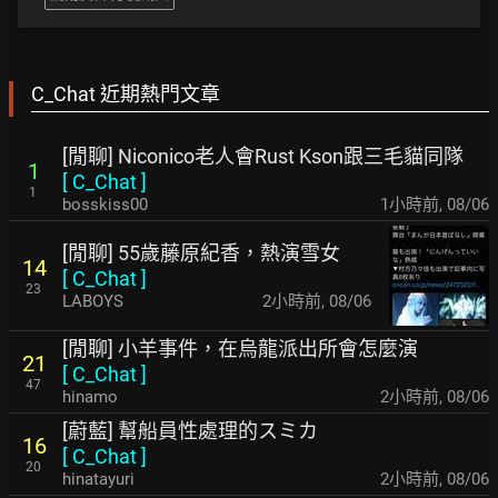
C_Chat 近期熱門文章
[閒聊] Niconico老人會Rust Kson跟三毛貓同隊
1
[
C_Chat
]
1
bosskiss00
1小時前
,
08/06
[閒聊] 55歲藤原紀香，熱演雪女
14
[
C_Chat
]
23
LABOYS
2小時前
,
08/06
[閒聊] 小羊事件，在烏龍派出所會怎麼演
21
[
C_Chat
]
47
hinamo
2小時前
,
08/06
[蔚藍] 幫船員性處理的スミカ
16
[
C_Chat
]
20
hinatayuri
2小時前
,
08/06