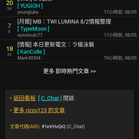
20
[
YUGIOH
]
54
youngluke
17小時前
,
08/05
[月姬] MB：TWI LUMINA 8/2情報整理
7
[
TypeMoon
]
8
syoutsuki77
17小時前
,
08/05
[情報] 本日更新電文：ラ級泳裝
18
[
KanColle
]
33
Mark40304
19小時前
,
08/05
更多 即時熱門文章 >>
‣
返回看板
[
C_Chat
]
閒談
‣
更多 rizzo123 的文章
文章代碼(AID):
#1eVHvQiQ
(C_Chat)