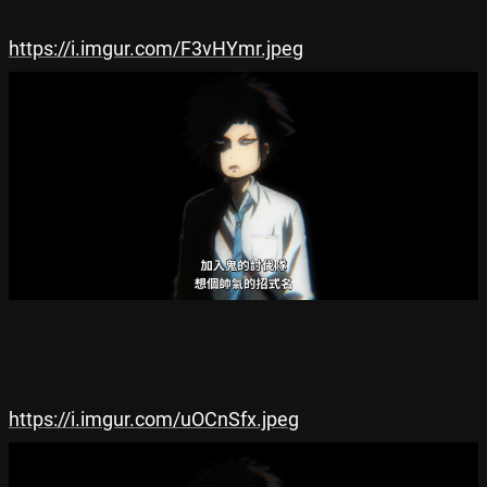
https://i.imgur.com/F3vHYmr.jpeg
https://i.imgur.com/uOCnSfx.jpeg