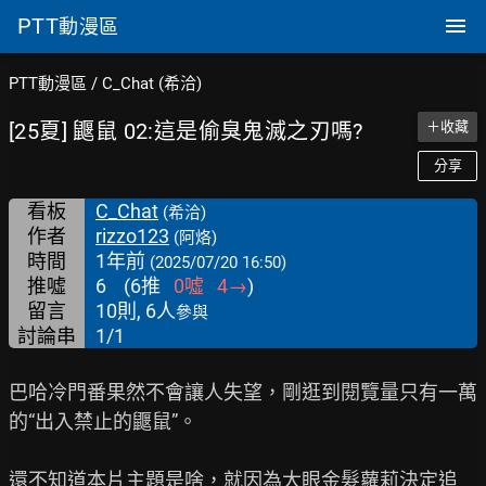
PTT
動漫區
PTT動漫區
/
C_Chat (希洽)
[25夏] 鼴鼠 02:這是偷臭鬼滅之刃嗎?
＋收藏
分享
看板
C_Chat
(希洽)
作者
rizzo123
(阿烙)
時間
1年前
(2025/07/20 16:50)
推噓
6
(
6
推
0
噓
4
→
)
留言
10則, 6人
參與
討論串
1/1
巴哈冷門番果然不會讓人失望，剛逛到閱覽量只有一萬
的“出入禁止的鼴鼠”。

還不知道本片主題是啥，就因為大眼金髮蘿莉決定追