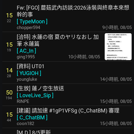
Fw: [FGO] 蘑菇武內訪談:2026泳裝與終章本來想
幹的事
15
[
TypeMoon
]
22
chopper594
9小時前
,
08/05
[洽特] 水蓮の宿 夏のヤリなおし 加
筆 水蓮篇
15
[
AC_In
]
19
ging1995
10小時前
,
08/05
[資料] UT01
14
[
YUGIOH
]
28
youngluke
14小時前
,
08/05
[生放] 蓮ノ空生放送
50
[
LoveLive_Sip
]
194
RINPE
15小時前
,
08/05
[建議] 請加速 #1gP1VFSg (C_ChatBM) 審理
15
[
C_ChatBM
]
44
coon182
15小時前
,
08/05
[M.D.] 8/5更新