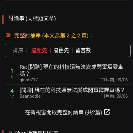
討論串 (同標題文章)
完整討論串
(本文為第 2 之 2 篇)：
排序：
最新先
|
最舊先
|
留言數
Re: [閒聊] 現在的科技還無法變成閃電霹靂車
1
嗎？
5
gino0717
11月前
,
09/06
[閒聊] 現在的科技還無法變成閃電霹靂車嗎？
4
Beanoodle
11月前
,
09/06
17
open_in_new
在新視窗開啟完整討論串 (共2篇)