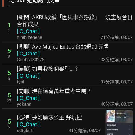
C_Chat 近期熱門文章
[新聞] AKRU改編「因與聿案簿錄」 漫畫展台日
合作成果
1
[
C_Chat
]
1
hihihihehehe
21分鐘前
,
08/07
[閒聊] Ave Mujica Exitus 台北追加 完售
5
[
C_Chat
]
8
Gcobs130275
33分鐘前
,
08/07
[無職] 如果我換個髮型…？
5
[
C_Chat
]
5
tyai
37分鐘前
,
08/07
[閒聊] 現在還有萬年重考生嗎？
5
[
C_Chat
]
27
yokann
40分鐘前
,
08/07
[心得] 夢幻魔法公主 好玩捏
5
[
C_Chat
]
6
sdtgfsrt
41分鐘前
,
08/07