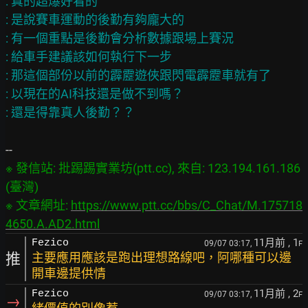
: 真的超爆好看的

: 是說賽車運動的後勤有夠龐大的

: 有一個重點是後勤會分析數據跟場上賽況

: 給車手建議該如何執行下一步

: 那這個部份以前的霹靂遊俠跟閃電霹靂車就有了

: 以現在的AI科技還是做不到嗎？

※ 發信站: 批踢踢實業坊(ptt.cc), 來自: 123.194.161.186 
(臺灣)

※ 文章網址: 
https://www.ptt.cc/bbs/C_Chat/M.175718
4650.A.AD2.html
11月前
, 1
Fezico
09/07 03:17,
F
推
主要應用應該是跑出理想路線吧，阿哪種可以邊
開車邊提供情
11月前
, 2
Fezico
09/07 03:17,
F
→