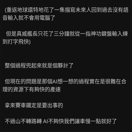
  (重返地球還特地花了一集描寫未來人回到過去沒有語
音輸入就不會用電腦了

   但是真威艦長只花了三分鐘就從一指神功鍵盤輸入練
到打字飛快)

  整個過程兜起來就是個夥計了

  但現在的問題是那個AI想一想的過程實在是很難在合
理的資源下有夠快的產速

  拿來賽車鐵定是要出事的

  不過山不轉路轉 AI不夠快我們讓車慢一點就好了
