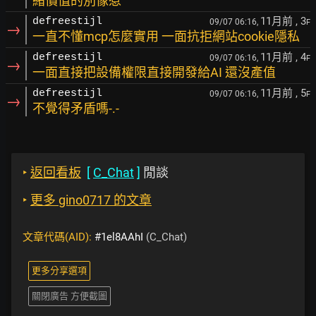
緒價值的別像惹
11月前
, 3
defreestijl
09/07 06:16,
F
→
一直不懂mcp怎麼實用 一面抗拒網站cookie隱私
11月前
, 4
defreestijl
09/07 06:16,
F
→
一面直接把設備權限直接開發給AI 還沒產值
11月前
, 5
defreestijl
09/07 06:16,
F
→
不覺得矛盾嗎-.-
‣
返回看板
[
C_Chat
]
閒談
‣
更多 gino0717 的文章
文章代碼(AID):
#1el8AAhI
(C_Chat)
更多分享選項
關閉廣告 方便截圖