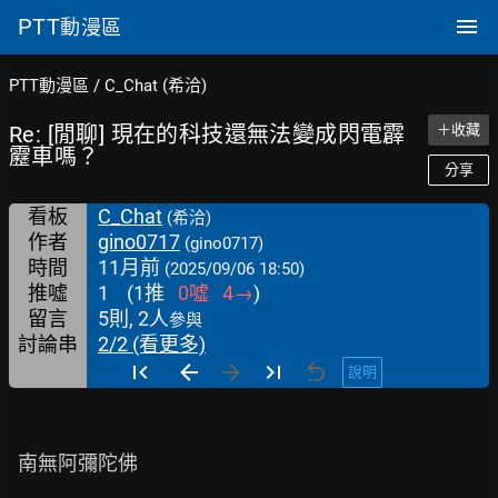
PTT
動漫區
PTT動漫區
/
C_Chat (希洽)
Re: [閒聊] 現在的科技還無法變成閃電霹
＋收藏
靂車嗎？
分享
看板
C_Chat
(希洽)
作者
gino0717
(gino0717)
時間
11月前
(2025/09/06 18:50)
推噓
1
(
1
推
0
噓
4
→
)
留言
5則, 2人
參與
討論串
2/2 (看更多)
說明
  南無阿彌陀佛
