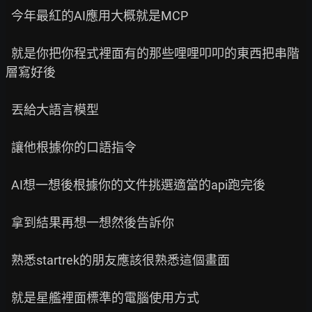
  今年最紅的AI應用大概就是MCP

  就是你把你程式裡面有的那些哩哩叩叩的東西把串階
層寫好後

  丟給大語言模型

  讓他根據你的口語指令

  AI想一想後根據你的文件挑選適當的api跑完後

  拿到結果再想一想然後告訴你

  熟悉startrek的朋友應該很熟悉這個畫面

  就是星艦裡面標準的電腦使用方式
