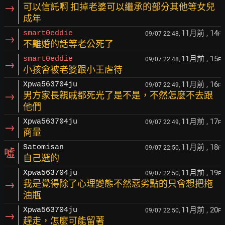
→
可以信託啊 扣掉老婆可以繼承的部分其他等女兒
成年
11月前
, 14
smart0eddie
09/07 22:48,
F
→
不離婚的話等老公死了
11月前
, 15
smart0eddie
09/07 22:48,
F
→
小孩會被老婆跟小王虐待
11月前
, 16
Xpwa563704ju
09/07 22:49,
F
→
男方家長親戚都死光了是不是，不然怎麼不去跟
他們
11月前
, 17
Xpwa563704ju
09/07 22:49,
F
→
商量
11月前
, 18
Satomisan
09/07 22:50,
F
噓
自己選的
11月前
, 19
Xpwa563704ju
09/07 22:50,
F
→
我是覺得除了心理變態不然惡劣點的只會想把拖
油瓶
11月前
, 20
Xpwa563704ju
09/07 22:50,
F
→
趕走，怎麼可能留著