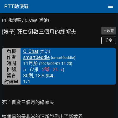
PTT
動漫區
PTT動漫區
/
C_Chat (希洽)
[婊子] 死亡倒數三個月的綠帽夫
＋收藏
分享
看板
C_Chat
(希洽)
作者
smart0eddie
(smart0eddie)
時間
11月前
(2025/09/07 14:20)
推噓
5
(
7
推
2
噓
21
→
)
留言
30則, 13人
參與
討論串
1/1
死亡倒數三個月的綠帽夫

這個真的是非常的清新脫俗出了新境界
