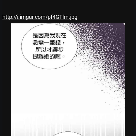
http://i.imgur.com/pf4GTlm.jpg