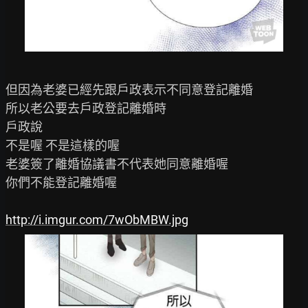
但因為老婆已經先跟戶政表示不同意登記離婚

所以老公要去戶政登記離婚時

戶政說

不是喔 不是這樣的喔

老婆簽了離婚協議書不代表她同意離婚喔

你們不能登記離婚喔

http://i.imgur.com/7wObMBW.jpg