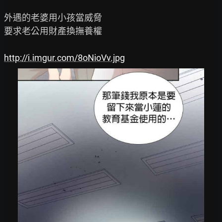
外遇的老婆用小孩當威脅

要求老公用財產換撫養權

http://i.imgur.com/8oNioVv.jpg