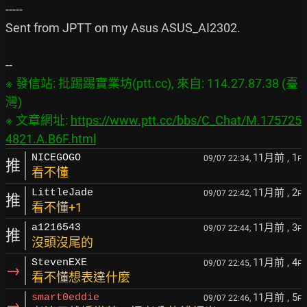
-----

Sent from JPTT on my Asus ASUS_AI2302.

※ 發信站: 批踢踢實業坊(ptt.cc), 來自: 114.27.87.38 (臺
灣)

※ 文章網址: 
https://www.ptt.cc/bbs/C_Chat/M.175725
4821.A.B6F.html
11月前
, 1
NICEGOGO
09/07 22:34,
F
推
看不懂
11月前
, 2
LittleJade
09/07 22:42,
F
推
看不懂+1
11月前
, 3
a1216543
09/07 22:44,
F
推
沒頭沒尾的
11月前
, 4
StevenEXE
09/07 22:45,
F
→
看不懂想表達什麼
11月前
, 5
smart0eddie
09/07 22:46,
F
→