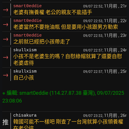
11月前
, 21
smart0eddie
09/07 22:52,
F
→
老婆有撫養權 老公的親友不能插手
11月前
, 22
smart0eddie
09/07 22:53,
F
→
老婆當然不要拖油瓶 但是要用小孩跟男方勒索
11月前
, 23
smart0eddie
09/07 22:53,
F
→
之前就已經把小孩帶走了
11月前
, 24
skullxism
09/07 22:57,
F
→
小孩不是老婆生的嗎？自慰綠帽就算了還要自慰
老婆虐待
11月前
, 25
skullxism
09/07 22:57,
F
→
自己小孩
※ 編輯: smart0eddie (114.27.87.38 臺灣), 09/07/2025 
11月前
, 26
chisakura
09/07 23:22,
F
推
韓國可能不一樣吧 剛查了一台灣就算小孩領養權
在老公這