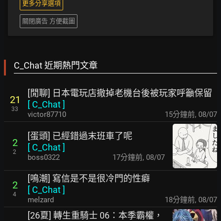
更多分享選項
關閉廣告 方便截圖
C_Chat 近期熱門文章
[閒聊] 日本電玩店撤掉老機台後被玩家呼籲保留
21
[
C_Chat
]
33
victor87710
15分鐘前
,
08/07
[蛋頭] 已經錯過末班車了呢
2
[
C_Chat
]
2
boss0322
17分鐘前
,
08/07
[鳴潮] 寫信是不是很冷門的性癖
2
[
C_Chat
]
4
melzard
18分鐘前
,
08/07
[26夏] 轉生重騎士 06：本季霸權，