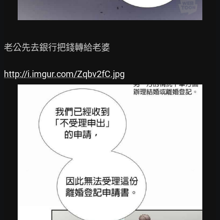
老公先去銀行把錢轉給老婆

http://i.imgur.com/Zqbv2fC.jpg